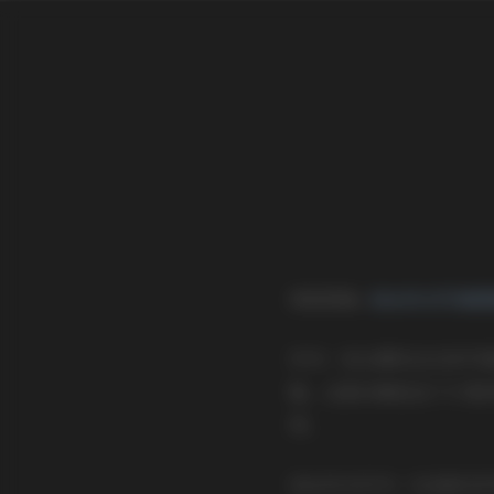
领取图集:
幼水铃衣写真图集
作为一名长期关注日系写
集。这套合集包含了17套
荐。
幼水铃衣作为一位活跃在