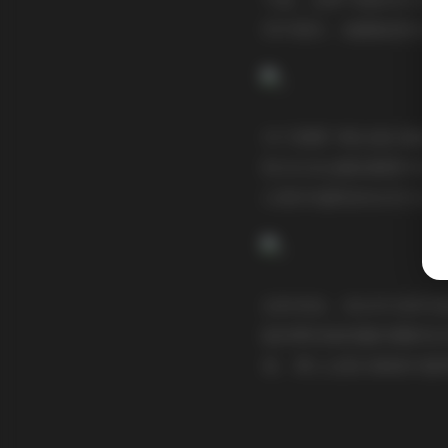
然中漫步，她都能很好地
对于想要下载这套合集的
积20GB也意味着图片
以更好地感受幼水铃衣在
总的来说，幼水铃衣的写
能欣赏到高质量的摄影和
者，那么这套合集绝对值