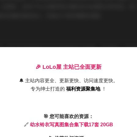
、校园风、自然户外以及略带梦幻感的室内拍摄等多种类型。每
景和表情的细微变化，传递出不同的情感和氛围。
格。幼水铃衣的写真大多以日系清新为主基调，光线柔和，色彩
户外拍摄的作品中，自然光的运用非常巧妙，使得每一张图片都
和氛围的营造，比如利用窗帘透进的柔光、简单的家居背景，或
🎉 LoLo屋 主站已全面更新
事性。
🔔 主站内容更全、更新更快、访问速度更快。
专为绅士打造的
福利资源聚集地
！
衣的写真往往给人一种轻松又亲切的感觉。没有过于刻意的摆拍
、凝视远方，还是偶尔俏皮的互动，都显得非常真实和动人。这
能够透过镜头感受到拍摄现场的愉悦氛围。
🎯 您可能喜欢的资源：
🔗
幼水铃衣写真图集合集下载17套 20GB
的气质特点。她给人的第一印象是甜美可爱，但细看之下又会发
使她在不同类型的写真中都能游刃有余。无论是穿着校服展现青