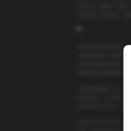
风格多样，涵盖了日常系
视觉故事，通过服装、场
首先来说说写真的图片风
又舒适的感觉。特别是在
而室内拍摄则更注重细节
出模特的气质和画面的故
从拍摄氛围来看，幼水铃
神态和动作。无论是微笑
众更容易产生共鸣，仿佛
再谈谈幼水铃衣作为博主
气息。这种气质的多元性