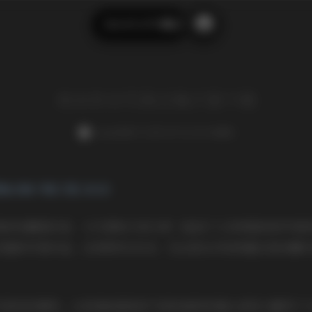
幼水铃衣写真合集17套下载
搜
索
幼水铃衣写真合集17套下载
weme
发布于 2025-09-24 129 次阅读
合集下载17套 20GB
真的收藏爱好者，今天想和大家分享一组我个人非常喜欢的写真
完整的写真作品，总体积约20GB，无论是从内容质量还是收藏
写真界的模特，以其清新甜美的气质和独特的镜头表现力赢得了