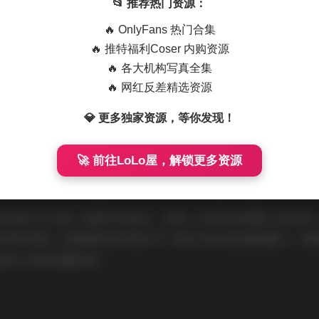
📂 推荐热门资源：
融入角色，并通过细微的表情变化传达出丰富的情感层次。
🔥 OnlyFans 热门合集
🔥 推特福利Coser 内购资源
🔥 各大机构写真全集
🔥 网红反差精选资源
朋友，需要注意的是，17套写真的内容非常丰富，涵盖了不同时
的质量很高，非常适合喜欢高清写真的朋友收藏和欣赏。建议按主
💎 更多独家资源，等你发现！
写真道路上的成长和变化。
🚀 前往LoLo屋，解锁更多资源
真合集不仅仅是一组图片的集合，更是一次视觉和情感上的享受
多样的风格，还能感受到写真作为一种艺术形式的独特魅力。如
得纳入你的收藏列表！