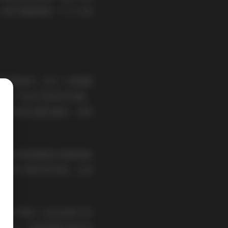
一套写真都像是一个小小的
饱和度适中，给人一种温暖
充满了生活气息和灵动感。
是略带复古感的道具，来突
，更多的是捕捉自然瞬间的
种自然不做作的风格，让观
现其中带有一丝淡淡的文艺
春活力，还是身着长裙在自