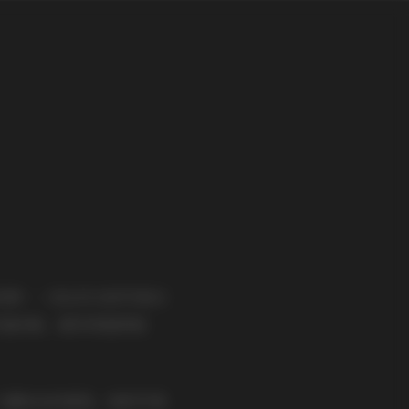
资源——幼水铃衣的写真合
价值来看，都非常值得推
大量粉丝的喜爱。她的写真