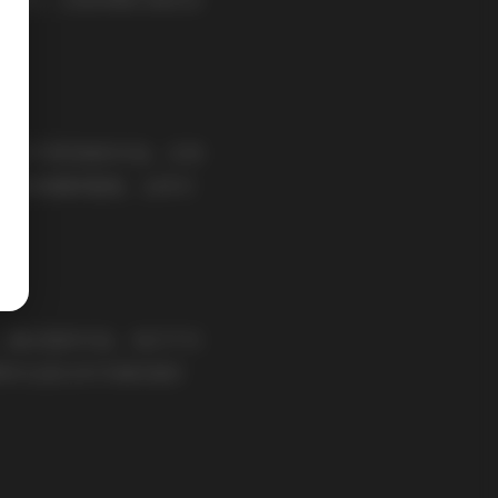
期和不同风格的作品。总体
题或时间顺序整理，这样可
。通过她的作品，我们不仅
果你也是日系写真的爱好