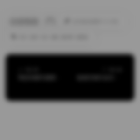
此作者没有提供个人介绍。
丝袜
岛遇
抖音
美腿
蜜桃臀
高颜值
上一篇文章
下一篇文章
物恋传媒写真图集打包下载2301-3000期
秘语空间抖音多吃生菜写真合集131P 28V