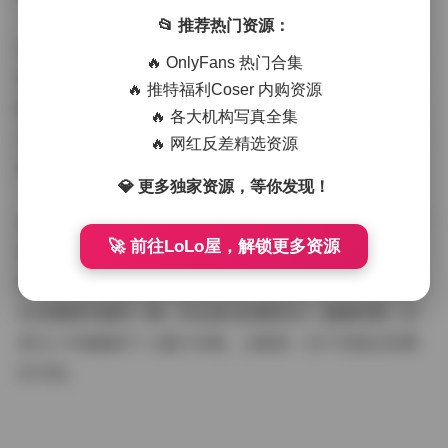
📂 推荐热门资源：
作为一名博主，小羊偏偏的气质可以用“清新自然”来形
🔥 OnlyFans 热门合集
容。她的笑容温暖而真诚，举止大方得体，无论是在静态
🔥 推特福利Coser 内购资源
图片还是动态视频中，都能让人感受到她的亲和力。她的
🔥 各大机构写真全集
内容不仅注重美感，更强调真实与自然，这也是她能够赢
🔥 网红反差精选资源
得众多粉丝喜爱的重要原因之一。
💎 更多独家资源，等你发现！
总的来说，小羊偏偏的写真合集是一次视觉上的享受。117
🚀 前往LoLo屋，解锁更多资源
张图片和26段视频，每一张都经过精心挑选与处理，力求
展现最美好的瞬间。如果你喜欢清新自然的风格，那么这
份合集绝对值得一看。无论是从拍摄技巧、画面构图，还
是从小羊偏偏的个人魅力来看，这都是一份不容错过的精
彩内容。