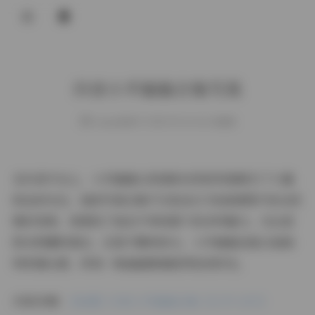
登录
抖音小羊偏偏合集写真
weme
发布于 2025-09-24 141 次阅读
在抖音平台上，小羊偏偏以其清新自然的风格吸引了大量
粉丝的关注。她的写真合集不仅包含117张高清图片和26段
精彩视频，更展现了她在不同场景下的多样魅力。无论是
阳光明媚的海边，还是宁静的街头，小羊偏偏总能以她独
特的镜头感，将每一帧画面都捕捉得恰到好处。
内容详情:
【岛遇】抖音小羊偏偏合集【117P 26V】