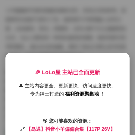
小羊偏偏的写真风格偏向清新自然，没有过多的修饰，却
能够突出她的气质与个性。她的照片中常常融入自然元
素，比如海风、阳光、绿植等，这些元素不仅让画面更加
生动，也让人感受到一种轻松愉悦的氛围。她的视频内容
同样精彩，通过动态的画面，展现了她在日常生活中的真
实状态，让观众能够更贴近她的生活。
拍摄氛围方面，小羊偏偏的合集多以户外场景为主。海边
🎉 LoLo屋 主站已全面更新
的拍摄尤其令人印象深刻，蓝天白云与清澈的海水相映成
🔔 主站内容更全、更新更快、访问速度更快。
趣，为她的写真增添了无限的活力与清新感。街拍部分则
专为绅士打造的
福利资源聚集地
！
更多地展现了她的时尚品味与随性风格，无论是休闲装扮
还是略带复古的穿搭，都能在她的镜头下焕发出别样的魅
力。
🎯 您可能喜欢的资源：
🔗
【岛遇】抖音小羊偏偏合集【117P 26V】