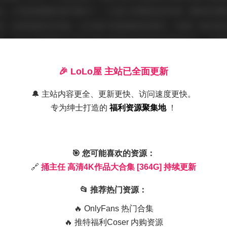
品，立刻被细腻的细节吸引——比如人物肌肤的纹理、服饰的褶
来。这种高清4K风格，让写真不再是简单的照片，而是一种沉浸
景，4K技术将霓虹灯光的闪烁和建筑轮廓捕捉得栩栩如生，仿佛
看，捅主任的合集覆盖了多样主题：从简约的生活写真到时尚大
新惊喜。
🎉 LoLo屋 主站已全面更新
🔔 主站内容更全、更新更快、访问速度更快。
专为绅士打造的
福利资源聚集地
！
拍摄氛围。捅主任的作品往往带着一种独特的艺术感，4K分辨率
优雅的氛围。例如，一些户外写真中，阳光透过树叶洒在模特身
🎯 您可能喜欢的资源：
意。室内拍摄则更注重氛围营造，使用柔光和简约布景，突出人
🔗
捅主任 高清4K作品大合集 [364G] 持续更新
细节的真实表达，让我这个读者觉得亲切又赏心悦目。从博主气
性，作品里透出的创意和精致感，让人觉得他/她是一位追求品质
📂 推荐热门资源：
我不知道博主的真实背景，但通过这些高清4K作品，我能感受到
🔥 OnlyFans 热门合集
流畅，完全没有生硬感，反而像在讲述一个个小故事。
🔥 推特福利Coser 内购资源