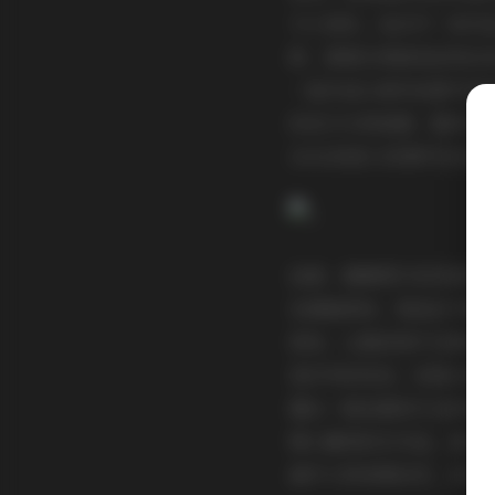
令人惊叹。我点开一张作
影，都毫无保留地呈现出
一组作品以城市夜景为背
的活力与神秘感。整体来
364G的庞大资源中找到
接着，聊聊图片的风格和
色调偏柔和，营造出宁静
渐变，让整张照片充满诗
是浮夸的炫技，而是注重
露出一股低调而专业的调
精心雕琢的艺术品。虽然
面中人物表情自然，动作