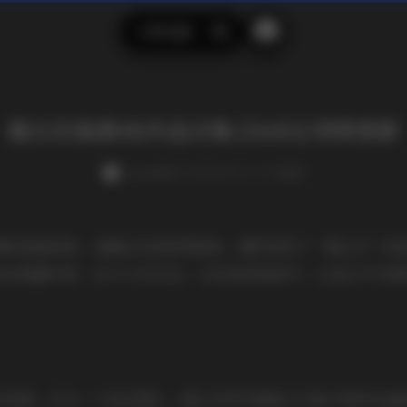
示例页面
搜
索
捅主任高清4K作品合集 [364G] 持续更新
weme
发布于 2025-09-17 177 次阅读
图的普通读者，我最近在浏览网络时，偶然发现了“捅主任”的高
含海量内容，总大小达364G，还在持续更新中，让我忍不住
内容吧。作为一个知名博主，捅主任的写真集主打高分辨率4K画