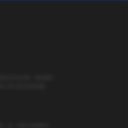
清4K作品合集，简直像挖
想和大家分享这份视觉盛
质，每一张图片都清晰到