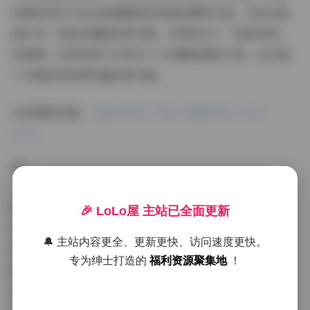
别喜欢其中几张在绿植围绕的角落拍摄的写真，光线从侧
面打来，营造出朦胧的梦幻感，完美呼应了“秘语空间”
的意境。这种风格不仅突出了小奶糯的甜美气质，还让整
个合集显得连贯而富有层次感。
访问原始页面:
【秘语空间】抖音小奶糯合集【145P
64V】
除了静态图片，64个视频内容也大大丰富了合集的维度。
🎉 LoLo屋 主站已全面更新
这些视频不是简单的片段拼接，而是动态展现小奶糯的日
🔔 主站内容更全、更新更快、访问速度更快。
常互动。视频风格延续了图片的清新路线，但加入了轻快
专为绅士打造的
福利资源聚集地
！
的音乐和自然的声音，比如微风声或轻笑声，让氛围更生
动。我注意到，有些视频展示了她如何摆姿势或小动作，