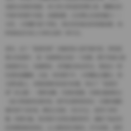
我就从读者的角度，和大家分享我的欣赏之旅，聊聊这些
写真中的图片风格、拍摄氛围，以及博主自身的魅力——
当然，小奶糯只是个网名，背后没有复杂的背景故事，纯
粹是她在抖音上分享生活的一种方式。
首先，这个“秘语空间”合集的核心是写真内容，特别是
那145张图片，每一张都像在讲述一个故事。图片风格以清
新甜美为主，色调柔和，多用暖光和自然光，营造出一种
私密的温馨感。比如，有些图片中，小奶糯坐在窗边，阳
光洒在脸上，背景是简约的室内布置，突出了“秘语空
间”的主题——那种安静、内敛的氛围，仿佛在邀请观众
一起分享她的私密时刻。细节处理得很到位：衣着的搭配
简约却不失时尚，颜色以浅粉、米白为主，显得干净优
雅；构图方面，很多照片采用近景和特写，捕捉了她自然
的表情和肢体语言，让人感觉亲切真实。作为读者，我特