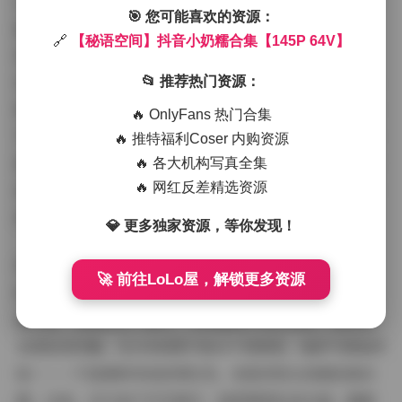
比如在镜头前轻轻转圈或微笑招手，瞬间拉近了与观众的
🎯 您可能喜欢的资源：
距离。拍摄氛围在这里被放大：背景多选在家居角落或小
🔗
【秘语空间】抖音小奶糯合集【145P 64V】
型工作室，灯光柔和，避免刺眼强光，强化了那种私密、
安全的“秘语空间”感。作为欣赏者，我觉得视频部分特
📂 推荐热门资源：
别加分——它不只是视觉享受，还让我感受到博主的生活
🔥 OnlyFans 热门合集
节奏和情绪变化。比如，一个在书桌前阅读的小视频，背
🔥 推特福利Coser 内购资源
景音乐舒缓，小奶糯专注的神情配上窗外微光，让人联想
🔥 各大机构写真全集
🔥 网红反差精选资源
到午后惬意的独处时光。这种氛围设计，让整个合集不只
是写真集，更是一种情感体验。
💎 更多独家资源，等你发现！
博主小奶糯的气质是贯穿整个合集的灵魂。她的网名“小
🚀 前往LoLo屋，解锁更多资源
奶糯”本身就透着一股可爱的亲和力，在写真中体现得淋
漓尽致：表情自然不做作，笑容甜美中带点俏皮，肢体语
言放松而优雅。在145张图片和64个视频里，她的气质始终
如一——不是那种夸张的网红风，而是邻家女孩般的真实
感。比如，在几张户外写真中，她穿着宽松连衣裙，随意