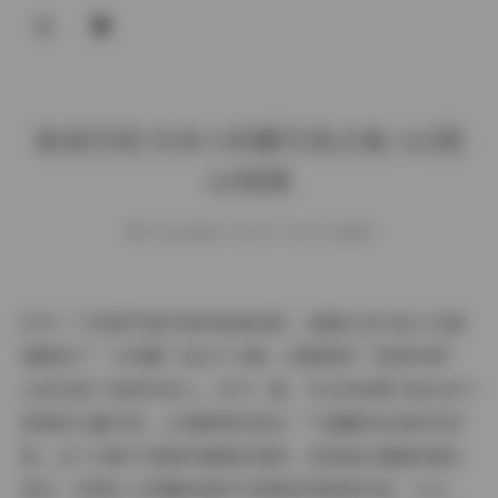
登录
秘语空间 抖音小奶糯写真合集 145图
64视频
weme
发布于 2025-07-18 141 次阅读
作为一个热爱写真内容的普通读者，我最近在抖音上无意
间刷到了“小奶糯”的这个合集，标题里的“秘语空间”
立刻勾起了我的好奇心。点开一看，150多张图片和60多个
视频的丰富内容，让我瞬间沉浸在一个温馨而私密的世界
里。这个合集不是简单堆砌的美图，而是通过细腻的镜头
语言，将博主小奶糯的独特气质展现得淋漓尽致。今天，