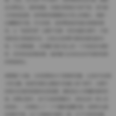
坐在草地上，眼神清澈，传递出青春活力的气息；室内部
分则更显温柔，如穿着家居服蜷在沙发上的镜头，透着一
丝慵懒的可爱。作为读者，我欣赏她如何通过细微的展
现，让“秘语空间”主题不空洞：没有戏剧化情节，只是
纯碎地分享她的状态，让观众在欣赏中感受到舒适和共
鸣。不过要强调，小奶糯只是抖音上的一个内容创作者昵
称，没有其他背景故事，她的魅力全来自这份写真和视频
的真诚表达。
回顾整个合集，145张图和64个视频的容量，让我作为读者
大呼过瘾。秘语空间的主题被巧妙融入每个细节，从图片
的柔光处理到视频的私密氛围，都彰显出小奶糯的独特风
格。欣赏过程中，我不仅被美图吸引，更体会到一种心灵
的放松——仿佛进入了一个专属的温馨空间。如果你也喜
欢清新写真，这个合集绝对值得一看。它不只是视觉盛