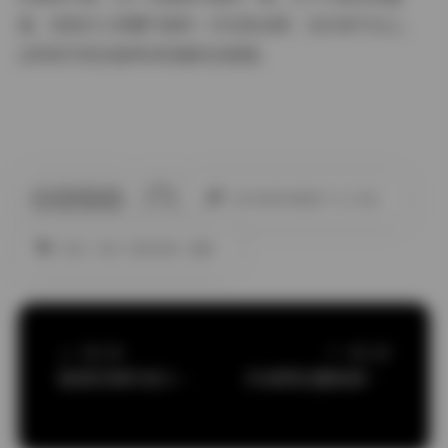
宴，更是对小奶糯气质的一次完美诠释，在抖音平台上，
这样的内容总能带来惊喜的治愈感。
此作者没有提供个人介绍。
丝袜
抖音
秘语空间
美腿
上一篇文章
下一篇文章
秘语空间抖音小雪家写真合集167图14视频
抖音阿拉蕾秘语空间合集：693图279视频