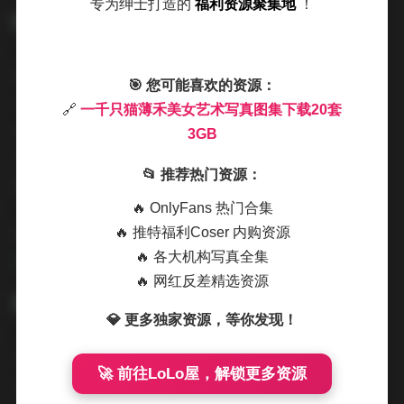
专为绅士打造的
福利资源聚集地
！
特别值得一提的是，这套写真集中的场景设计极具创意。
🎯 您可能喜欢的资源：
从都市街头的现代感，到自然风光的清新脱俗，再到复古
🔗
一千只猫薄禾美女艺术写真图集下载20套
场景的怀旧韵味，每一处背景都与薄禾的形象和服装风格
3GB
完美融合。这种精心设计的场景与人物的互动，使得整个
📂 推荐热门资源：
图集呈现出电影般的叙事感和艺术价值。
🔥 OnlyFans 热门合集
前往专题页:
一千只猫薄禾美女艺术写真图集下载20套
🔥 推特福利Coser 内购资源
🔥 各大机构写真全集
3GB
🔥 网红反差精选资源
💎 更多独家资源，等你发现！
对于摄影爱好者而言，这套图集不仅是视觉享受，更是一
🚀 前往LoLo屋，解锁更多资源
次学习的机会。通过观察薄禾的姿势、表情和摄影师的构