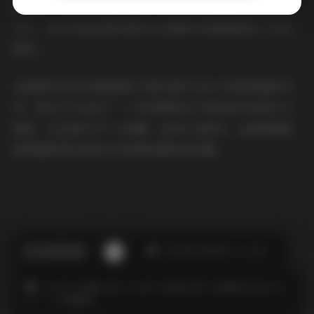
图用光，可以从中汲取灵感，提升自己的摄影技巧和审美
水平。而3GB的高清资源则为后期研究和编辑提供了充足
素材。
这套薄禾艺术写真图集的下载价值不仅在于其高质量的内
容，更在于它记录了一个优秀模特在不同风格中的成长与
蜕变。无论是作为个人收藏，还是专业研究，这套图集都
值得摄影爱好者和艺术欣赏者拥有和珍藏。
此作者没有提供个人介绍。
COSPLAY图集下载
COSPLAY套图下载
JK制服白丝袜小仙
女
一千只猫薄禾