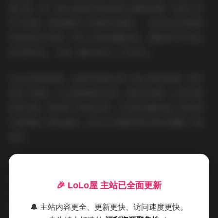
面气质。每一套作品都有其独特的主题和氛围，有的以自
然为背景，展现模特与环境的和谐统一；有的则采用极简
风格的室内场景，突出人物的情感表达。摄影师巧妙地运
用光影变化，为每一幅作品注入了生命力。
从技术层面来看，这套写真集采用了高分辨率拍摄，细节
表现力极强。无论是服装的纹理、皮肤的质感，还是背景
的层次感，都得到了精准呈现。3GB的容量保证了每张图
片都保留了原始画质，适合专业摄影爱好者和收藏家下载
保存。
薄禾在镜头前的表现力令人印象深刻。她能够根据不同场
景和主题迅速调整自己的状态和表情，时而俏皮灵动，时
🎉 LoLo屋 主站已全面更新
而沉静内敛。这种可塑性使得她在每套写真中都能呈现出
截然不同的气质和风格，让观众感受到丰富的视觉体验。
🔔 主站内容更全、更新更快、访问速度更快。