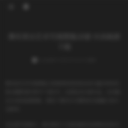
登录
薄禾美女艺术写真图集20套 3GB高清
下载
weme
发布于 2025-09-24 127 次阅读
薄禾的艺术写真图集以其独特的视觉语言和丰富多样的风
格在摄影爱好者中广受好评。这套包含20套作品、总容量
达3GB的高清图集，展现了薄禾作为模特的多面魅力和专
业素养。
在这套写真集中，薄禾展现了从清纯甜美到成熟知性的多