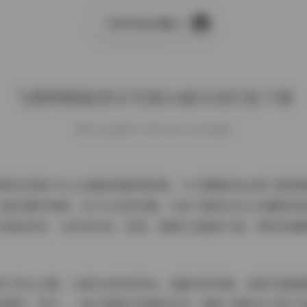
飞图网绝版美女写真14套5GB打包下载
搜
索
飞图网绝版美女写真14套5GB打包下载
weme
发布于 2025-08-04 128 次阅读
常常在网络平台上挖掘经典影像资源，今天要解析的这套飞图网
4套完整写真集，总计5GB的容量，打包下载的形式让收藏变得
写真的世界，分析其内容、风格、氛围以及整体气质，帮助您理
焦于美女主题，14套作品各具特色，涵盖多样场景。每套写真都
田园风。其中，一套以海滩为背景的系列，捕捉了模特在夕阳下