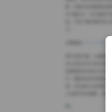
畅，传递出悠闲度假的氛
仅丰富多元，还注重细节
品。打包下载的便利性让
习。
本期链接:
Ftoow飞图网
图片风格方面，这套绝版
向上世纪90年代的怀旧
拍摄角度则讲究动态平衡
中，摄影师运用浅景深技
看，还传递出永恒美感，
大后细节依旧清晰，适合