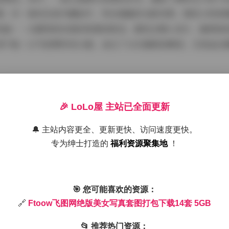
围；另一套则在室内棚拍中，突出细腻的光影效果，展现人物表
刻画——从服饰的纹理到背景的陈设，都经过精心设计，确保每
用户能一口气欣赏所有14套，省去了分次搜索的麻烦，尤其适合
绝版美女写真套图打包下载14套 5GB
🎉 LoLo屋 主站已全面更新
美女写真彰显了经典复古的魅力。所谓“绝版”，意指它已不再
感，强调自然光与柔和色调的运用。模特妆容多采用淡雅系，突出
🔔 主站内容更全、更新更快、访问速度更快。
专为绅士打造的
福利资源聚集地
！
，近景特写捕捉眼神的灵动，全景则展现环境的诗意。例如，在
术，让花朵虚化成朦胧背景，模特身着简约长裙，营造出梦幻般
与现代快节奏的写真形成鲜明对比，凸显其独特价值。5GB的高
🎯 您可能喜欢的资源：
大屏幕欣赏。
🔗
Ftoow飞图网绝版美女写真套图打包下载14套 5GB
📂 推荐热门资源：