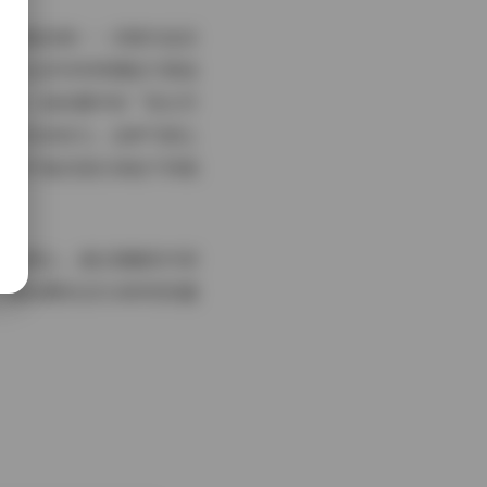
的精准控制——多数作品采
市街头系列利用霓虹灯营造
信息（如标题中的“美女写
自信与亲和力。这种气质让
让用户能沉浸式体验不同氛
格为核心，通过细腻的内容
轻松拥有这5GB的视觉盛