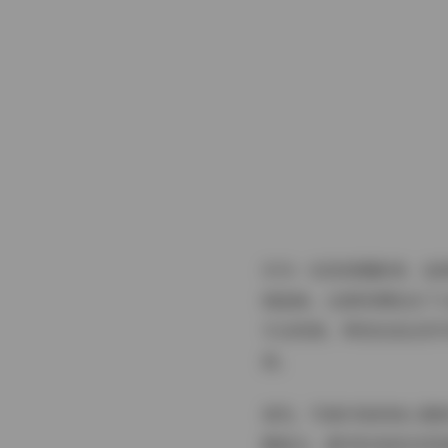
作为一名资深摄影师，我
细品味。这套资源包含了1
专业视角，带您走进这些
品。
首先，写真内容的核心聚
雅复古、都市时尚或自然