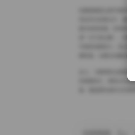
拍摄氛围是这套写真的另
用自然光或柔光灯，避免
都市夜的浪漫，而林间写
真”仅代表主题），但整
写真更具感染力，观众能
围转换，从晨光初露到暮
总之，飞图网的这套绝版美
和氛围设计，展现出永恒
宴，重温那些被时光定格