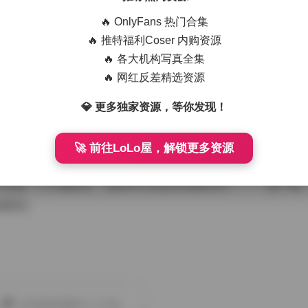
一大亮点，整体营造出优雅而放松的情绪。氛围的构建源于光线
🔥 OnlyFans 热门合集
🔥 推特福利Coser 内购资源
刺眼高光，打造温暖、舒适的视觉体验。背景设置也很考究：城
🔥 各大机构写真全集
真则借助树影斑驳传递宁静禅意。模特气质方面，虽无具体博主
🔥 网红反差精选资源
体印象偏向内敛知性：她们表现自然，动作不浮夸，眼神中透着
从中感受到真实情感，而非刻意的表演。打包下载的14套资源，
💎 更多独家资源，等你发现！
色四合，仿佛亲历拍摄现场。
🚀 前往LoLo屋，解锁更多资源
女写真14套5GB打包下载，是摄影收藏中的宝藏。它以复古风
的美感。作为摄影师，我推荐它给追求经典的用户——一键下载，
的瞬间。
此作者没有提供个人介绍。