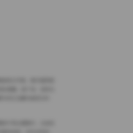
绝版美女写真，绝对值得细
轻松便捷。接下来，我将从
解为何它在圈内被视为珍
围绕不同主题展开，比如优
的柔美身姿，动作自然流