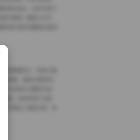
情的微妙变化。这些内容不
张图片都像一幅独立艺术
摄影爱好者和收藏者反复研
更新或限量发行，风格上偏
肌肤质感，避免过度修饰；
一套以花海为主题的作品
的氛围。这种风格不仅耐
清文件保证了画质无损，放