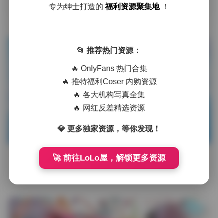
在当代视觉文化中，国模艺术写真以其独特的审美与专业的摄
专为绅士打造的
福利资源聚集地
！
影技术，成为不少时尚爱好者与摄影师的灵感源泉。这里为你
呈现一份完整的472套 …
发布于 17 天前
5 热度
📂 推荐热门资源：
评论关闭
典藏资源
🔥 OnlyFans 热门合集
🔥 推特福利Coser 内购资源
🔥 各大机构写真全集
🔥 网红反差精选资源
💎 更多独家资源，等你发现！
国模艺术写真精选470套高清资源合集
🚀 前往LoLo屋，解锁更多资源
作为一名专注于艺术人像摄影的创作者，我时常会被这样一个
问题所吸引：如何通过一套完整的资料，呈现出既具个人风格
又富于故事性的视觉合集 …
发布于 21 天前
5 热度