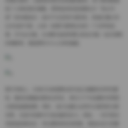
的精彩演绎，从甜美的微笑到深邃的眼神，每个瞬间都捕
捉了人物的真实情感。贯穿始终的是星颜社对“美女写
真”的执着追求：他们不仅呈现外表的美，更通过镜头传
达内在的气质，让每一张图片都像在讲述一个无声的故
事。作为全合集，364期作品的积累让粉丝们能一站式回顾
经典瞬间，重温那些令人心动的画面。
图片风格上，XINGYAN星颜社的作品以细腻和多样性著
称。整体色调偏向柔和自然系，常见于户外拍摄时利用阳
光营造温暖氛围；同时，他们也擅长运用对比强烈的光影
效果，在室内场景中打造戏剧性张力。例如，一些写真采
用高饱和度色彩，突出模特的时尚穿搭，营造出活力四射