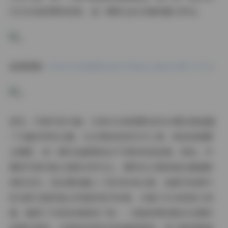
们以作品欣赏的视角，逐一解析这份合集的魅力所在。
高清图册:
XINGYAN星颜社美女写真全合集364期 175GB
首先，写真内容方面，XINGYAN星颜社的364期合集涵盖
了丰富多样的主题。从日常街拍到艺术人像，再到创意概
念摄影，每一期作品都展现出不同的视觉叙事。例如，早
期的写真可能以清新自然为主，模特在公园或海边捕捉瞬
间的灵动；而后期则融入了更多时尚元素，如都市夜景中
的光影交错或复古风格的室内布景。合集175GB的庞大规
模，确保了内容的深度和广度——您能欣赏到数百位模特