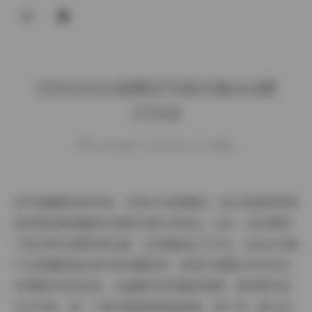
登录
XINGYAN星颜社写真合集364期
175GB
weme
发布于 2025-08-04 153 次阅读
在写真摄影的世界里，XINGYAN星颜社一直以其独特的视
觉风格和高质量的作品吸引着众多粉丝。这次，我们聚焦
于他们的364期写真合集，总容量高达175GB，这份全合集
不仅是摄影爱好者们的珍藏宝库，更是对星颜社多年来艺
术探索的完美呈现。从画面内容到整体氛围，再到博主的
专业气质，每一个细节都值得细细品味。接下来，就让我