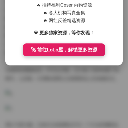
元素烘托出闲适浪漫的情绪；室内拍摄则注重空间布置，
🔥 推特福利Coser 内购资源
比如复古咖啡馆的温馨灯光或现代工作室的简约背景，让
🔥 各大机构写真全集
模特与环境融为一体。特别值得一提的是，星颜社擅长捕
🔥 网红反差精选资源
捉瞬间的氛围：比如雨天的街头写真，雨水滴落营造的忧
💎 更多独家资源，等你发现！
郁感；或阳光明媚的午后，光影跳跃带来的欢快节奏。在
175GB的庞大文件里，这些氛围细节被高清呈现，从微小
🚀 前往LoLo屋，解锁更多资源
的纹理到整体的色调过渡，都显得生动逼真。这不仅提升
了写真的艺术价值，也让观众仿佛置身拍摄现场，感受那
份独特的情绪流动。作为全合集，它汇集了各种场景下的
精华，让您能一次领略星颜社在氛围营造上的高超技艺。
博主气质方面，XINGYAN星颜社作为一个专业的摄影品