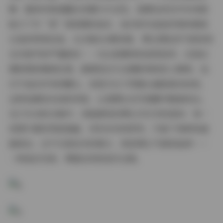
牌，整体形象透露出优雅与专业性。星颜社的名字本身就
暗示了对“星”级美颜的追求，他们的作品始终保持着高
水准的审美标准。从合集364期来看，博主团队的气质体现
在对细节的严谨把控——无论是模特的姿势指导，还是后
期修图的精细处理，都展现出专业摄影师的匠心精神。他
们不追求浮夸的噱头，而是专注于用镜头捕捉真实的美，
这种低调而自信的风格，让星颜社在写真圈中脱颖而出。
在175GB的合集中，您能感受到博主对艺术的坚持：每一
张图片都经得起推敲，没有多余的修饰，只留下纯粹的画
面语言。这不仅是技术的展示，更是博主气质的延伸——
一种追求完美、尊重自然的创作态度。