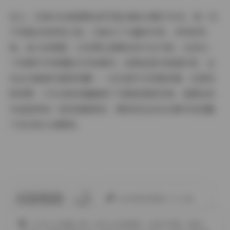
总之，XINGYAN星颜社的写真合集364期175GB，是一次
不容错过的视觉之旅。它集合了丰富的内容、多样的风
格、迷人的氛围，以及博主星颜社的专业气质，让您在一
个资源中尽享摄影艺术的精华。如果您是写真爱好者，这
份全合集绝对值得收藏——无论是作为灵感来源，还是纯
粹欣赏，175GB的容量确保了无限的回味空间。星颜社的
作品始终如一地传递着美好，期待您在这份合集中找到属
于自己的心动瞬间。
此作者没有提供个人介绍。
COSPLAY图集下载
XINGYAN星颜社
古韵古风图
合集打