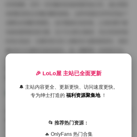
的青春感；而另一些则偏向低饱和度的复古风，通过柔焦
和阴影渲染出优雅沉静的韵味。这种风格的多样性得益于
星颜社的摄影师团队，他们精通光线控制，让每张图片都
具备电影般的层次感。在175GB的合集里，您会发现风格
的变化轨迹：从简约的日系小清新到大胆的欧美风，再到
融合东方元素的实验性创作，每一期都像一本视觉日记，
记录着星颜社在摄影艺术上的不断进化。这种风格上的连
贯性与创新，正是粉丝们反复回味的原因——它不仅仅是
🎉 LoLo屋 主站已全面更新
图片的集合，更是一场视觉盛宴的浓缩。
🔔 主站内容更全、更新更快、访问速度更快。
专为绅士打造的
福利资源聚集地
！
拍摄氛围的塑造是XINGYAN星颜社的另一大亮点。整个合
集364期作品中，氛围感被精心设计以增强情感共鸣。户外
📂 推荐热门资源：
写真常常选择自然景观，如花海、沙滩或山林，利用环境
🔥 OnlyFans 热门合集