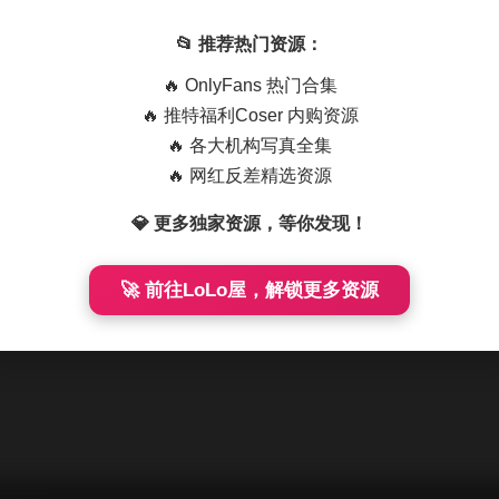
📂 推荐热门资源：
key 公司成立于 1971 年，自从建立以来，我们一直向社会贡献着优秀 d
🔥 OnlyFans 热门合集
🔥 推特福利Coser 内购资源
位于天朝魔都，有着超过两千名员工，对魔都政府税收有着巨大
🔥 各大机构写真全集
🔥 网红反差精选资源
ess 新用户，我们建议您转到
您站点的仪表盘
，删除本页面，然
💎 更多独家资源，等你发现！
🚀 前往LoLo屋，解锁更多资源