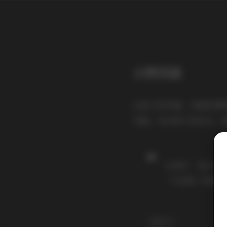
示例页面
这是示范页面。页面和博
页面，向访客介绍自己。
大家好！ 我白天
一只名叫二哈的小
……或这个：