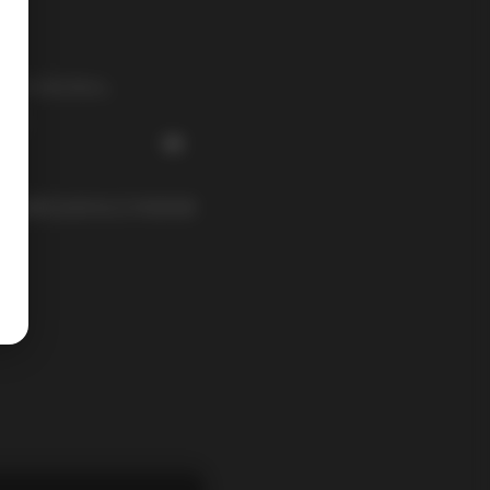
oohickies。
贡献。
后创建包含您自己内容的新