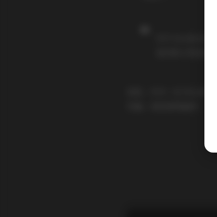
XYZ Doohic
我们的公司总部
而您，作为一位 WordPr
页面。祝您使用愉快！