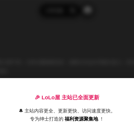
示例页面
搜
索
客文章不同，它的位置是固定的，通常会在站点导航栏显示。很
例如：
是一名快递小哥，晚上是一名有抱负的魔术师，这是我的网站。 
🎉 LoLo屋 主站已全面更新
狗。 我平时喜欢喝可乐，还有遛狗。
🔔 主站内容更全、更新更快、访问速度更快。
专为绅士打造的
福利资源聚集地
！