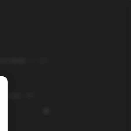
多用户都创建一个「关于」
我住在北京，养了