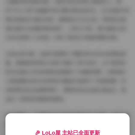
从摄影师的角度来看，这组写真在构图上颇具匠心。模
特"手什么葵"在画面中的位置安排恰到好处，无论是居中构
图还是黄金分割点布局，都展现出专业水准。特别是在海
滩日落时分拍摄的那些照片，人物与夕阳、海平面的比例
关系处理得十分和谐，形成了极具艺术感的剪影效果。
光线运用方面，这组写真展现了摄影师对自然光的精准把
握。清晨柔和的阳光为照片增添了梦幻色彩，正午强烈的
阳光则通过巧妙的角度选择避免了生硬的阴影，而黄昏时
分那温暖的金色光线更是为整组作品赋予了浪漫氛围。特
别是那些逆光拍摄的照片，模特的发丝边缘泛着金光，营
造出一种神圣而唯美的感觉。
色彩搭配上，"岛遇"系列以蓝色和橙色为主色调，分别代表
海洋与夕阳，这两种对比色的运用使画面极具视觉冲击
🎉 LoLo屋 主站已全面更新
力。同时，模特服装的色彩选择也十分考究，白色、浅蓝