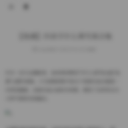
登录
【岛遇】抖音手什么葵写真合集
weme
发布于 2025-09-10 119 次阅读
作为一名专业摄影师，我有幸欣赏到"手什么葵"的这组"岛
遇"主题写真集，171张精美图片和10个视频作品无疑是一
次视觉盛宴。这组作品以岛屿为背景，展现了自然风光与
人物气质的完美融合。