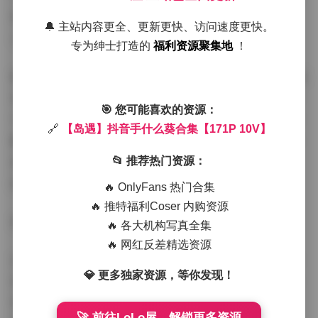
等柔和色调与自然背景相得益彰，不会抢去风景的风头，
🔔 主站内容更全、更新更快、访问速度更快。
又能突出人物的存在感。
专为绅士打造的
福利资源聚集地
！
模特"手什么葵"的气质在这组写真中得到了充分展现。她的
笑容自然不做作，眼神中透露出一种与岛屿环境相契合的
🎯 您可能喜欢的资源：
宁静与自由。无论是赤脚走在沙滩上的随意姿态，还是倚
🔗
【岛遇】抖音手什么葵合集【171P 10V】
靠在岩石上的沉思表情，都展现出一种与自然和谐共处的
美感。她的肢体语言丰富而自然，没有刻意摆拍的痕迹，
📂 推荐热门资源：
给人一种真实而亲切的感觉。
🔥 OnlyFans 热门合集
🔥 推特福利Coser 内购资源
更多内容:
【岛遇】抖音手什么葵合集【171P 10V】
🔥 各大机构写真全集
🔥 网红反差精选资源
这组写真的场景选择也十分用心，从沙滩到礁石，从椰林
💎 更多独家资源，等你发现！
到海浪，每个场景都为主题服务。特别是那些利用岛屿自
然地形拍摄的照片，如岩石上的剪影、海浪边的背影等，
🚀 前往LoLo屋，解锁更多资源