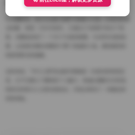
都展现了摄影师对环境的敏锐洞察力和创意构思。
作为摄影师，我认为这组"岛遇"写真集不仅是一次成功的商
业拍摄，更是一次艺术创作。它通过171张照片和10个视
频，完整地讲述了一个关于与岛屿相遇、与自然对话的故
事，让观者仿佛亲身置身于那个美丽的小岛，感受海风的
轻抚和阳光的温暖。
总的来说，"手什么葵"的这组写真集是一次成功的视觉呈
现，它不仅展示了模特的个人魅力，更通过摄影艺术将岛
屿的自然美与人文美完美结合，为观众带来了一场难忘的
视觉体验。