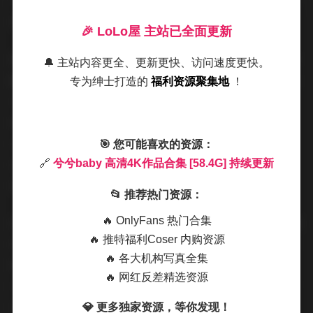
下连背景建筑窗户里的电视画面都依稀可辨。这种真实环
境与高画质的结合，使观看者产生身临其境的代入感。
🎉 LoLo屋 主站已全面更新
模特的表现力是这套作品的灵魂所在。兮兮Baby的面部骨
🔔 主站内容更全、更新更快、访问速度更快。
骼结构非常适合高清镜头，颧骨自然的光影过渡在4K画面
专为绅士打造的
福利资源聚集地
！
中尤为动人。她擅用微表情制造叙事感：轻咬下唇时肌理
的自然褶皱，抬眼瞬间瞳孔的细微收缩，这些人类视觉难
以捕捉的生理细节，在超清镜头下转化为极具张力的视觉
🎯 您可能喜欢的资源：
语言。某些特写镜头甚至能看到虹膜纹路随光线变化的色
🔗
兮兮baby 高清4K作品合集 [58.4G] 持续更新
彩层次。
📂 推荐热门资源：
🔥 OnlyFans 热门合集
技术参数方面，合集采用3840×2160标准4K分辨率，平均
🔥 推特福利Coser 内购资源
单张图片大小维持在15-20MB区间，既保证画质又控制体
🔥 各大机构写真全集
积。持续更新的特性使内容呈现动态成长，近期新增的慢
🔥 网红反差精选资源
门摄影系列中，动态模糊与静态主体的对比在4K画质下产
生奇妙化学反应。建议使用27英寸以上显示器观看，才能
💎 更多独家资源，等你发现！