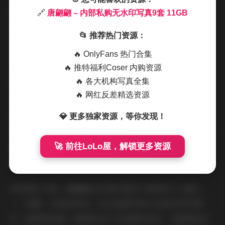
拍摄氛围营造得恰到好处，整个作品集传递出一种轻松愉
🔗
唐翩翩 – 内部私购无水印写真9套 11GB
悦的情绪。从咖啡馆到自然场景，再到温馨家居，环境选
📂 推荐热门资源：
择都注重舒适感。咖啡馆系列里，背景是柔和的木制桌椅
🔥 OnlyFans 热门合集
和咖啡杯，唐翩翩随意倚靠时，镜头捕捉了她自然的微
🔥 推特福利Coser 内购资源
笑，仿佛在分享一段午后小憩；森林写真则强调与大自然
🔥 各大机构写真全集
的互动，她在溪流边赤脚嬉戏的画面，充满了自由奔放的
🔥 网红反差精选资源
活力。这种氛围设计，让写真不只是视觉享受，更是一种
情感共鸣。作为读者，我能感受到拍摄时的放松状态——
💎 更多独家资源，等你发现！
没有刻意摆拍的压力，只有真实的生活瞬间。11GB的大容
量确保了这些氛围细节全都能被高清保存，下载后放大查
🚀 前往LoLo屋，解锁更多资源
看，连背景的树叶纹理都历历在目。
谈到博主气质，唐翩翩在写真中展现了独特的个人魅力
——优雅、自信而亲和。无论是都市街头还是自然环境
中，她都保持着一种随性而不失格调的风范。在咖啡馆系