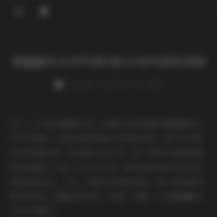
登录
唐翩翩无水印写真9套11GB内部私购版
weme
发布于 2025-08-02 149 次阅读
作为一个写真收藏爱好者，我最近有幸接触到唐翩翩的无
水印写真集，这套内部私购版让我印象深刻。整个系列包
含9套完整写真，总容量达到11GB，每一张图片都保持着
原始高画质，没有一丝水印干扰，绝对适合追求纯净视觉
体验的粉丝们。今天，我就从读者的视角，带大家细细欣
赏这套作品，聊聊它的内容、风格、氛围，以及唐翩翩本
人的气质魅力。