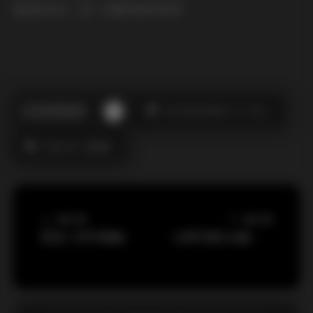
复浏览多次，每一次都有新的发现！
此作者没有提供个人介绍。
内部私购
唐翩翩
上一篇文章
下一篇文章
悠宝三岁写真集锦 55套27.1G持续更新
心妍写真126套全收录 68GB高清图包