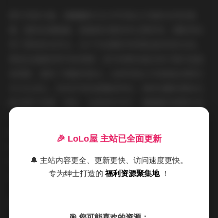
图片风格方面，唐翩翩的无水印写真主打清新自然的基
调，整体色调偏暖，强调真实感而非过度修饰。摄影师采
用了柔和的自然光，在户外拍摄时利用黄金时段的光线，
营造出温暖而梦幻的氛围；室内场景则通过软灯箱打造温
和阴影，避免了刺眼的强光。这种风格让写真看起来既艺
术又生活化，没有浮夸的滤镜或特效，纯粹依靠构图和光
影来提升美感。例如，在森林系列中，唐翩翩身着简约连
衣裙，背景是郁郁葱葱的绿意，画面简洁却不失深度，透
露出一种宁静的诗意。作为欣赏者，我特别喜欢这种不加
🎉 LoLo屋 主站已全面更新
修饰的真实感——每张图片都像一幅精致的画作，让人反
复品味细节，比如衣服的纹理、表情的微妙变化，都因无
🔔 主站内容更全、更新更快、访问速度更快。
专为绅士打造的
福利资源聚集地
！
水印而清晰可见。
点击访问:
唐翩翩 – 内部私购无水印写真9套 11GB
🎯 您可能喜欢的资源：