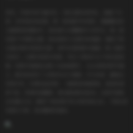
首先，写真内容丰富多彩，9套主题各具特色，涵盖了日
常、自然和时尚场景。第一套是都市休闲风，唐翩翩在街
头咖啡馆的随拍中，轻松展示出慵懒的午后时光；第二套
则是户外探险主题，她在森林小径漫步的画面，捕捉了阳
光透过树叶的斑驳光影，细节处理得极为细腻；第三套回
归室内，以简约家居为背景，突出了柔和灯光下的私密氛
围。每套写真都包含数十张高清图片，从全身照到特写镜
头，都完美呈现了人物的动态与情感。作为读者，翻看这
些照片时，仿佛亲临其境——咖啡馆的咖啡香、森林的清
新气息、家居的温馨感，都在眼前鲜活起来。这套写真集
总容量11GB，确保了每张图片的分辨率高达4K，下载后浏
览毫无卡顿，是收藏者的福音。