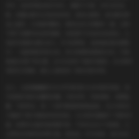
列中，她身穿简洁的针织衫，搭配牛仔裤，动作自然流
畅，流露出都市女性的知性美；森林主题里，她光脚在草
地上旋转，长发随风飘扬，展现出活力四射的一面。这种
气质不是靠夸张造型堆砌，而是源于内在的自信表达，让
每张写真都充满生命力。作为欣赏者，我被她的真实感吸
引——她就像是邻家女孩，却又带着明星般的光环。写真
集通过9套不同主题，全方位呈现了她的多面性，从日常休
闲到艺术探索，都让人感受到一种亲切的共鸣。
总之，这套唐翩翩的无水印写真9套11GB内部私购版，是
写真爱好者的宝藏级收藏。内容多样、风格清新、氛围温
馨、气质突出，每一个细节都值得细细品味。无水印的设
计确保了原汁原味的视觉体验，11GB的容量便于下载和存
储。如果你也喜欢高质量写真，不妨关注这个内部版，它
会带给你纯粹的欣赏乐趣。相信我，作为读者，我已经反