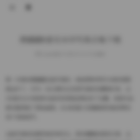
登录
唐翩翩8套无水印写真合集下载
weme
发布于 2025-07-31 173 次阅读
第一次看到唐翩翩这组写真时，就被那种浑然天成的氛围
感击中了。作为一名长期关注优质写真的收藏爱好者，这
次8套无水印高清作品的发现简直像挖到了宝藏。每套作品
都完整保留了原始画质，8GB的超大容量确保你能欣赏到
每个惊艳细节。
这组写真的拍摄风格非常多元，既有慵懒的居家日常，也