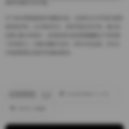
展现写真的艺术价值。
对于追求原图画质的收藏者来说，这8套无水印写真无疑是
难得的好物。从日常到艺术，各种风格应有尽有。建议按
拍摄主题分类保存，这样能更好地欣赏唐翩翩在不同场景
下的表现力。毕竟在摄影作品中，细节决定品质，而无水
印高清原图正是细节的最佳载体。
此作者没有提供个人介绍。
内部私购
唐翩翩