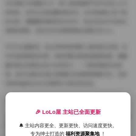
有充满张力的棚拍大片。第三套的咖啡厅系列尤其让人印
象深刻，自然光从落地窗斜射进来，在木质桌面上投下细
碎光斑，唐翩翩穿着简单的白衬衫，发丝在逆光中呈现出
透明的质感，这种生活化的精致感反而最打动人心。
作为专业摄影师，我必须特别称赞第六套的黑白肖像。没
有华丽的服装和布景，纯粹依靠光影塑造面部轮廓。唐翩
翩在镜头前展现出惊人的表现力，一个眼神就能诉说故
事。高对比度的处理让每根睫毛的投影都清晰可见，这种
级别的画质在无水印原图中才能完美呈现。
在线浏览:
唐翩翩 – 内部私购无水印写真8套 8GB
🎉 LoLo屋 主站已全面更新
从收藏角度看，这8套写真涵盖了多种情绪表达。第二套的
夏日泳池系列充满活力，第四套的复古胶片风则散发着怀
🔔 主站内容更全、更新更快、访问速度更快。
旧气息。每套都配有完整的场景组图，从全景到特写一应
专为绅士打造的
福利资源聚集地
！