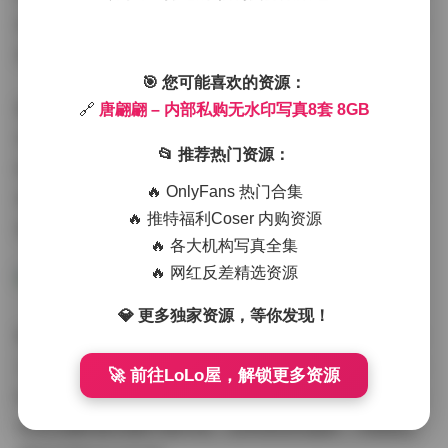
俱全。对于想要研究人像摄影的爱好者来说，这些原图能
清晰看到布光方式和构图技巧。
🎯 您可能喜欢的资源：
唐翩翩在镜头前的可塑性令人惊叹。她能完美驾驭从甜美
🔗
唐翩翩 – 内部私购无水印写真8套 8GB
到冷艳的不同风格，第七套的暗黑系造型就完全颠覆了之
📂 推荐热门资源：
前清新的形象。皮质手套与金属装饰的碰撞，在无水印高
🔥 OnlyFans 热门合集
清图里连材质纹理都清晰可辨。这种品质的写真集，确实
🔥 推特福利Coser 内购资源
值得收藏到硬盘里反复欣赏。
🔥 各大机构写真全集
🔥 网红反差精选资源
💎 更多独家资源，等你发现！
要说最推荐的一套，我会选第五组的花园午后。柔和的逆
光拍摄，花瓣落在白色连衣裙上的瞬间被完美定格。8GB
🚀 前往LoLo屋，解锁更多资源
的体积保证了每张图片都没有压缩痕迹，连裙摆的蕾丝花
纹和花瓣的脉络都纤毫毕现。这种级别的画质，才能真正