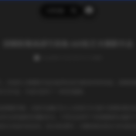
示例页面
搜
索
国模妮雅高清写真集 660张艺术摄影作品
weme
发布于 2025-08-04 172 次阅读
代，优质的人像摄影作品总能带给我们独特的审美体验。国模妮
的艺术作品，为我们呈现了一场视觉盛宴。
的高清摄影特辑，这套作品最打动人心的是它对光影与质感的极致
自然光到戏剧性的棚拍布光，不同光线条件下的妮雅展现出截然
致的五官被完美呈现；而全身构图中，优雅的肢体语言与时尚的