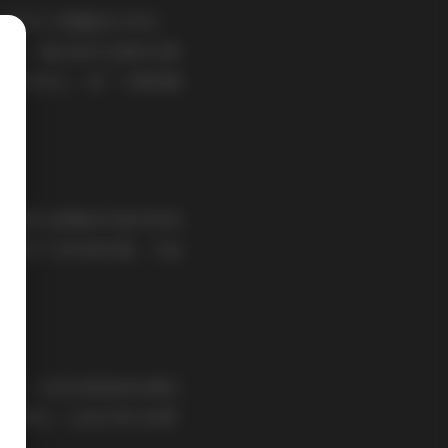
，在阳光下展露灿烂笑容；
肖像，通过高对比度的光影
或漫步街头，每一个瞬间都
的背景让妮雅成为绝对的视
既保持了自然真实感，又加
引导，从色彩管理到后期处
觉的享受，让我们得以欣赏