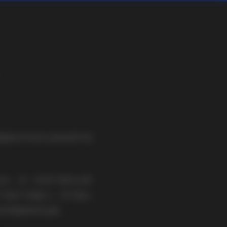
雅最新发布的这套高清写真
追求。每一张照片都经过摄
不同的气质魅力。特写镜头
造型搭配相得益彰。