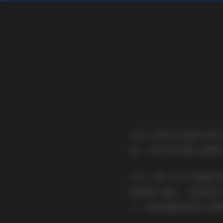
在这个视觉文化盛行的时
集，以其660张精心拍摄
作为一套5.2GB大容量
影师精心调色，从柔和的
下，模特细腻的肤质与精