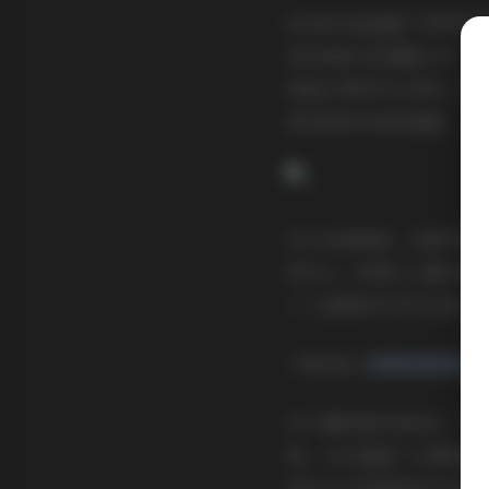
660张作品涵盖了多种风
有时尚前卫的棚拍大片，
刻画人物的内心世界。特
被定格成永恒的画面。
从专业角度看，这套写真
觉中心。构图上大量采用
入了适度的艺术化处理，
下载地址:
国模妮雅摄影集｜
对于摄影爱好者而言，这套
理，几乎涵盖了人像摄影
到东方女性独特的气质美