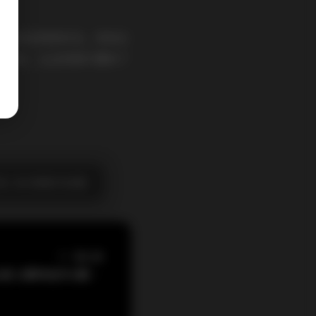
最真实自然的状态。没有过
份真实，让这些照片拥有了
真
美女制服丝袜美腿
下一篇文章
林嘉馨艺术写真集 素人模特创作1期2GB