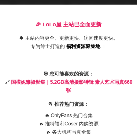
格类型：有清新自然的日常风格，妮雅身着简单白T恤和牛仔裤
夸张的妆容与独特的服装造型彰显个性；还有充满艺术感的黑白
🎉 LoLo屋 主站已全面更新
别值得一提的是那些充满故事感的场景写真，妮雅或倚窗远眺，
🔔 主站内容更全、更新更快、访问速度更快。
专为绅士打造的
福利资源聚集地
！
集的拍摄手法相当讲究。摄影师善于运用浅景深突出主体，虚化
🎯 您可能喜欢的资源：
黄金分割法则，画面平衡而不失动感。后期处理方面，色彩调校
🔗
国模妮雅摄影集｜5.2GB高清摄影特辑 素人艺术写真660
使得整体作品既有写实的力量，又不失艺术的韵味。
张
5.2GB高清摄影特辑 素人艺术写真660张
📂 推荐热门资源：
🔥 OnlyFans 热门合集
5.2GB的高清原图无疑是绝佳的学习素材。从布光技巧到模特
🔥 推特福利Coser 内购资源
的各个环节。而对于普通观众来说，这660张作品更像是一场视
🔥 各大机构写真全集
。