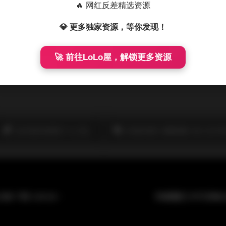
🔥 网红反差精选资源
以能在众多同类作品中脱颖而出，关键在于它成功捕捉到了模特
💎 更多独家资源，等你发现！
有的只是一个年轻女孩在不同场景下最本真的展现。或许正是这
🚀 前往LoLo屋，解锁更多资源
此作者没有提供个人介绍。
丝袜的诱惑
国模妮雅
素人艺术写
白银81套高清写真合集下载 119GB完整版