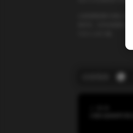
这套国模妮雅写真集之所
度修饰，没有刻意摆拍，
打动人心的力量。
上一篇文章