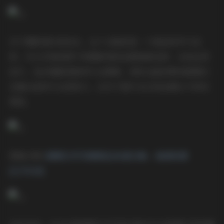
对于摄影爱好者而言，这个合集更是一个绝佳的学习宝
库。可以仔细观察不同摄影师的拍摄角度选择、光线运用
技巧、色彩搭配思路等专业要素。同时也能欣赏到国模们
在镜头前的专业表现力，这对于提升自己的拍摄水平很有
帮助。
图集详情:
国模艺术写真精选286套合集 – 高清资源
[1275GB]