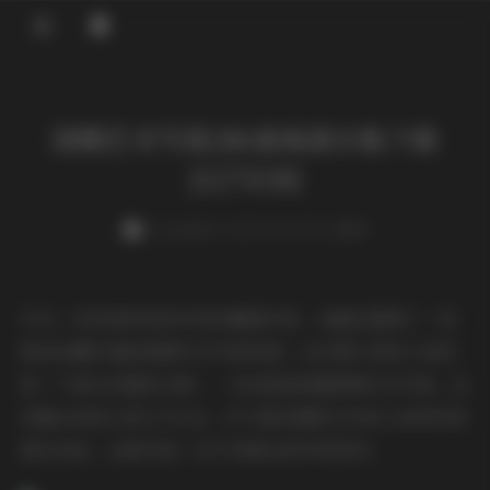
登录
国模艺术写真286套高清合集下载
[1275GB]
weme
发布于 2025-09-04 152 次阅读
作为一名资深的视觉内容收藏爱好者，我最近整理了一批
极具收藏价值的国模艺术写真资源，这次要分享给大家的
是一个相当完整的合集——286套高质量国模艺术写真，总
容量达到惊人的1275GB。对于喜欢摄影艺术和人体美学的
朋友来说，这绝对是一份不容错过的珍贵资料。