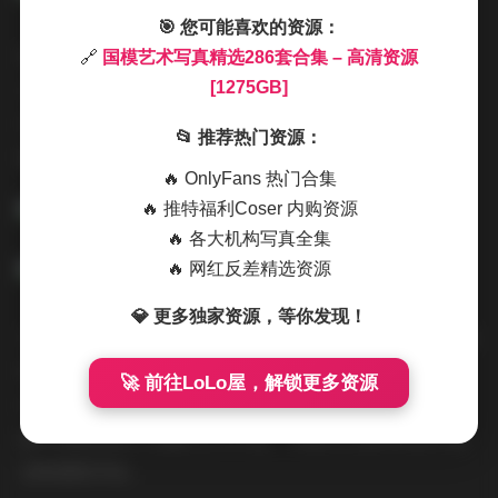
🎯 您可能喜欢的资源：
特别值得一提的是，这些写真在后期处理方面都保持了相
🔗
国模艺术写真精选286套合集 – 高清资源
[1275GB]
当高的水准。既没有过度修饰而失去真实感，也不会因为
处理不足而影响视觉效果。色彩还原准确，细节保留完
📂 推荐热门资源：
整，整体呈现出专业级的制作标准。
🔥 OnlyFans 热门合集
🔥 推特福利Coser 内购资源
🔥 各大机构写真全集
🔥 网红反差精选资源
💎 更多独家资源，等你发现！
从收藏价值角度来看，1275GB的庞大容量意味着这个合集
包含了极其丰富的视觉内容。无论是作为学习参考资料，
🚀 前往LoLo屋，解锁更多资源
还是纯粹的审美欣赏，都能从中获得极大的满足感。每一
套写真都是独立完整的艺术作品，有着自己独特的创作理
念和表现手法。