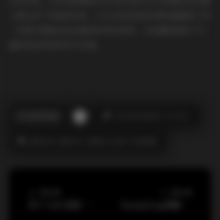
总的来说，这286套国模艺术写真合集无论从数量还是质量
上都达到了很高的标准。1275GB的高清资源容量确保了每
一张图片都能呈现出最佳的视觉效果，为收藏者提供了丰
富的视觉享受和学习价值。
此作者没有提供个人介绍。
国模合集
国模系列
国模艺术全辑
终极典藏
上一篇文章
下一篇文章
布丁大法 我是一只啾 写真合集[199套][59.89GB]
BeautyLeg美腿写真1419套合集下载