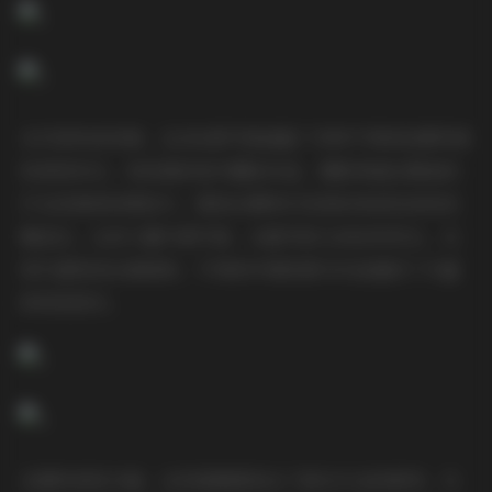
从内容构成来看，这286套写真涵盖了多种不同的拍摄风格
和表现形式。有经典的室内棚拍作品，摄影师通过精准的
灯光控制和构图技巧，展现出模特们完美的身体线条和优
雅姿态。也有大量外景写真，从都市街头到自然风光，从
现代建筑到古典园林，不同的环境背景为作品增添了丰富
的视觉层次。
在模特表现方面，这些国模展现出了相当专业的素养。无