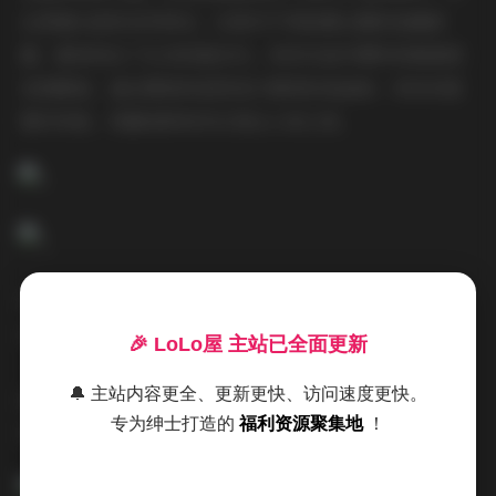
论是镜头前的自然神态，还是对不同拍摄主题的准确把
握，都体现出了扎实的基本功。有些作品中模特身着高级
定制服装，通过精致的造型设计展现时尚品味；有些则是
简约风格，用最纯粹的形式表达人体之美。
拍摄技法上，这个合集中汇集了众多优秀摄影师的代表作
品。从用光技巧到色彩搭配，从构图设计到后期处理，每
🎉 LoLo屋 主站已全面更新
一套写真都有其独特的艺术特色。有的摄影师偏爱高调摄
🔔 主站内容更全、更新更快、访问速度更快。
影，通过明亮的影调营造清新脱俗的视觉效果；有的则钟
专为绅士打造的
福利资源聚集地
！
情于低调风格，用深沉的色调表达内敛的情感。