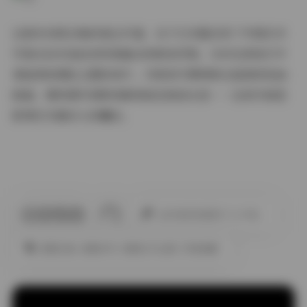
这套史诗级合集的真正价值，在于它完整记录了中国艺术
写真从技术追赶到风格输出的蜕变历程。当你在深夜打开
某组雨夜霓虹主题的成片，闪烁的灯牌倒映在湿润的柏油
路面，模特撑伞回眸的瞬间被定格成永恒——这或许就是
影像艺术最动人的魔法。
此作者没有提供个人介绍。
国模合集
国模系列
国模艺术全辑
终极典藏