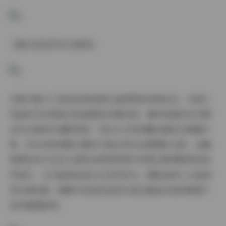
【镜头语言的多元演绎】
合集中最令人惊叹的是每套作品鲜明的风格标识。古典工
笔画系列采用哑光纸质感的后期处理，模特身着改良汉服
在仿古园林中凝眸回望，发丝与衣袂的飘动都经过精确计
算。而未来机械姬主题则大胆运用冷色调霓虹光影，金属
质感妆容与亚克力道具在暗黑背景中折射出赛博朋克的美
学锋芒。尤为难得的是生态自然系列，摄影师深入云南雨
林实景拍摄，晨雾中的湿发造型与真实植被形成呼吸感十
足的画面韵律。