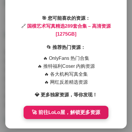
🎯 您可能喜欢的资源：
【艺术与商业的平衡美学】
🔗
国模艺术写真精选289套合集 – 高清资源
[1275GB]
📂 推荐热门资源：
细观这套合集，能清晰看到国内人像摄影的进化轨迹。早
🔥 OnlyFans 热门合集
期作品多注重形体表现，而近年收录的创作明显强化了叙
🔥 推特福利Coser 内购资源
事性：敦煌主题中模特手持残缺陶罐的构图，巧妙呼应着
🔥 各大机构写真全集
壁画中的供养人形象；江南水乡系列则通过油纸伞的虚实
🔥 网红反差精选资源
变化，构建出水墨画卷的层次感。商业拍摄单元尤为值得
💎 更多独家资源，等你发现！
研习，如何在高定服装展示中保持艺术格调，珠宝大片怎
样避免沦为产品图录，这些实战案例都给出了惊艳答案。
🚀 前往LoLo屋，解锁更多资源