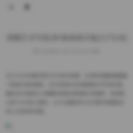
登录
国模艺术写真289套高清合集[1275GB]
weme
发布于 2025-09-05 142 次阅读
当1275GB存储空间与艺术创作相遇，这场视觉盛宴便超越
了普通写真的维度。本次收录的289套国模艺术写真合集，
堪称近年来国内人像摄影领域的里程碑式资源库，其规模
之庞大与内容之精良，让专业摄影师与艺术爱好者都能找
到心仪的视觉灵感。