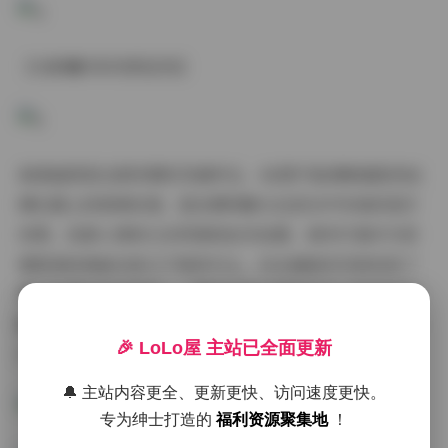
【光影魔术的顶级呈现】
高清画质是这套资源的灵魂所在。4K原片能清晰捕捉到丝
绸礼服上的刺绣纹理，甚至模特睫毛在逆光中形成的星芒
效果。夜景人像单元采用堆栈技术拍摄，城市灯海作为背
景既保持绚丽光斑又不喧宾夺主。动态捕捉系列更收录了
慢门拍摄的经典案例——飘雪场景中模特的羊毛披肩扬起
瞬间，每根绒毛都纤毫毕现，这得益于摄影师对环形补光
🎉 LoLo屋 主站已全面更新
灯矩阵的精妙运用。
🔔 主站内容更全、更新更快、访问速度更快。
专为绅士打造的
福利资源聚集地
！