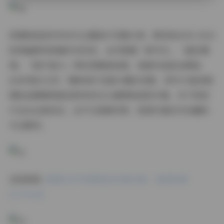
资源包按创作年份与主题进行双重分类，既有按2015-2023
时间轴排列的编年史目录，也可根据「新中式」「虚拟偶
像」「胶片复兴」等标签精准检索。每套作品包含原始
RAW格式文件、精修成片及部分幕后花絮，其中27组顶级
团队拍摄案例甚至附有布光示意图和造型方案。对于视觉
行业从业者而言，这不仅是素材库，更是价值无可估量的
专业教材。
在线浏览:
国模艺术写真精选289套合集 – 高清资源
[1275GB]