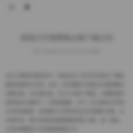
登录
坂坂白写真图集16套下载2GB
weme
发布于 2025-08-02 136 次阅读
在当今网络写真世界中，坂坂白这个名字已经成为了清新
唯美风格的代名词。这次，我们聚焦于坂坂白写真图集的
完整合集，共16套作品，总计2GB的下载包，为摄影爱好
者和粉丝们提供了一次视觉盛宴。作为一名长期关注写真
艺术的观察者，我特意为大家带来这份作品赏析合集，从
写真内容、图片风格到拍摄氛围和博主气质，逐一剖析，
让您仿佛置身于这些精彩瞬间之中。