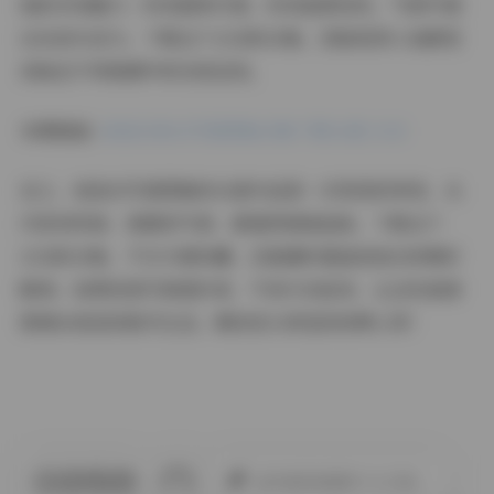
她的多变魅力：时而甜美可爱，时而温柔知性，气质中透
出自信与活力。下载这个2GB的合集，您能更深入地感受
到她在不同氛围中的完美呈现。
本期链接:
坂坂白美女写真图集合集下载16套 2GB
总之，坂坂白写真图集的16套作品是一次视觉的享受，从
内容到风格、氛围到气质，都值得细细品味。下载这个
2GB的合集，不仅方便收藏，还能随时重温坂坂白的精彩
瞬间。如果您是写真爱好者，不妨行动起来，让这些高清
图像点亮您的数字生活。期待您分享您的欣赏心得！
此作者没有提供个人介绍。