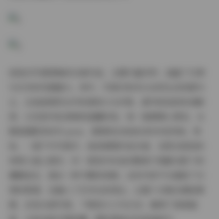
坂坂白写真图集的16套作品，主题丰富多样，涵盖了日常
与艺术的双重魅力。其中，写真内容多以自然生活场景为
主，比如田园风光中的清纯少女形象、都市街拍的时尚瞬
间，以及室内私房照的温馨时刻。每一套都精心策划，从
服装搭配到动作 pose，都展现出坂坂白的多变风格。例
如，一套户外写真中，她身着简约连衣裙，在阳光斑驳的
林间小道上漫步；另一套室内作品则聚焦于细腻光影下的
慵懒姿态，透出一种宁静的美感。这些内容不仅捕捉了日
常的柔情，还融入了艺术化的表达，让整个合集充满故事
感。总览16套写真，下载包大小为2GB，确保了高清画