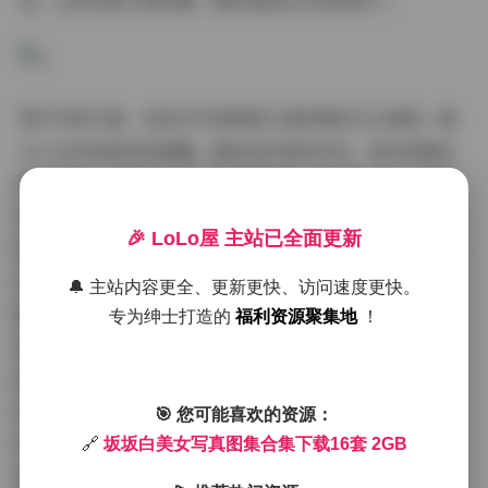
质，让粉丝能尽情收藏，随时重温这些美丽碎片。
图片风格方面，坂坂白写真图集以清新唯美为主基调，融
合了日系和韩风的精髓。整体色彩柔和自然，常采用暖色
调的滤镜，营造出温暖而梦幻的氛围。细节处理上，摄影
师擅长运用柔焦效果，突出皮肤的细腻质感，同时避免过
🎉 LoLo屋 主站已全面更新
度修饰，保持了画面的真实感。例如，在户外写真中，图
片风格偏向自然光感，蓝天白云下的坂坂白，笑容甜美，
🔔 主站内容更全、更新更快、访问速度更快。
服装以浅色系为主，如白色连衣裙或淡粉上衣，传递出青
专为绅士打造的
福利资源聚集地
！
春活力；室内作品则更多使用暖光照明，营造出私密温馨
的拍摄氛围，让观众感受到一种亲切的陪伴。这种风格不
仅适合社交媒体分享，还能在下载后放大欣赏，2GB的文
🎯 您可能喜欢的资源：
件大小保证了每张图片的清晰度。作为合集的一部分，16
🔗
坂坂白美女写真图集合集下载16套 2GB
套作品的风格一致却又各具特色，体现了坂坂白对美的独