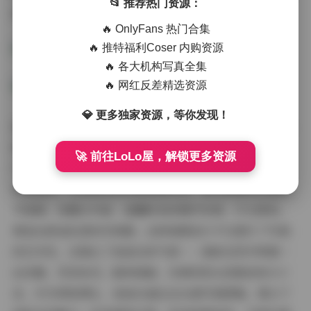
📂 推荐热门资源：
特诠释。
🔥 OnlyFans 热门合集
🔥 推特福利Coser 内购资源
🔥 各大机构写真全集
🔥 网红反差精选资源
💎 更多独家资源，等你发现！
拍摄氛围在坂坂白写真图集中扮演着关键角色，它巧妙地
烘托出博主的气质。大多数作品以轻松自然的氛围为主，
🚀 前往LoLo屋，解锁更多资源
户外场景多在公园、海边或小桥流水的乡间，阳光洒落，
背景简洁，让坂坂白的形象更加突出。室内拍摄则注重细
节氛围，如窗边书桌、温馨卧室或简约布景，灯光柔和，
营造出舒适私密的空间感。这种氛围设计不仅提升了写真
的艺术性，还强化了坂坂白的气质——清新自然中带着一
丝优雅，笑容亲切，眼神清澈，仿佛邻家女孩般亲和力十
足。作为网络博主，坂坂白通过这16套写真图集，展示了