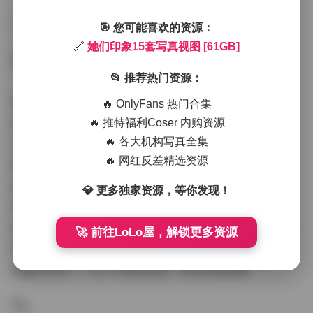
下载地址:
她们印象15套写真视图 [61GB]
🎯 您可能喜欢的资源：
🔗
她们印象15套写真视图 [61GB]
📂 推荐热门资源：
拍摄氛围的营造也让我印象深刻。15套写真的场景设计得
🔥 OnlyFans 热门合集
很用心，从森林小径到天台夜景，氛围多变却和谐统一。
🔥 推特福利Coser 内购资源
🔥 各大机构写真全集
在“雨巷漫步”那套中，细雨蒙蒙的街道配上模特撑伞的
🔥 网红反差精选资源
侧影，渲染出淡淡的忧伤与浪漫；而“节日派对”则热闹
欢快，灯光闪烁中捕捉到欢笑瞬间。氛围的转换流畅自
💎 更多独家资源，等你发现！
然，没有生硬感，这得益于摄影师的巧妙构思。背景音乐
或许不是实物，但通过视觉元素，我仿佛能听到风声、雨
🚀 前往LoLo屋，解锁更多资源
声或城市喧嚣。这种沉浸式体验，正是“她们印象”系列
的魅力所在——它不只是在记录，更在讲述故事。