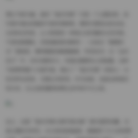
博主气质方面，虽然“她们印象”只是一个主题名称，但
写真中透出的整体气质非常鲜明。模特们展现出的自信、
从容和自然美，让人联想到一种独立而优雅的女性形象。
不是刻意摆拍，而是捕捉真实瞬间——比如在“咖啡时
光”那套里，模特随意地喝着咖啡，笑容亲切；在“运动
活力”中，动作流畅有力，传递出健康向上的能量。这种
气质贯穿整个15套写真，强化了“她们印象”的核心：女
性多样化的美，无需过多修饰。作为读者，我被这种真实
性打动，它让我更懂得欣赏生活中的平凡之美。
总之，这套“她们印象15套写真合集”绝对值得收藏。15
套主题的多样性、61GB的高清画质，都确保了长久的欣赏