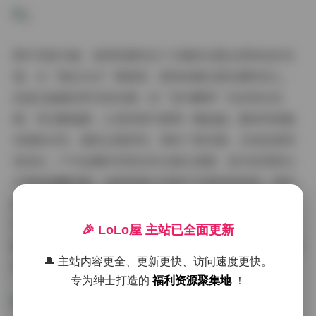
图片风格方面，我特别喜欢这个合集的光影运用和色彩处
理。在“海边日出”那套里，柔和的晨光洒在模特身上，
创造出温暖而梦幻的色调；而“室内静物”则采用冷色
调，突出静谧感，让每张照片都像一幅油画。整体风格偏
向清新自然，避免过度修饰，保持了真实感。光线控制得
很到位，户外拍摄时利用自然光强化氛围，室内则用柔光
灯营造温馨场景。这种风格让写真不只是视觉享受，更传
递出一种生活的诗意——简单、纯粹，却又不失艺术感。
作为读者，我常常停下来细细品读那些细节，比如模特的
🎉 LoLo屋 主站已全面更新
眼神交流或背景中的微动元素，这些都让61GB的容量物超
🔔 主站内容更全、更新更快、访问速度更快。
所值。
专为绅士打造的
福利资源聚集地
！