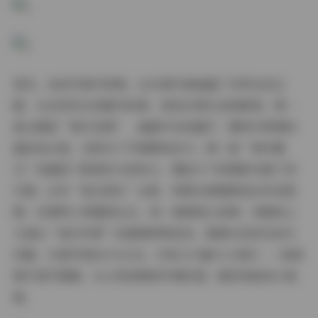
首先，说说写真内容吧。这15套写真涵盖了多样化的主
题，从自然风光到都市街景，再到日常生活的瞬间。第一
套主题是“春日花园”，画面中花朵盛开，模特们穿着轻
盈的连衣裙，在阳光下尽情展现活力；第二套“城市暮
光”则捕捉了黄昏时分的街头，霓虹灯下的剪影充满了现
代感；还有“复古回忆”这套，用黑白滤镜营造出怀旧氛
围，仿佛带人穿越回过去。每一套都独立成章，但整体上
又通过“她们印象”的基调串联起来，强调女性的自信与
优雅。15套写真总计61GB，内容之丰富令人惊叹——高清
图片细节满满，从人物表情到环境纹理，都经得起放大细
看。