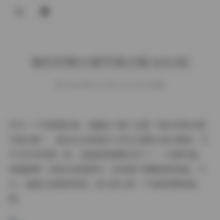
登录
她们印象15套写真合集 [61GB]
weme
发布于 2025-07-31 140 次阅读
作为一个写真爱好者，我最近下载了这套“她们印象15套
写真合集”，高达61GB的庞大文件让我既兴奋又期待。打
开文件夹的那一刻，我就被深深吸引住了——15套写真，
每套都像一本独立的故事书，记录着不同瞬间的美丽。今
天，我就以读者的视角，和大家分享一下我的欣赏体验
吧。