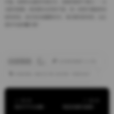
价值。如果你也喜欢写真艺术，我强烈推荐下载它——从
光影到氛围，再到那份自然的气质，每一张照片都能带来
新的启发。我已经反复翻看多次，每次都有新发现，这正
是好作品的魔力吧！
此作者没有提供个人介绍。
丝袜的诱惑
合集打包下载
她们印象
气质美女妹子
上一篇文章
下一篇文章
桜井宁宁159期写真合集127GB
物恋传媒写真图集1401-3000期5TB打包下载