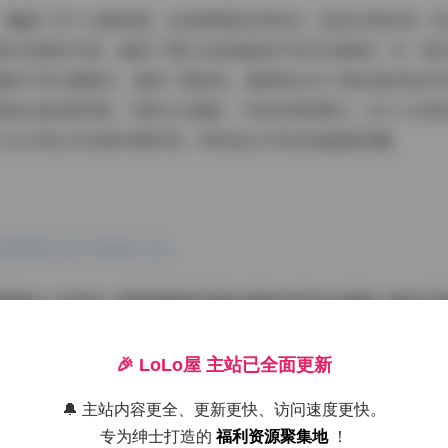
，覆盖了多个主题场景。这8套图集各具特色，包括日常休闲、
园为背景的写真，捕捉了博主在绿意盎然中的灵动瞬间；另一套
围绕不同主题展开，避免了重复性，确保粉丝在下载后能体验到
获取全部8套资源，无需分次搜索，节省时间和精力。总大小控制
不会占用过多设备存储空间，特别适合手机或电脑端收藏。
真图集打包下载8套 1GB
真集的一大亮点。屑雪雪鸭的写真以清新自然为主基调，融合了
调，营造出温暖舒适的观感。在风格上，偏向于日系清新风，强
，服装搭配简约时尚，如碎花连衣裙或休闲牛仔，凸显出青春活
🎉 LoLo屋 主站已全面更新
种轻松愉悦的情绪。值得一提的是，图片处理上注重细节，如背
🔔 主站内容更全、更新更快、访问速度更快。
每张照片都如艺术品般精致。这种一致性贯穿整个8套图集，让
专为绅士打造的
福利资源聚集地
！