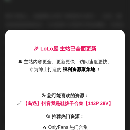
图片风格上，岛遇博主采用了典型的抖音风——自然、随
性和高饱和度色彩。143张图大多是用手机拍摄的，光线处
理得很到位，比如在户外阳光下拍出的照片，皮肤细节清
晰可见，背景虚化适度，突出人物的表情。色调偏暖，红
🎉 LoLo屋 主站已全面更新
色和黄色用得较多，营造出活泼欢快的氛围。有些图片还
加了简单的滤镜，比如复古胶片效果，让自拍更显趣味。
🔔 主站内容更全、更新更快、访问速度更快。
视频方面，剪辑节奏快，配合轻快的BGM，每个片段控制
专为绅士打造的
福利资源聚集地
！
在几十秒内，完美契合抖音的碎片化观看习惯。整体风格
不是那种高端时尚写真，而是以幽默为主线，通过色彩和
构图传递出轻松感。作为欣赏者，我特别喜欢这种不刻意
🎯 您可能喜欢的资源：
摆拍的风格——它真实得像朋友分享的日常，却又通过镜
🔗
【岛遇】抖音我是鞋拔子合集【143P 28V】
头捕捉到生活的闪光点。
📂 推荐热门资源：
拍摄氛围更是这个合集的亮点。岛遇博主通过“我是鞋拔
🔥 OnlyFans 热门合集