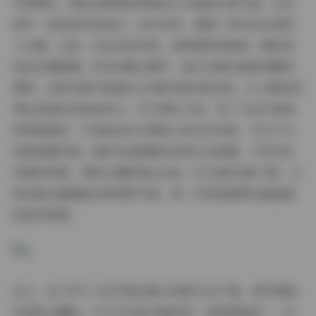
写真博主，展现出鲜明的青春活力与甜美可爱气质。在写
真中，她总是笑容灿烂，动作自然，透着一种无忧无虑的
少女感。比如，在运动系列里，她穿着休闲装束，跳跃的
姿态充满能量；而在优雅主题中，她又切换为温柔恬静的
模样。这种多重气质通过145套写真完美呈现，让人感受到
博主的真实性和亲和力。作为博主介绍，布丁大法只是她
的网络昵称，代表她在社交媒体上的艺术形象，专注于分
享高质量写真。她的作品强调自然美与正能量，不涉及任
何虚构背景，纯粹以摄影表达自我。52GB的合集下载，让
粉丝能全面捕捉这种独特气质，每一次浏览都像在重温她
的创作旅程。
总之，这个布丁大法写真合集145套52GB下载，是写真爱
好者的必藏品。它不仅内容丰富多样、风格清新统一，还