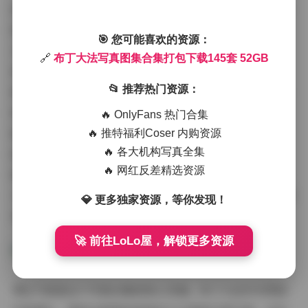
拍摄氛围的营造是这个合集的另一大亮点。布丁大法写真
图集中，氛围感十足，仿佛带你进入博主的日常世界。许
🎯 您可能喜欢的资源：
多场景在自然环境中拍摄，比如公园、海边或城市角落，
🔗
布丁大法写真图集合集打包下载145套 52GB
营造出轻松愉悦的户外氛围。光线运用巧妙：清晨的薄
📂 推荐热门资源：
雾、午后的斜阳，都成为烘托情绪的工具。室内部分则以
简约背景为主，如咖啡馆或工作室，突出布丁大法的个人
🔥 OnlyFans 热门合集
魅力，氛围宁静而亲密。这种氛围不仅增强了写真艺术
🔥 推特福利Coser 内购资源
🔥 各大机构写真全集
感，还让观众在下载后仿佛身临其境。145套写真打包下
🔥 网红反差精选资源
载，意味着你能一口气体验多种氛围变化——从热闹的节
日场景到安静的独处时刻，52GB的海量数据确保每一帧都
💎 更多独家资源，等你发现！
保留原汁原味。
🚀 前往LoLo屋，解锁更多资源
博主气质是这个写真合集的核心灵魂。布丁大法作为网络