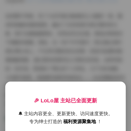
点击访问:
布丁大法写真图集合集打包下载145套 52GB
说到图片风格，布丁大法写真合集真的让人眼前一亮。整
体风格偏向清新甜美，融合了日系软萌与韩式简约的元
素。照片色调温暖柔和，多用自然光处理，营造出明亮而
不刺眼的氛围。例如，在一些户外写真中，阳光透过树叶
洒在博主身上，产生梦幻般的逆光效果；而室内拍摄则强
调细腻质感，通过柔和背景突出人物的自然美。这种风格
统一而多变，既保持了博主的个人特色，又不失时尚感。
145套写真里，每套都有独特风格变化——从活泼跳跃的动
感照片到沉思静谧的肖像，确保视觉体验永不单调。52GB
的大容量保证高清画质，细节清晰可见，下载后放大欣赏
🎉 LoLo屋 主站已全面更新
也毫无压力。
🔔 主站内容更全、更新更快、访问速度更快。
专为绅士打造的
福利资源聚集地
！