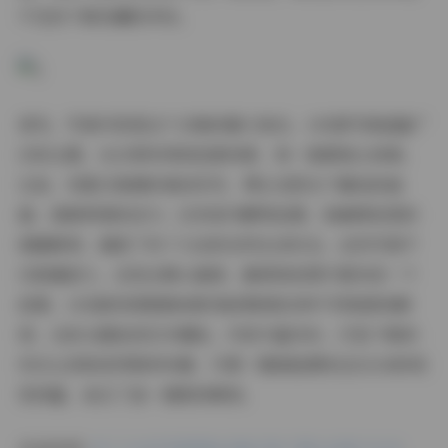
不及待下载收藏的冲动。
首先，写真内容是这个合集的最大亮点。145套写真涵盖广
泛的主题，从日常休闲到创意场景，每一套都独立成章。
比如，有夏日海滩的清凉系列，博主在阳光下嬉戏的画
面，透着青春的活力；还有室内静物拍摄，如咖啡馆里的
细腻瞬间，捕捉了布丁大法的自然生活状态。这些写真不
仅数量庞大，还经过精心编排，确保每张图片都讲述一个
故事。145套的规模意味着你能探索数百种不同角度和瞬
间，从街头随拍到艺术棚拍，内容丰富多彩。打包下载的
形式让获取变得简单快捷，只需一键就能拥有这52GB的视
觉财富，省去了逐一搜索的麻烦。