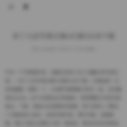
登录
布丁大法写真合集145套52GB下载
weme
发布于 2025-07-11 159 次阅读
作为一个写真爱好者，我最近发现了这个宝藏式的写真合
集——布丁大法写真合集145套52GB下载。它简直是一次
视觉盛宴！想象一下，145套写真图集打包在一起，总容量
高达52GB，这不仅是粉丝们的福音，更是摄影艺术的完美
集合。下面，我就以作品赏析的角度，带大家深入了解这
个合集的核心亮点，包括写真内容、图片风格、拍摄氛
围、博主气质以及博主介绍。相信我，看完后你会有种迫