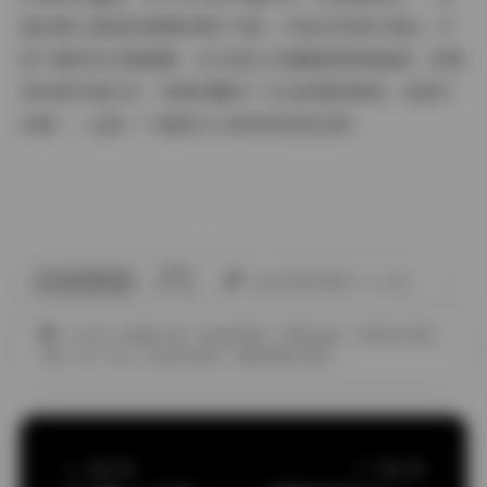
通过精心营造的氛围和博主气质，打造出沉浸式体验。打
包下载的形式超便捷，52GB的大容量确保高清画质。如果
你热爱写真艺术，或想收藏布丁大法的精彩瞬间，赶紧行
动吧——这是一个值得永久保存的视觉宝库！
此作者没有提供个人介绍。
COSPLAY图集下载
丝袜的诱惑
宅男丝袜控
宅男美女黑丝
袜控
布丁大法
白色丝袜美女
超短裙美女图片
上一篇文章
下一篇文章