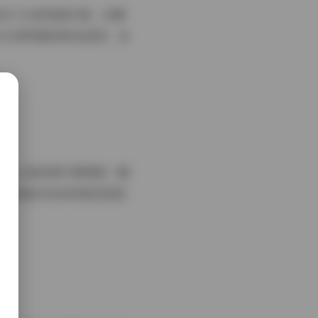
现出少女的纯真可爱，后期
从日常穿搭到特色造型，各
巧，让每张照片都像是一幅
力。而她对色彩的把控更是