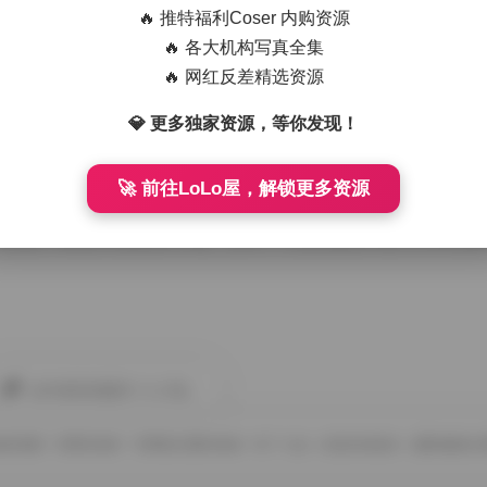
B大合集的朋友，建议可以按照拍摄时间和主题进行分类保存。从
🔥 推特福利Coser 内购资源
日温暖室内，每个系列都值得细细品味。布丁大法的写真不仅是
🔥 各大机构写真全集
🔥 网红反差精选资源
💎 更多独家资源，等你发现！
🚀 前往LoLo屋，解锁更多资源
真合集仅供个人欣赏收藏。布丁大法用心的拍摄值得被更多人看
现在就下载这152套精美写真，让布丁大法的甜美风格为你的相
此作者没有提供个人介绍。
袜的诱惑
宅男丝袜控
宅男美女黑丝袜控
布丁大法
白色丝袜美女
超短裙美女