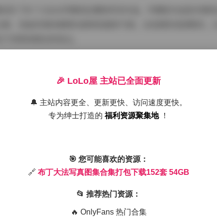
完整收录了布丁大法从早期到近期的所有作品。早期的作品更多展
元素，但始终保持着那份独特的甜美气质。从校园风到轻熟风，
足不同审美需求的观众。
合集打包下载152套 54GB
🎉 LoLo屋 主站已全面更新
🔔 主站内容更全、更新更快、访问速度更快。
专为绅士打造的
福利资源聚集地
！
大法的写真构图十分讲究。她善于利用前景虚化、逆光拍摄等技
最简单的白T恤牛仔裤造型，在她的镜头下也能焕发出别样的魅
恰到好处，既不会过分饱和，也不会显得寡淡。
🎯 您可能喜欢的资源：
🔗
布丁大法写真图集合集打包下载152套 54GB
📂 推荐热门资源：
🔥 OnlyFans 热门合集