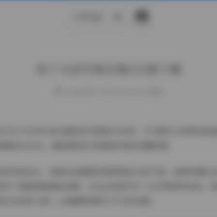
示例页面
搜
索
布丁大法写真合集152套下载
weme
发布于 2025-08-06 143 次阅读
法"这个ID早已成为甜美系写真的代名词。今天要为大家带来的
资源高达54GB，堪称甜美系写真爱好者的宝藏资源。
然的风格见长，每套作品都散发着青春活力的气息。她特别擅长
同布丁般晶莹剔透的质感，这也正是她"布丁大法"昵称的由来。
阳光充沛的公园，让画面既清新又不失亲切感。