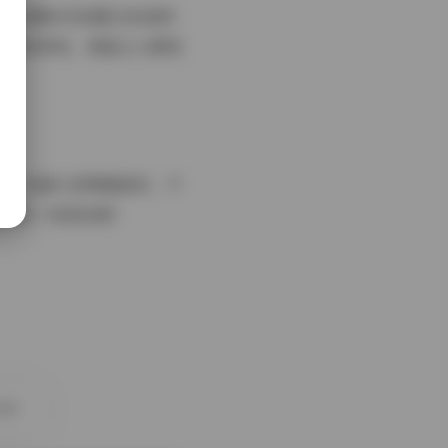
清纯校服系列到夏日泳装特
视觉的享受，更能让人感受
到，但请大家尊重版权，不
册增添一抹亮色吧！
图片