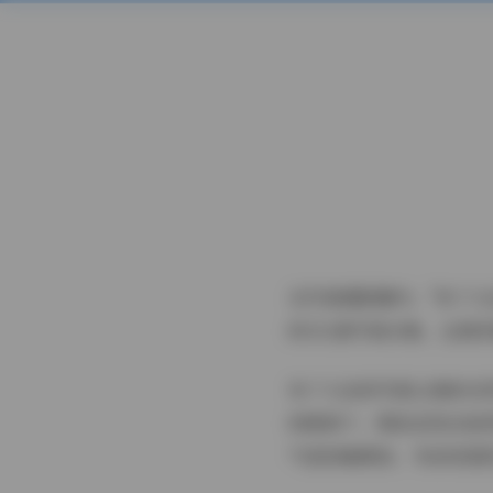
在写真摄影圈内，"布丁大
的152套写真合集，全套
布丁大法的写真以清新自
的映照下，肌肤呈现出如
气息的咖啡馆、书店或是