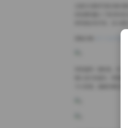
这套152套的写真合集
的拍摄则融入了更多时尚
种风格应有尽有，足以满
图集详情:
布丁大法写真图集
特别值得一提的是，布丁
精心设计的画作。即便是
令人称道，画面色调总是