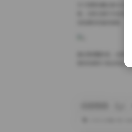
对于想要收藏这套54G
辑，从秋日落叶外拍到冬
到拍摄时的愉悦氛围。
最后要提醒的是，这套写
要将资源用于商业用途。
COSPLAY图集下载
丝