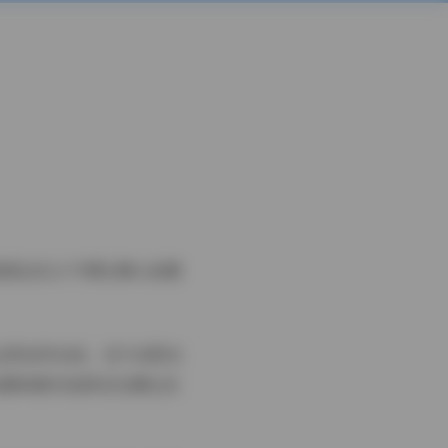
就是这位人气博主精心拍摄
运用自然光线，在午后阳光
拍摄场景多选择在充满生活