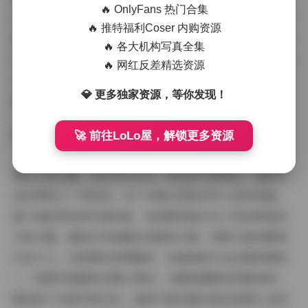
🔥 OnlyFans 热门合集
无邪，动作自然流畅，不造作也不浮夸。在写真中，她时
🔥 推特福利Coser 内购资源
而穿着简约的连衣裙，时而换上活泼的运动装，总能透露
🔥 各大机构写真全集
出一种邻家女孩般的亲和力。这种气质与图片风格完美契
🔥 网红反差精选资源
合，强化了整体的和谐感，让读者感受到一种治愈系的能
💎 更多独家资源，等你发现！
量。
🚀 前往LoLo屋，解锁更多资源
博主介绍方面，幼水铃衣作为一名知名写真博主，她的作
品在网络上广受欢迎，这个合集正是她多年心血的结晶。
基于她的网名和写真风格，我观察到她专注于呈现青春活
力的主题，避免任何戏剧化或虚构元素，纯粹以真实瞬间
打动人心。在欣赏这些图集时，我被她的专业态度所感染
——每套写真都经过精心策划，从服装搭配到场景选择，
都体现了对细节的关注。她的气质在镜头前总是那么自信