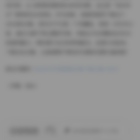
而内敛，让人联想到清新泉水的灵动感，这正是“幼水铃
衣”昵称的生动体现。作为读者，我强烈推荐下载这个
20GB的合集，因为它不仅是一个收藏品，更是一次艺术之
旅。通过14套不同主题的写真，你能全方位领略幼水铃衣
的独特魅力，同时提升自己的审美眼光。赶紧行动起来，
下载这份合集，让高清图片带给你无限的灵感与愉悦吧！
前往专题页:
幼水铃衣写真图集合集下载14套 20GB
（字数：856）
此作者没有提供个人介绍。