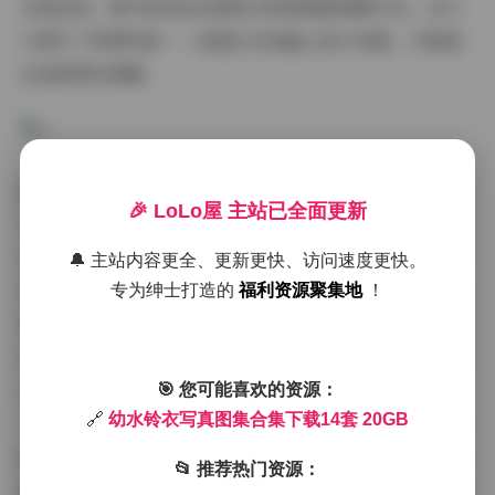
无损呈现，细节如发丝纹理和衣物质感都清晰可见，这大
大提升了欣赏体验——我建议在电脑上放大观看，才能真
正品味那份细腻。
图片风格方面，幼水铃衣的写真合集以清新甜美的日系风
🎉 LoLo屋 主站已全面更新
为主调，融合了柔和的色彩和简约的构图。整体风格偏向
自然写实，没有夸张的滤镜或特效，而是依靠光线和背景
🔔 主站内容更全、更新更快、访问速度更快。
来营造氛围。拍摄氛围处理得恰到好处：户外场景多用自
专为绅士打造的
福利资源聚集地
！
然光，如清晨或黄昏的柔和光线，烘托出温婉的意境；室
内则常利用窗边光影，制造出温馨私密的感觉。这种氛围
让每张图片都充满情感张力，读者能从中学到摄影技巧
🎯 您可能喜欢的资源：
🔗
幼水铃衣写真图集合集下载14套 20GB
——比如，在夕阳下的河边写真，光线如何勾勒出博主的
轮廓，增强画面的层次感。博主幼水铃衣的气质是这套合
📂 推荐热门资源：
集的灵魂所在，她展现出一种清纯可爱的魅力，笑容天真