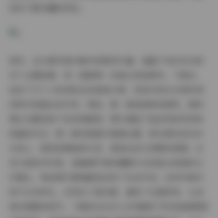
发你下载珍藏的冲动。
首先，这14套写真合集内容极其丰富，涵盖了幼水铃衣的
多个主题拍摄，每一套都像一本独立的故事书。下载后，
我花了几个小时浏览这些高清大图，发现内容从日常休闲
到梦幻场景应有尽有。例如，第一套是清新校园风，展现
博主在樱花树下读书的瞬间，图片捕捉了她自然的笑容和
轻盈的步态；第二套则是夏日海滩主题，阳光洒在幼水铃
衣身上，海风轻拂她的长发，营造出活力四射的氛围；还
有几套室内写真，如咖啡厅里的慵懒午后或复古房间的文
艺镜头，每张图片都细腻地记录了生活片段。这些写真内
容不仅多样化，还突出了真实感，避免了过度修饰，让读
者仿佛置身其中。下载的20GB大文件确保了所有高清原图