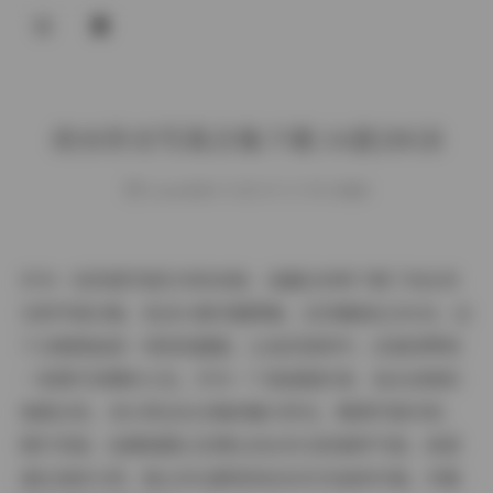
登录
幼水铃衣写真合集下载 14套20GB
weme
发布于 2025-07-17 195 次阅读
作为一名热爱写真艺术的读者，我最近有幸下载了幼水铃
衣的写真合集，包含14套完整图集，总容量高达20GB。这
个合集简直是一场视觉盛宴，让我沉浸其中，反复欣赏每
一张图片的精妙之处。作为一个普通爱好者，我从读者的
角度出发，来分享这份合集的魅力所在，聚焦写真内容、
图片风格、拍摄氛围以及博主幼水铃衣的独特气质。希望
通过我的分享，能让你也感受到这份艺术品的价值，并激