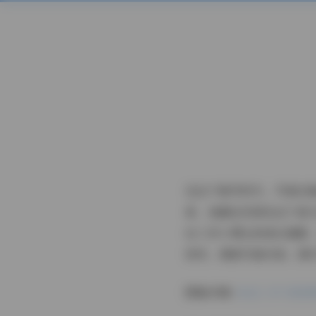
在这个数字时代，写真合
者，我最近沉浸在这个庞大
位三岁小博主的成长缩影
世界，探索写真内容、图
图集详情:
悠宝三岁 顶级萝莉