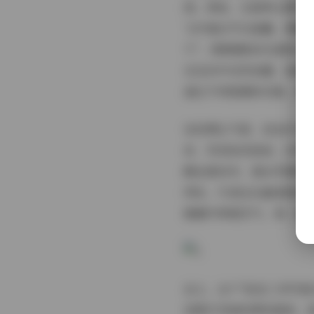
质。例如，在春季主题中
飞中透出节日温馨。摄影
干"，周围摆放彩色餐具
在互动中自然流露，她时
通过不同氛围的切换，保持
谈到博主气质，悠宝作为
奇，笑容如花绽放，动作
静坐着读书，透出早慧的
网名，代表这位童星般的
稚嫩中带着灵气，每一套
总之，这个"悠宝三岁写真
到图片风格的萝莉甜美，