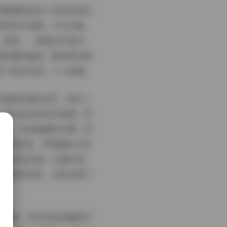
套都围绕悠宝三岁的活泼生
饰的梦幻场景。作为合集，
—例如，一套海边写真中，
着纸帽吹蜡烛，眼神里闪烁
孩子成长的每一个小故事。
风格偏向清新自然，色彩上
，突出悠宝的灵动表情，背
脸上，形成温暖的光晕；室
或卡通T恤，发型编成小辫
从简约到华丽，过渡自然，
词"萝莉写真"，完美诠释了
计场景，烘托悠宝的童真气