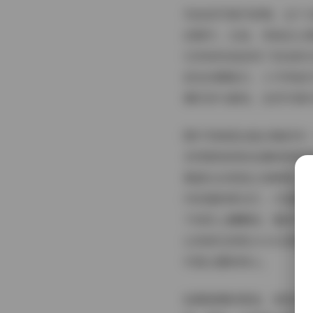
先说说写真内容吧。这个
活展开。比如，有她在公
它系统性地呈现了悠宝的
悠宝赤脚踩沙，小手举起
着好奇与喜悦。这些写真
图片风格是这组合集的另
多用柔和的粉色调和明亮
景虚化后更显主体鲜明。
内则借助柔光灯，打造温
子或系上蝴蝶结，整体不
让观者在浏览24.61G
可爱主题的核心。
拍摄氛围的营造，更是这