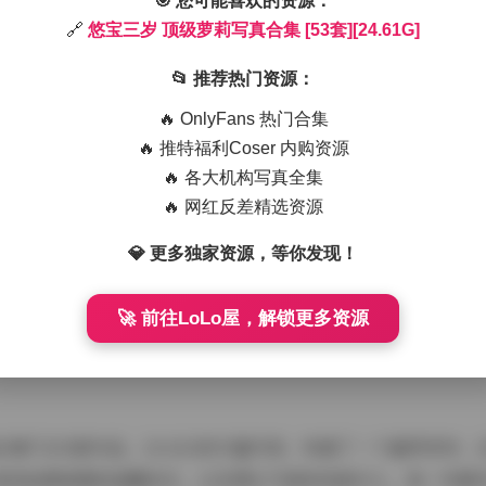
🎯 您可能喜欢的资源：
，背景是盛开的樱花树，花瓣飘落营造浪漫氛围；冬季雪景里，
🔗
悠宝三岁 顶级萝莉写真合集 [53套][24.61G]
师通过自然光和道具布置，让氛围生动真实——比如，一套家庭厨
，笑声仿佛能透过屏幕传来。这种氛围不仅吸引观者，还强化了博
📂 推荐热门资源：
而调皮捣蛋，时而安静专注，整体氛围如阳光般明媚，让人忘却烦
🔥 OnlyFans 热门合集
了新鲜感，总大小24.61G的容量确保了每一细节都高清呈现。
🔥 推特福利Coser 内购资源
🔥 各大机构写真全集
三岁小博主，展现出无可替代的可爱魅力。她的气质核心是天真
🔥 网红反差精选资源
自然不做作。在写真中，悠宝的个性鲜明：她可能蹦跳着追逐气
💎 更多独家资源，等你发现！
沉静。这种气质与"萝莉"风格完美契合，让人一见倾心。作为博
可爱形象，我们聚焦于她在写真中的表现，而非编造背景。她的
🚀 前往LoLo屋，解锁更多资源
写真都捕捉了这份纯真，让合集成为粉丝珍藏的宝贝。
合集"以53套作品、24.61G的丰富内容，构建了一个童梦世界
再到拍摄氛围的温馨欢乐，以及博主气质的纯真可人，每一环都