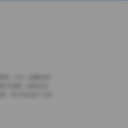
璨明珠。作为一名摄影爱好
堆图片的堆砌，而是悠宝这
视角，带大家走进这个可爱