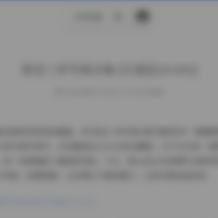
示例页面
搜
索
悠宝三岁写真合集 [53套][24.61G]
weme
发布于 2025-07-19 169 次阅读
集总能带来视觉的盛宴，而"悠宝三岁写真合集"便是其中一颗璀
的53套写真中，总容量高达24.61G的宝藏里。它不仅仅是一
，每一张都捕捉了童真的纯美。今天，就让我以作品赏析合集型
片风格、拍摄氛围，以及博主气质的魅力，让您仿佛亲临现场。
写真合集 [53套][24.61G]