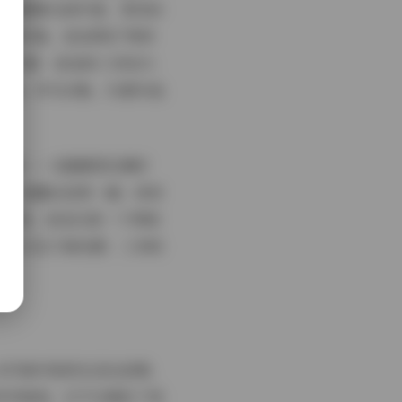
悠宝裹着毛绒外套，雪花纷
房写真，悠宝帮忙"烤饼
主气质：悠宝的三岁活力
恼。作为合集，53套作品
烂漫——大眼睛里充满好
球，显露出活泼一面；或安
主介绍，悠宝仅是一个网络
吸引力在于真实感：三岁的
。从写真内容的生活化叙事，
环环相扣。它不仅满足了视