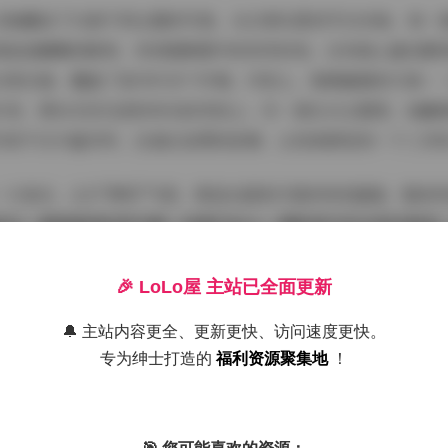
合集囊括了53套不同主题的写真，从日常玩耍到节日庆典，每一
园追逐蝴蝶的瞬间，有家庭聚餐中的欢笑时刻，还有换上童话服
日常点滴，覆盖了室内外多个环境。内容上，强调童趣和天真—
贝壳，那份无忧无虑的快乐跃然纸上；另一套生日主题里，她戴
内容不仅丰富多样，还通过连贯的叙事，让观者感受到一个三岁
一大亮点，主打"萝莉"气质，营造出甜美可爱的视觉盛宴。整体
高光，增强童真的梦幻感。拍摄手法上，摄影师巧妙运用浅景深
每一套写真都保持一致性：比如，户外拍摄时，阳光洒在悠宝的
馨氛围。这种萝莉风格体现在细节中——悠宝的服饰常选蕾丝裙
🎉 LoLo屋 主站已全面更新
浮夸却充满少女感。作为合集，53套作品的风格统一而不单调，
🔔 主站内容更全、更新更快、访问速度更快。
的庞大文件时，始终沉浸在纯净的视觉享受中。这种风格优化了关键
专为绅士打造的
福利资源聚集地
！
组合集的灵魂所在。氛围以轻松欢乐为主，每一套写真都精心设