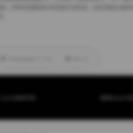
喜悦。如果您是摄影爱好者或喜欢可爱风格，这套合集绝对值得
吧！
此作者没有提供个人介绍。
悠宝三岁
姬子猫@HimeTsu 115GB高清写真合集持续收录
慕慕Momo写