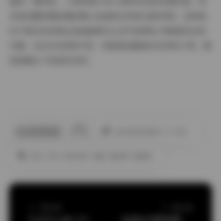
值得一提的是，小雪的照片很少使用夸张的后期处理，更
多是依靠前期拍摄的精心准备和自然的光影效果。这种真
实不做作的风格正是她能够在众多写真博主中脱颖而出的
关键。在这160张照片里，你能看到最真实自然的小雪，感
受她镜头下的美好世界。
此作者没有提供个人介绍。
丝袜
抖音
秘语空间
美腿
蜜桃臀
高颜值
上一篇文章
下一篇文章
抖音空心柚七写真合集84图38视频
岛遇系列野原圆圆抖音合集78P71V