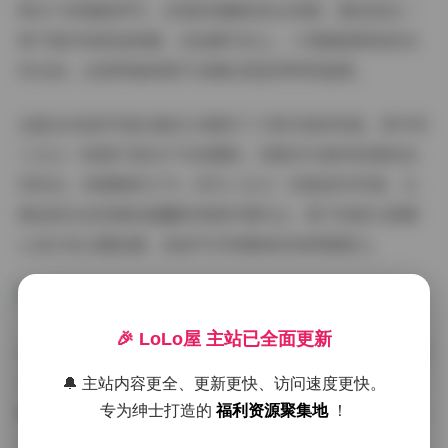
阳光下的侧脸特写，还是街角随性的全身照，都呈现出一
种不做作的舒适美感。在拍摄手法上，小雪偏爱柔和的自
然光线，这使得她的照片色调总是显得特别温柔。
这组160张的写真合集充分展现了小雪多变的风格。其中有
三分之一的照片是在户外拍摄的，背景多为城市街景或自
然风光，构图简单大气；另外三分之一则是室内写真，以
简洁的白色背景或温馨的家居环境为主；剩下的部分是精
心设计的主题拍摄，包括节日特辑和时尚穿搭展示。
🎉 LoLo屋 主站已全面更新
14段视频内容同样精彩纷呈。这些视频平均时长在30秒到1
分钟之间，记录了小雪在不同场景下的自然状态。有她在
🔔 主站内容更全、更新更快、访问速度更快。
咖啡馆安静阅读的片段，有户外拍摄的花絮，还有几段展
专为绅士打造的
福利资源聚集地
！
示日常穿搭的小教程。视频画质清晰，配乐选择也很用