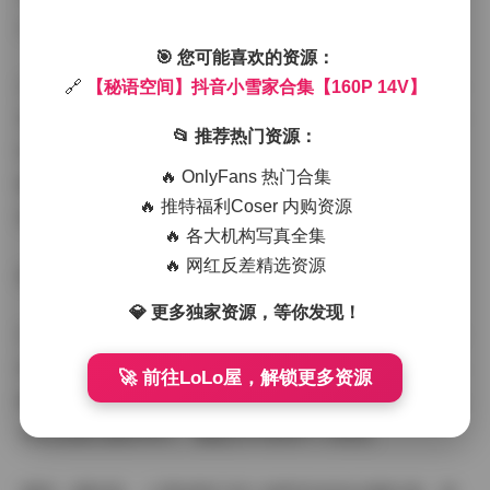
心，完美衬托出小雪清新脱俗的气质。
🎯 您可能喜欢的资源：
从专业角度来看，小雪的写真有几个显著特点：首先是妆
🔗
【秘语空间】抖音小雪家合集【160P 14V】
容自然，不会过分浓重；其次是服装搭配简约时尚，多以
📂 推荐热门资源：
纯色系为主；最后是拍摄角度多变，既有特写也有远景，
🔥 OnlyFans 热门合集
能够全方位展现个人特色。这样的风格定位既符合当下年
🔥 推特福利Coser 内购资源
轻人的审美，又保持了一定的高级感。
🔥 各大机构写真全集
🔥 网红反差精选资源
前往查看:
【秘语空间】抖音小雪家合集【160P 14V】
💎 更多独家资源，等你发现！
作为抖音上小有名气的写真博主，小雪的照片和视频都保
持着较高的更新频率和质量标准。这组合集可以说是她近
🚀 前往LoLo屋，解锁更多资源
期作品的精华呈现，无论是想欣赏美图的普通观众，还是
寻找拍摄灵感的同行，都能从中获得不少启发。