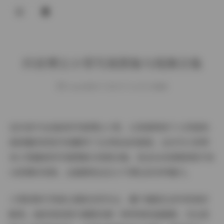
登录
抖音博主小雪写真图集与视频合集
weme
发布于 2025-07-16 153 次阅读
在抖音平台活跃的写真博主小雪，以其独特的个人风格和
高质量的视觉内容赢得了众多粉丝的喜爱。这次为大家带
来小雪最新的写真图集与视频合集，包含160张精美照片和
14段精彩视频，全面展现这位人气博主的多样魅力。
小雪的照片风格以清新自然为主，善于捕捉生活中的美好
瞬间。她的每张照片都散发着一种特别的温暖感，无论是