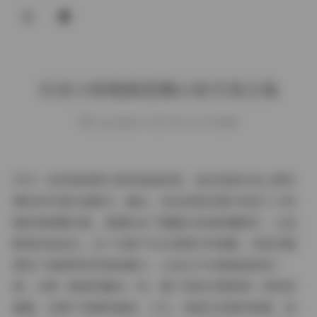
登录
抖音小粉哦微密圈63张写真合集
weme
发布于 2025-08-03 149 次阅读
作为一名热爱美图分享的普通读者，我总是被抖音上那些
精彩的写真作品吸引。最近，我在浏览时意外发现了小粉
哦的微密圈合集，里面包含了整整63张高质量图片，让我
瞬间沉迷进去。这个合集不仅仅是图片的堆砌，而是完整
展现了她独特的风格和魅力，让我忍不住细细品味每一
帧。从第一眼看到最后一张，整个浏览过程就像一场视觉
盛宴，充满了惊喜和愉悦。今天，我就从读者的角度，和