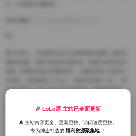
中，分享她的点滴瞬间。
查看完整版:
抖音小粉哦微密圈合集【63P】
图片风格上，小粉哦的作品主打清新甜美的基调，整体色
调柔和温暖，像春日里的阳光般舒适。她偏好使用浅色系
滤镜，粉嫩和奶油白的搭配居多，让画面充满少女感却不
显幼稚。在微密圈这个平台上，她的风格保持一致——简
约而不简单，比如一张在花丛中的照片，背景是淡蓝天
空，她穿着白色连衣裙，笑容灿烂，整个氛围轻快又浪
漫。光线运用也很讲究，多数在自然光下拍摄，避免过曝
🎉 LoLo屋 主站已全面更新
或暗沉，营造出温馨的居家感。我注意到，这63张图片
🔔 主站内容更全、更新更快、访问速度更快。
中，还有部分尝试了微距特写，突出她细腻的肌肤和眼
专为绅士打造的
福利资源聚集地
！
神，带来更亲密的观赏体验。这种风格很容易唤起共鸣，