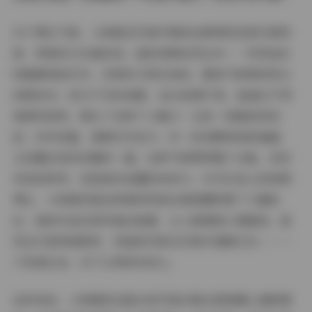
关于博主气质，小粉哦在写真中展现出鲜明的活泼可爱特
质，青春活力扑面而来。她的表情自然生动——笑容灿烂
时眼睛弯成月牙，沉思时又带点俏皮，整体气质像邻家女
孩般亲切，却又不失时尚感。在63张图片里，她通过不同
角度和姿势，强化了这种个人魅力：比如一张跳跃的抓
拍，动作轻盈，透着无尽活力；另一张安静阅读的画面，
又流露出知性优雅的一面。这种气质贯穿整个合集，没有
夸张的修饰，而是真实流露的亲和力。作为抖音上的美图
博主，小粉哦凭借这种独特风格在微密圈积累了大量粉
丝，她的作品总是传递正能量，让人看着就心情愉悦。虽
然这只是网络昵称，但她的形象在写真中清晰可见——一
个热爱生活、乐于分享的年轻人。
总的来说，小粉哦的这组63张写真合集在微密圈上堪称精