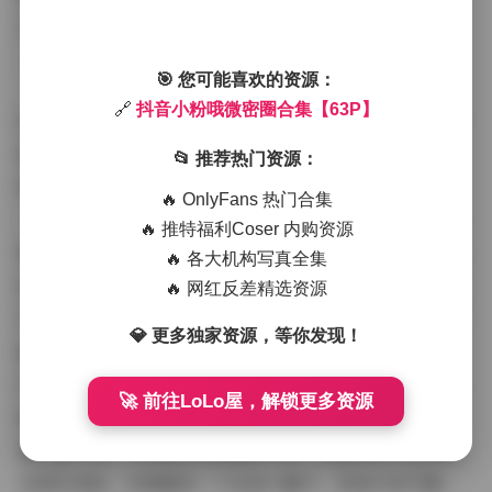
尤其适合喜欢甜美系美图的读者，让人不知不觉就翻看了
一遍又一遍。
🎯 您可能喜欢的资源：
🔗
抖音小粉哦微密圈合集【63P】
谈到拍摄氛围，整个合集洋溢着轻松愉悦的气息，像一场
私人小旅行般自在。大多数场景选择在户外或半开放空
📂 推荐热门资源：
间，比如公园、街道和咖啡馆，背景元素以自然风光为主
🔥 OnlyFans 热门合集
——绿叶、花朵和阳光交织，营造出一种浪漫而治愈的环
🔥 推特福利Coser 内购资源
境。光线处理上，偏重柔和散射光，避免刺眼强光，让每
🔥 各大机构写真全集
张图片都显得温暖舒适。氛围感还体现在细节上，比如她
🔥 网红反差精选资源
与环境的互动：一张雨中撑伞的照片，雨丝轻柔落下，画
💎 更多独家资源，等你发现！
面湿润感十足，却不带一丝阴郁；另一张在傍晚的露台，
灯光点点，反衬出她的静谧气质。作为读者，我感受到这
🚀 前往LoLo屋，解锁更多资源
种氛围不是为了追求刺激，而是传递日常的美好，让人心
情平静下来。小粉哦在微密圈的分享，总能带给人这样的
沉浸式体验，仿佛置身一个私密小圈子，享受片刻宁静。