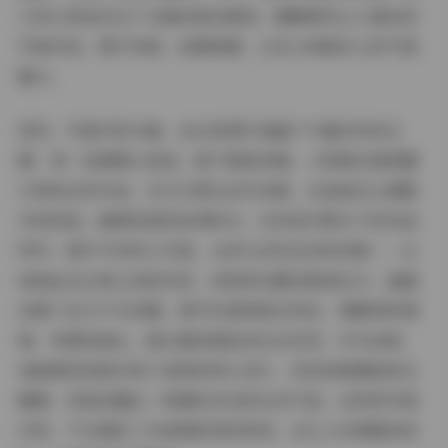
大家分享我对这个合集的真实感受，聊聊那些让人难忘的
写真内容、图片风格、拍摄氛围，以及小粉哦本人的气质
魅力。
首先，写真内容方面，这63张图片涵盖了丰富多彩的主
题，每一张都精心挑选，绝不重复单调。小粉哦在微密圈
分享的这些作品，多以日常生活为灵感，比如她在公园散
步的抓拍、咖啡馆里的悠闲时光，还有室内柔光下的自拍
特写。图片中有单人写真，也有与自然互动的场景——比
如她坐在长椅上轻抚花朵，或是倚在窗边眺望远方，画面
动感十足又不失优雅。细节处理得相当到位，像服饰的褶
皱、背景的虚化，都让整体看起来生动自然。作为读者，
我能感受到她对每个姿势的用心设计，没有刻意摆拍的生
硬感，而是流露出一种随性自在的生活气息。这样的写真
内容，不仅满足了对美图的视觉享受，还让人仿佛置身其