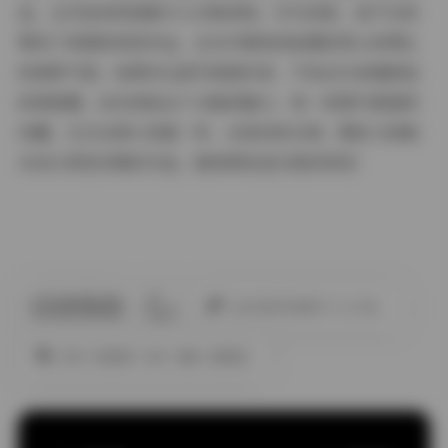
品，从内容到风格都令人印象深刻。作为读者，我不仅欣
赏到了美图的视觉冲击，还从中感受到拍摄的用心和博主
的真挚气质。如果你也是写真爱好者，不妨去抖音搜索她
的微密圈，亲自体验这个合集的魅力。每一张图片都值得
收藏，它们会像小惊喜一样，点亮你的日常。期待小粉哦
未来分享更多精彩作品，继续带给我们美的享受！
此作者没有提供个人介绍。
丝袜
微密圈
抖音
美腿
高颜值