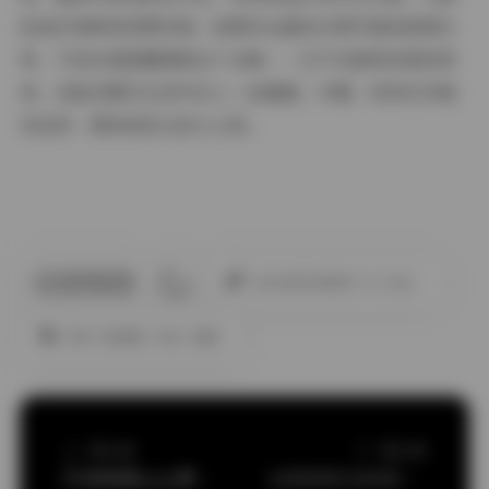
给我们纯粹的欣赏空间。如果你也喜欢日常写真或美图分
享，不妨去微密圈探索这个合集——它不仅能带来美的享
受，还能在繁忙生活中注入一丝暖意。毕竟，好的艺术就
该这样，简单却足以扰人心弦。
此作者没有提供个人介绍。
丝袜
微密圈
抖音
美腿
上一篇文章
下一篇文章
抖音皖媃yyyy微密圈写真集94P+11V
LEEHEE EXPRESS写真574套图包下载 181G资源