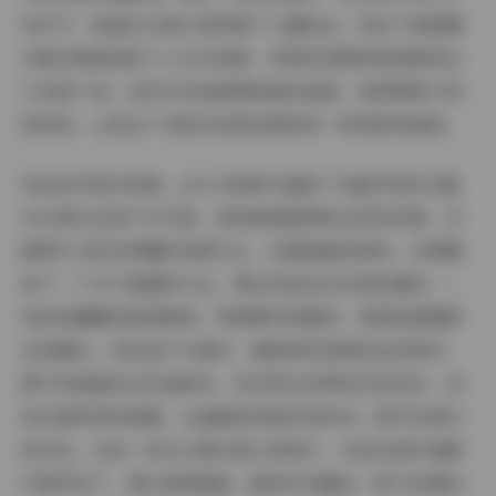
有名气，她通过日常分享积累了大量粉丝，而这个微密圈
合集则像是她的个人艺术档案，将那些转瞬即逝的瞬间永
久定格下来。没有多余的剧情或虚构故事，纯粹聚焦于视
觉享受，让我这个读者在浏览时感受到一种纯粹的愉悦。
先说说写真内容吧。这474张图片涵盖了丰富多样的主题，
从日常生活到户外写真，每张都透着清新自然的风格。多
数图片以阳光明媚的场景为主，色调温暖而柔和，仿佛置
身于一个永不落幕的午后。博主的姿态往往轻松随性——
有时是慵懒的居家瞬间，穿着简约的服饰，背景是洒满阳
光的窗台；有时是户外漫步，捕捉微风轻拂发丝的细节。
图片风格偏向日系清新风，突出柔光效果和自然色彩，没
有过度修饰的滤镜，让画面显得真实而亲切。细节处理尤
其出色，比如一张在公园长椅上的照片，光线从树叶缝隙
中倾泻而下，博主微微侧脸，眼神中流露出一种不经意的