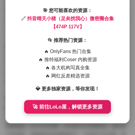
表情也贡献了这种氛围——她很少摆出刻意姿势，更多是
抓拍真实瞬间，比如一个微笑或沉思的侧影，传递出随和
🎯 您可能喜欢的资源：
而自信的气质。117个视频部分更是将这种氛围动态化：短
🔗
抖音晴天小猪（足矣扰我心）微密圈合集
【474P 117V】
片中，博主或是在咖啡馆闲聊，或是在街头漫步，背景音
乐轻柔，节奏舒缓，让观看过程像一场视觉旅行。视频中
📂 推荐热门资源：
的互动元素也很有趣，比如她对着镜头挥手或分享小
🔥 OnlyFans 热门合集
tips，增强了亲切感。这种氛围设计不仅服务于写真内
🔥 推特福利Coser 内购资源
容，还突显了博主个人魅力——作为“晴天小猪”的化
🔥 各大机构写真全集
身，她似乎总能用阳光般的正能量感染观众，让合集整体
🔥 网红反差精选资源
充满生机勃勃的活力。
💎 更多独家资源，等你发现！
博主气质是合集的灵魂所在。昵称“足矣扰我心”本身就
暗示了一种迷人的亲和力，在写真中体现得淋漓尽致。博
🚀 前往LoLo屋，解锁更多资源
主的外表清秀可人，但更重要的是她的内在气质——笑容
温暖真诚，动作自然流畅，没有做作的表演痕迹。通过图
片和视频，我能感受到她那种阳光、乐观的生活态度，就