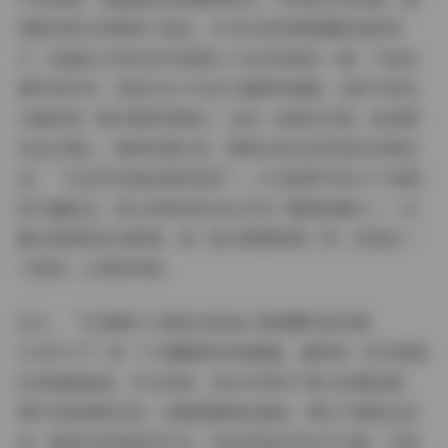
像是邻家女孩般易于接近。作为抖音和微密圈的活跃用
户，她通过分享这些内容展示了自己的真实一面：不追求
奢华或浮夸，而是专注于生活小确幸的捕捉。这种气质在
合集的每一帧中都得到强化，比如一张海边写真，她赤脚
站在沙滩上，海风吹拂长发，那种自由自在的姿态仿佛在
说，“生活本该如此简单美好”。474张图片和117个视频
的丰富组合，更让读者有机会全方位了解她的魅力——从
静态美图到动态影像，每一部分都像拼图一样，拼凑出一
个鲜活、立体的形象。
总之，“抖音晴天小猪足矣扰我心微密圈写真合集
474P117V”是一个宝藏级的视觉盛宴，值得每一位写真爱
好者细细品味。作为读者，我从中获得了极大的满足感：
图片风格清新自然，拍摄氛围轻松愉悦，博主气质阳光亲
和，整体内容纯粹而专注。没有添加任何无关元素，只留