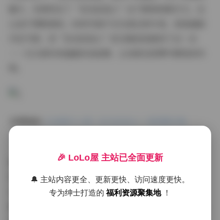
魅力，完美呼应了“足矣扰我心”这个昵称的吸引力。这
让我不禁联想到，好的写真不仅仅是记录外表，更是捕捉
内在气质，而“足矣扰我心”的合集恰恰做到了这一点
——它以质朴的画面诉说故事，让读者在欣赏中感受到共
鸣。
本期链接:
抖音晴天小猪（足矣扰我心）微密圈合集
【474P 117V】
🎉 LoLo屋 主站已全面更新
拍摄氛围是另一个亮点。整个合集的氛围营造得恰到好
处，营造出轻松、舒适的环境感。无论是室内还是外景，
🔔 主站内容更全、更新更快、访问速度更快。
光线运用都非常自然，常用柔和的自然光或暖色调灯光，
专为绅士打造的
福利资源聚集地
！
避免刺眼的强光，这增强了画面的温馨感。博主的姿态和