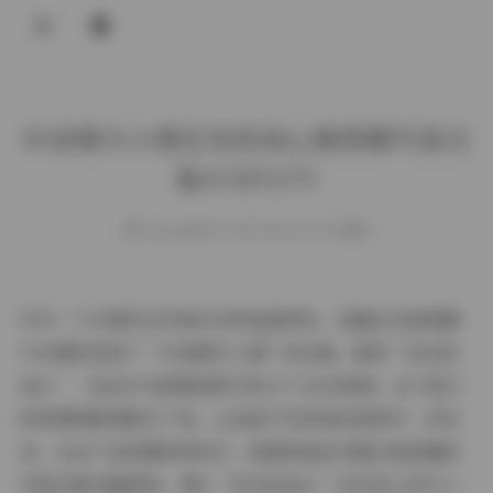
登录
抖音晴天小猪足矣扰我心微密圈写真合
集474P117V
weme
发布于 2025-08-06 153 次阅读
作为一个长期关注写真艺术的普通网友，我最近在微密圈
平台偶然发现了“抖音晴天小猪”的合集，昵称“足矣扰
我心”，包含474张精美图片和117个生动视频。这个庞大
的资源库瞬间吸引了我，让我迫不及待地沉浸其中。老实
说，在这个信息爆炸的时代，能遇到如此完整且高质量的
写真合集实属难得。博主“足矣扰我心”在抖音上早已小