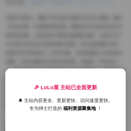
更多内容:
抖音糯美子微密圈合集【4332P 43V 2.1G】
在图片风格上，糯美子的作品以清新自然为主基调，融合
了时尚元素，形成鲜明辨识度。摄影师巧妙地运用自然光
和柔和色调，让每张照片都透出温暖舒适感。比如许多户
外写真采用浅色系背景和简约构图，突出她的甜美气质；
而都市风写真则加入了现代创意，如利用霓虹灯光或复古
滤镜，打造出潮流前卫的视觉效果。风格统一中带变化
——清新类图片多以淡雅色彩和自然表情为主，营造轻松
氛围；时尚类则更注重细节，如服饰搭配和姿势设计，展
🎉 LoLo屋 主站已全面更新
现出她的多变可塑性。这种风格的多样性不仅提升了观赏
性，还让合集整体显得层次丰富，粉丝可以反复品味不同
🔔 主站内容更全、更新更快、访问速度更快。
场景下的美感。
专为绅士打造的
福利资源聚集地
！
拍摄氛围是糯美子写真的另一大亮点，整个合集弥漫着轻
松愉快的基调。日常图片中，她常选择温馨场景如家中阳