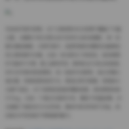
先说说写真内容吧，这个合集里的4332张图片覆盖了丰富
主题，从糯美子的日常生活片段到专业时尚摄影，每一张
都充满故事感。日常写真中，她常穿着休闲服饰在咖啡馆
或公园场景中出镜，比如一张在阳光下的街拍，她身着简
约T恤和牛仔裤，配上甜美笑容，瞬间拉近与观众的距离；
而专业写真则更显精致，如一组室内光影照，她以优雅长
裙出镜，背景是柔和的灯光，营造出梦幻氛围。视频部分
也毫不逊色，43个视频包括她的舞蹈表演、美妆教程和旅
行Vlog，比如一个海边日落的片段，糯美子轻盈起舞，动
态捕捉了她的活力与自然美。整体内容多样却不杂乱，粉
丝能从中发现她不同侧面的魅力。