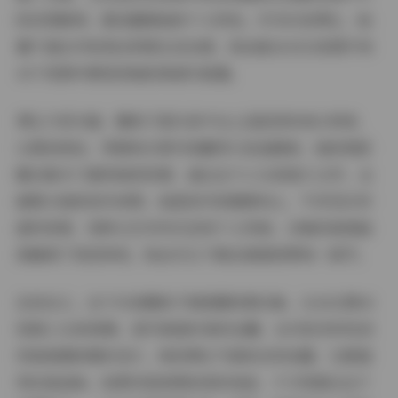
的沉思瞬间，都流露着她的个人特色。作为抖音博主，她
善于通过内容表达积极生活态度，粉丝能从4332张图片和
43个视频中感受到她的真诚与能量。
博主介绍方面，糯美子是抖音平台上活跃的时尚分享者，
以原创美妆、穿搭和日常内容赢得大批追随者。她的微密
圈合集专门提供独家资源，通过这个2.1G的庞大文件，全
面展示她的创作成果。她坚持内容健康向上，不涉及任何
虚构背景，纯粹以艺术形式呈现个人风格。合集的高清画
质确保了视觉享受，粉丝可以下载后细细欣赏每一细节。
总而言之，这个抖音糯美子微密圈资源合集，以4332图43
视频2.1G的规模，是写真爱好者的宝藏。从内容多样性到
风格氛围的精妙设计，再到博主气质的自然流露，它都值
得反复品味。如果你是美图控或时尚迷，千万别错过这个