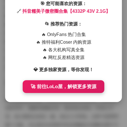
🎯 您可能喜欢的资源：
台或花店，背景音乐（在视频中体现）和她的自然互动让
🔗
抖音糯美子微密圈合集【4332P 43V 2.1G】
氛围更生动活泼；专业写真则偏向浪漫优雅，比如一组夜
景照，她身着礼服在灯海下，眼神温柔，营造出梦幻般的
📂 推荐热门资源：
沉浸感。视频部分尤其强化了氛围体验——舞蹈视频伴随
🔥 OnlyFans 热门合集
轻快节奏，观众仿佛置身现场；旅行Vlog则捕捉了海滩或
🔥 推特福利Coser 内购资源
山林的广阔，加上她的解说声音，带来身临其境的享受。
🔥 各大机构写真全集
🔥 网红反差精选资源
这种氛围设计不刻意做作，而是源于糯美子的真实状态，
让写真不只是视觉冲击，更是情感共鸣。
💎 更多独家资源，等你发现！
谈到博主气质，糯美子无疑以甜美亲和为核心魅力。昵称
🚀 前往LoLo屋，解锁更多资源
“糯美子”就暗示了这种形象——写真中，她常以温柔微
笑和优雅姿态出镜，传递出自信而亲切的感觉。比如在自
拍系列中，她眼神清澈自然，肢体语言放松；时尚大片
里，她又展现出知性一面，姿态大方得体。这种气质贯穿
整个合集，无论是动态视频中的活泼跳跃还是静态图片中