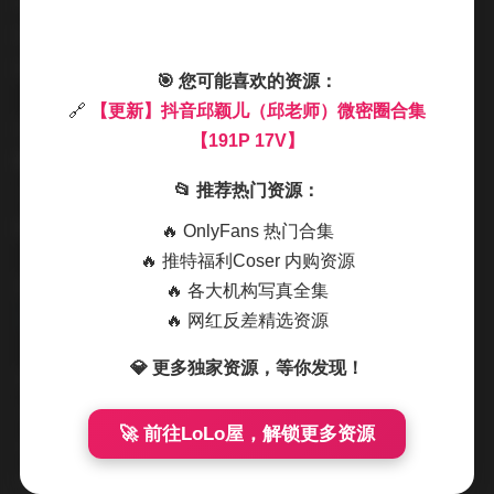
品，搭配她标志性的温柔发型，完美诠释了现代都市女性
的优雅气质。部分场景选择在图书馆或咖啡厅拍摄，与她
的博主身份形成巧妙呼应。
🎯 您可能喜欢的资源：
🔗
【更新】抖音邱颖儿（邱老师）微密圈合集
这组写真的光线运用尤为出色。室内拍摄多采用柔和的散
【191P 17V】
射光，营造温暖氛围；户外场景则巧妙利用自然光线，在
📂 推荐热门资源：
人物轮廓上勾勒出细腻的光影层次。后期调色偏向低饱和
的莫兰迪色系，整体视觉效果舒适耐看。
🔥 OnlyFans 热门合集
🔥 推特福利Coser 内购资源
完整版图集:
【更新】抖音邱颖儿（邱老师）微密圈合集
🔥 各大机构写真全集
【191P 17V】
🔥 网红反差精选资源
💎 更多独家资源，等你发现！
从服装搭配到场景选择，都能看出邱颖儿对这次拍摄的用
心。191张图片涵盖了多种风格：有休闲日常的卫衣造型，
🚀 前往LoLo屋，解锁更多资源
也有稍显正式的职场装扮；有充满生活气息的家居场景，
也有文艺范十足的城市街拍。17段视频则生动记录了不同