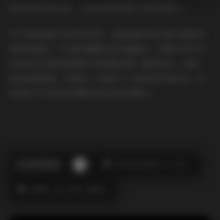
造型间的转换过程，让粉丝能看到更立体的邱颖儿。
对于喜欢邱颖儿的粉丝来说，这组高清写真合集无疑是份
难得的福利。不仅能收藏博主的多面魅力，更能从中学习
到自然系写真的拍摄技巧和穿搭灵感。整体而言，这是一
组完成度极高、风格统一且极具个人特色的写真作品，完
美呈现了抖音邱老师镜头前后的多样魅力。
此作者没有提供个人介绍。
微密圈
抖音
极品
高颜值