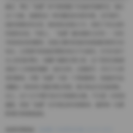
最后，博主“岛遇”的气质是整个作品的灵魂所在。通过
这个合集，她展现出一种优雅而亲切的形象。在写真中，
她的表情自然从容，肢体语言轻松大方，体现了对生活的
热爱和自信。气质上，“岛遇”偏向清新文艺风——没有
夸张的妆容或服饰，而是以简约的装扮和真诚的微笑打动
观众，让雪景中的她显得既时尚又不失真实。作为抖音平
台上的活跃博主，她善于捕捉日常之美，这个雪顶合集便
是她个人风格的缩影：追求自然、注重细节，并乐于分享
美好瞬间。尽管“岛遇”只是一个网络昵称，但她的作品
透露出一种亲和力强的博主特质，吸引粉丝们反复回味。
总之，这个227P图片和25V视频的合集，不仅是一次视觉
盛宴，更是“岛遇”艺术表达的完美载体，值得每一位摄
影爱好者细细品味。
高清资源链接:
【岛遇】抖音雪顶合集【227P 25V】