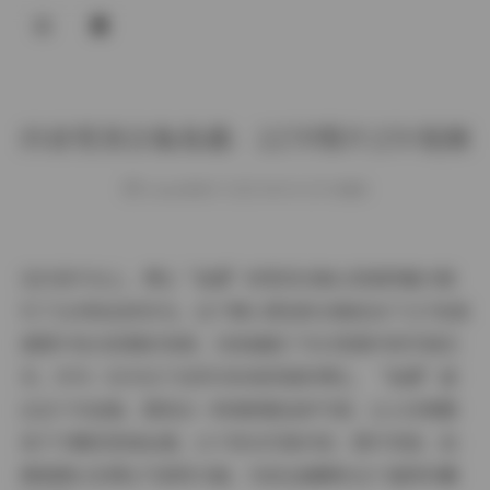
登录
抖音雪顶合集岛遇：227P图片25V视频
weme
发布于 2025-08-04 129 次阅读
在抖音平台上，博主“岛遇”的雪顶合集以其独特魅力吸
引了众多粉丝的目光。这个精心策划的合集包含了227张高
清图片和25段精彩视频，完美捕捉了冬日雪景中的写真艺
术。作为一位专注于自然与时尚风格的博主，“岛遇”通
过这个作品集，展现出一种清新脱俗的气质，让人仿佛置
身于宁静的雪域仙境。以下将从写真内容、图片风格、拍
摄氛围以及博主气质等方面，为您全面解析这个值得珍藏