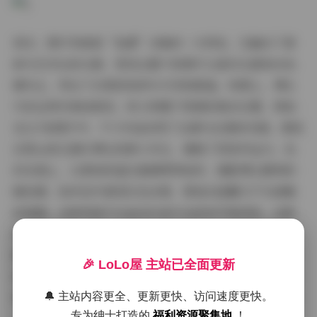
其次，图片风格是“岛遇”合集的一大特色，它融合了清
新与艺术化的元素。雪顶主题下的图片以高对比度和冷色
调为主，突出了白雪的纯净与天空的蔚蓝。构图上，博主
巧妙运用对角线规则，将人物置于雪景的焦点位置，例如
在227张图片中，不少作品采用了远景与近景的切换，展现
出雪山的辽阔与博主的渺小对比，增强了视觉冲击力。色
彩处理上，以柔和的蓝白基调贯穿始终，搭配博主服饰的
暖色调，如米色外套或红色点缀，营造出温馨又不失高雅
的氛围。这种风格不仅适合抖音平台的快节奏浏览，还彰
显了博主的审美品味——偏向简约自然的时尚风，避免过
度修饰，让每张图片都显得真实而富有情感。视频部分延
🎉 LoLo屋 主站已全面更新
续了这一风格，通过慢动作和特写镜头，强化了雪花的晶
莹剔透和博主的灵动气质，使得整个合集在视觉上连贯统
🔔 主站内容更全、更新更快、访问速度更快。
专为绅士打造的
福利资源聚集地
！