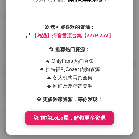
一。
拍摄氛围在“岛遇”的雪顶合集中扮演了关键角色，它塑
造了沉浸式的观看体验。场景选择上，博主偏爱开阔的雪
🎯 您可能喜欢的资源：
地环境，如山顶或森林边缘，背景中常能看到连绵的雪山
🔗
【岛遇】抖音雪顶合集【227P 25V】
和稀疏的松树，营造出孤寂而梦幻的冬日氛围。光线处理
📂 推荐热门资源：
尤为出色，清晨或黄昏的柔和阳光洒在雪地上，形成柔和
🔥 OnlyFans 热门合集
的光影，为图片和视频增添了温暖感。在227张图片中，氛
🔥 推特福利Coser 内购资源
围感强烈的作品占多数——例如，雪花飘落时的朦胧效
🔥 各大机构写真全集
果，或博主在雪中微笑的瞬间，都传递出一种宁静的幸福
🔥 网红反差精选资源
感。视频则更注重动态氛围，25个短片中，有雪地行走的
💎 更多独家资源，等你发现！
沙沙声效和轻音乐背景，让观众仿佛亲临其境。整体上，
拍摄氛围强调了“雪顶”的浪漫主题，结合博主的个人气
🚀 前往LoLo屋，解锁更多资源
质，营造出逃离都市喧嚣的治愈感，这正是合集吸引人的
核心所在。