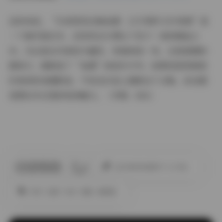
总的来说，“抖音雪顶合集岛遇：227P图片25V视频”是
一个集写真艺术、自然风光与博主个性于一体的精品之
作。无论是从内容的丰富性、风格的统一性，还是氛围的
感染力，都彰显了“岛遇”的创作才华。如果您是雪景爱
好者或时尚摄影迷，不妨在抖音上搜索这个合集，亲自感
受那份冬日里的纯净魅力。（字数：856）
此作者没有提供个人介绍。
丝袜
岛遇
抖音
美腿
高颜值