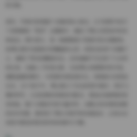
的合集。
首先，写真内容是整个合集的核心亮点。227张图片和25
个视频围绕“雪顶”主题展开，描绘了博主在雪地中的各
种姿态。图片部分，每一帧都聚焦于雪景中的日常瞬间，
如博主漫步在皑皑白雪覆盖的山顶，或是在松树下优雅伫
立，捕捉了雪花的飘落动态。这些画面不仅记录了大自然
的壮美，还融入了时尚元素，比如博主身着简约的冬装，
搭配温暖的围巾，与雪景形成和谐对比。视频部分则更加
生动，25个短片中，博主展示了动态的雪中漫步、雪花飞
舞的特写，以及轻柔的背景音乐配合，营造出电影般的视
觉体验。整个合集的内容丰富多样，从静止的肖像到流畅
的动作场景，都体现了博主对细节的执着追求，让观众在
浏览中感受到雪顶世界的纯粹与宁静。