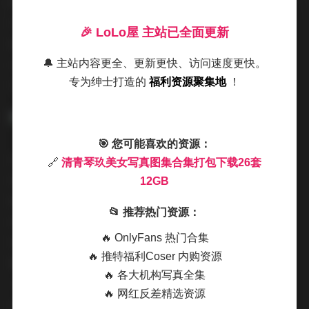
的诗意。而在“运动活力”套图里，风格转向动感十足，
快速捕捉她奔跑跳跃的瞬间，镜头运用广角视角增强空间
🎉 LoLo屋 主站已全面更新
感，令整体画面充满活力与张力。这种多元化的风格变
化，正是这套合集吸引众多下载者的关键——它能满足从
🔔 主站内容更全、更新更快、访问速度更快。
专为绅士打造的
福利资源聚集地
！
休闲欣赏到专业收藏的多种需求。
🎯 您可能喜欢的资源：
拍摄氛围的营造是清青琴玖写真的另一大亮点，每一套图
🔗
清青琴玖美女写真图集合集打包下载26套
集都注重情境的真实与沉浸感。摄影师通过场景选择和光
12GB
影控制，打造出轻松愉悦的基调。户外拍摄常选在清晨或
📂 推荐热门资源：
黄昏，柔和阳光洒落，避免刺眼强光，让画面自带温暖滤
🔥 OnlyFans 热门合集
镜；室内场景则多利用自然窗光或柔光灯，强调私密而温
🔥 推特福利Coser 内购资源
馨的氛围。例如，“咖啡时光”套图在复古咖啡馆取景，
🔥 各大机构写真全集
木质桌椅和袅袅热气环绕，她轻抿咖啡的动作自然流露惬
🔥 网红反差精选资源
意感，仿佛邀请观众共度悠闲午后。氛围设计还结合了季