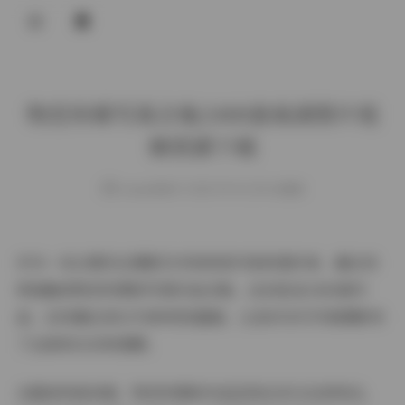
登录
物恋传媒写真合集2400套高清图片视
频资源下载
weme
发布于 2025-09-02 154 次阅读
作为一名长期关注摄影艺术和视觉内容的爱好者，最近有
幸接触到物恋传媒的写真作品合集，这份包含2400套作
品、总容量达到12TB的视觉盛宴，让我对当代写真摄影有
了全新的认识和理解。
从整体风格来看，物恋传媒的作品呈现出多元化的特点。