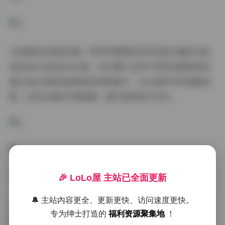
从拍摄技法角度来看，物恋传媒团队显然具备丰富的实战
经验和扎实的技术功底。他们善于运用不同的拍摄角度和
镜头语言来展现被摄者的独特魅力，无论是特写的细腻质
感，还是全景的环境氛围，都处理得游刃有余。
下载地址:
物恋传媒写真图片视频合集2400套 12TB
🎉 LoLo屋 主站已全面更新
🔔 主站内容更全、更新更快、访问速度更快。
在内容呈现方面，这2400套写真涵盖了人物肖像、时尚造
专为绅士打造的
福利资源聚集地
！
型、生活纪实等多个领域。每一套作品都有其独特的主题