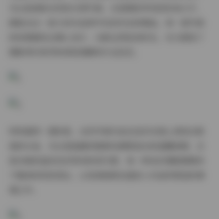
无论是清新自然的日常写真，还是精致考究的时尚大片，
都能在这一庞大的作品库中找到对应的精品。每一套写真
的构图都经过精心设计，光影运用恰到好处，充分展现了
摄影师对美学的深刻理解和专业技艺。
特别值得一提的是，这些写真作品在色彩处理上表现出极
高的水准。无论是温暖的橙黄色调营造出的温馨氛围，还
是冷峻的蓝灰色系带来的现代感，每一种色彩搭配都服务
于整体的视觉表达，让观者能够迅速进入作品所营造的情
境之中。