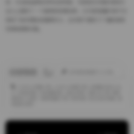
容、专业的品质和多样化的风格，为视觉艺术爱好者和专
业人士提供了一个难得的资源宝库。12TB的海量内容不仅
体现了创作团队的雄厚实力，也为用户提供了广阔的使用
空间和想象可能。
此作者没有提供个人介绍。
COSPLAY图集下载
COSPLAY套图下载
JK制服白丝袜小仙
女
丝袜的诱惑
丝袜美腿诱惑
古韵古风图
合集打包下载
唯美
清新美少女图片
套图完整版下载
物恋传媒
美女私密写真集
超
短裙美女图片