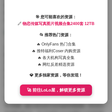
和表达方式，既有商业化的精致制作，也不乏艺术性的探
索尝试。这种多样性不仅满足了不同受众的审美需求，也
🎯 您可能喜欢的资源：
体现了创作团队在风格把控上的灵活性和创新能力。
🔗
物恋传媒写真图片视频合集2400套 12TB
📂 推荐热门资源：
🔥 OnlyFans 热门合集
从技术规格来说，12TB的存储空间意味着这些写真和视频
🔥 推特福利Coser 内购资源
素材都保持着极高的分辨率和画质标准。无论是用于专业
🔥 各大机构写真全集
设计项目，还是个人收藏欣赏，这样的品质都能够提供出
🔥 网红反差精选资源
色的视觉体验。高清的画质确保了每一个细节都能够得到
💎 更多独家资源，等你发现！
完美呈现，从服装的纹理到表情的微妙变化，都清晰可
见。
🚀 前往LoLo屋，解锁更多资源
对于摄影爱好者而言，这样的作品合集无疑是一个宝贵的
学习资源。通过分析这些专业作品的构图思路、用光技巧