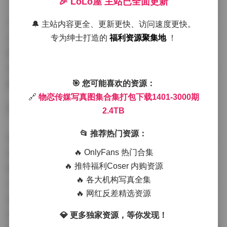
🎉 LoLo屋 主站已全面更新
了2500期后，实验性元素增多，如黑白光影对比或微距特
写，展现出品牌的创新精神。这种风格演变让人感受到物
🔔 主站内容更全、更新更快、访问速度更快。
恋传媒的成长轨迹——从初期的稳健到后期的突破。下载
专为绅士打造的
福利资源聚集地
！
整个图集，2.4TB的体积确保了高清画质，每一张图片都
清晰锐利，放大后细节依旧分明，这让我作为读者大呼过
瘾。
🎯 您可能喜欢的资源：
🔗
物恋传媒写真图集合集打包下载1401-3000期
2.4TB
📂 推荐热门资源：
拍摄氛围是物恋传媒的另一大亮点。整个图集洋溢着浪漫
而放松的气息，场景设置总能触动情感共鸣。例如，在公
🔥 OnlyFans 热门合集
🔥 推特福利Coser 内购资源
园或咖啡馆的拍摄中，氛围轻松愉快，模特与环境的互动
🔥 各大机构写真全集
自然流畅，仿佛在讲述一个无声的故事。灯光运用尤为精
🔥 网红反差精选资源
湛：在黄昏时分的光影下，人物轮廓被勾勒得唯美动人；
而在室内，暖色调的打光营造出亲密感，让观众仿佛置身
💎 更多独家资源，等你发现！