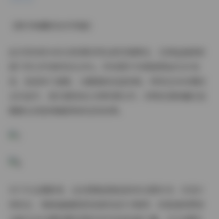
【数字典藏的技术突破】
此次发布的440GB资源采用全新压缩算法，在保证画质前
提下将文件体积优化30%。所有图片均保留原始EXIF信
息，包括快门速度、光圈值和色温参数。特别在3000期纪
念作品中，首次提供8K分辨率源文件，织物纹理和瞳孔虹
膜都达到显微镜级别的呈现效果。
对于专业摄影师，这份图集是绝佳的布光教科书；对设计
师而言，每帧画面都是现成的色彩方案库；而普通观赏者