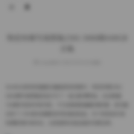
登录
物恋传媒写真图集2301-3000期440GB
合集
weme
发布于 2025-09-05 134 次阅读
当440GB的视觉盛宴在硬盘里徐徐展开，物恋传媒2301-
3000期写真图集犹如打开了一座光影博物馆。这份跨越
700期内容的珍贵存档，不仅承载着海量影像资源，更完整
记录了三年来时尚摄影美学的演进轨迹。对于视觉创作者
和摄影爱好者而言，这是值得反复品鉴的灵感宝库。