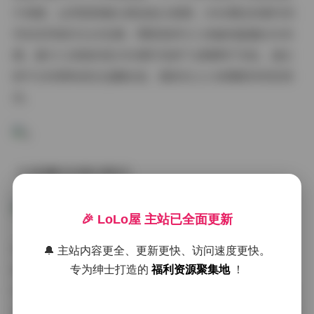
片质感，运用柔焦镜头营造复古氛围；2900期后的都市系
列则采用高对比冷色调，钢筋森林与人体曲线碰撞出未来
感。最令人惊艳的是2950期开启的"元素解构"实验，通过
碎片化构图和液态金属妆造，重新定义人体摄影的视觉语
法。
【光影魔术的幕后解码】
🎉 LoLo屋 主站已全面更新
在2963期的拍摄日志中可见，团队独创"三层渐变布光
🔔 主站内容更全、更新更快、访问速度更快。
法"：主光源采用2000W电影灯制造轮廓光，辅以双色温
专为绅士打造的
福利资源聚集地
！
LED阵列调节肤质通透度，最后用迷你束光筒雕刻局部高
光。这种精密的光影操控技术，在2988期的水晶主题拍摄