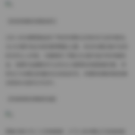
【视觉档案的深度剖析】
2301-3000期图集延续了物恋传媒标志性的多元创作路线。
从2315期开始出现的赛博霓虹主题，到2850期后集中呈现
的自然主义风格，完整展现了团队在光影实验中的突破轨
迹。每期作品都配有专业布光示意图和场景搭建花絮，特
别在2700期后新增的动态抓拍系列，将模特的瞬间微表情
定格成永恒的艺术切片。
【风格矩阵的精密构建】
图集内部分为三大风格维度：2775-2899期主打低饱和胶