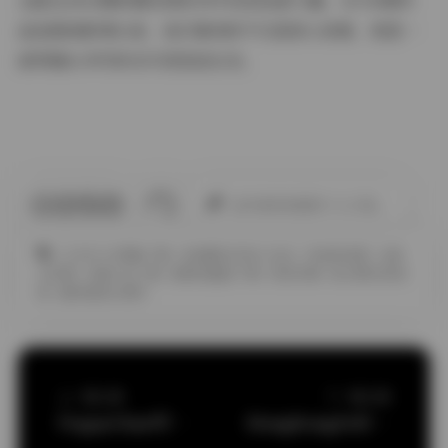
也能在2833期的樱花雨系列中找到治愈力量。当700期作
品连缀成影像长卷，我们看到的不仅是美人美景，更是一
部用镜头书写的当代视觉进化史。
此作者没有提供个人介绍。
COSPLAY图集下载
JK制服白丝袜小仙女
丝袜的诱惑
古韵
古风图
合集打包下载
套图完整版下载
物恋传媒
美女黑丝袜诱
惑
超短裙美女图片
上一篇文章
下一篇文章
PoppaChan写真合集62套（33GB）
HongKongDoll玩偶姐姐4K高清写真合集典藏版资源下载