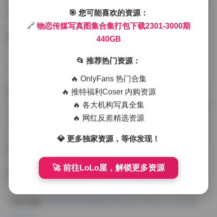
中达到巅峰，模特肌肤在多重折射下呈现琉璃质感。
🎯 您可能喜欢的资源：
🔗
物恋传媒写真图集合集打包下载2301-3000期
440GB
📂 推荐热门资源：
【模特气质的精准捕捉】
🔥 OnlyFans 热门合集
图集特别标注了每位模特的风格适配指数。例如常驻模特
🔥 推特福利Coser 内购资源
Luna在2420-2550期展现的暗黑哥特气质，与其在2788期
🔥 各大机构写真全集
🔥 网红反差精选资源
演绎的波西米亚风情形成戏剧性反差。新生代模特Yoki从
2875期开始崭露头角，她特有的东方清冷感在2922期的竹
💎 更多独家资源，等你发现！
海主题中与环境产生诗意共鸣。
🚀 前往LoLo屋，解锁更多资源
内容详情:
物恋传媒写真图集合集打包下载2301-3000期
440GB