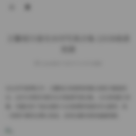
登录
王馨瑶55套无水印写真合集 22GB高清
资源
weme
发布于 2025-07-16 149 次阅读
在众多写真博主中，王馨瑶以其独特的镜头表现力脱颖而
出。这次分享的55套无水印高清写真合集，22GB的超大容
量，完整记录了她从清新少女到轻熟风格的多元演绎。每
一张照片都经过精心挑选，呈现出最完美的画面质感。