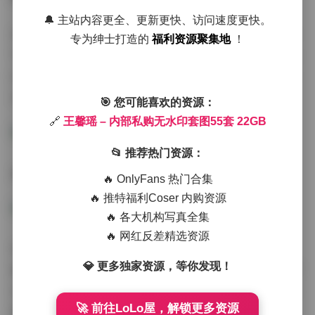
🔔 主站内容更全、更新更快、访问速度更快。
从拍摄氛围来看，这套合集涵盖了多种风格。有充满生活
专为绅士打造的
福利资源聚集地
！
气息的居家场景，也有极具艺术感的棚拍作品。其中几组
以纯色背景为主的极简风格写真尤其惊艳，通过简单的布
光就完美勾勒出她的五官轮廓，展现出高级的时尚质感。
🎯 您可能喜欢的资源：
🔗
王馨瑶 – 内部私购无水印套图55套 22GB
📂 推荐热门资源：
高清图册:
王馨瑶 – 内部私购无水印套图55套 22GB
🔥 OnlyFans 热门合集
🔥 推特福利Coser 内购资源
🔥 各大机构写真全集
🔥 网红反差精选资源
对于摄影爱好者来说，这套无水印写真不仅是视觉享受，
💎 更多独家资源，等你发现！
更是学习人像摄影的绝佳素材。22GB的容量意味着包含了
丰富的拍摄角度、光线运用和构图示范。王馨瑶多变的造
🚀 前往LoLo屋，解锁更多资源
型也为观察不同妆容在不同光线下的表现提供了参考案