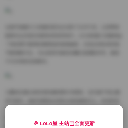
这套写真最令人惊喜的是完全去除了水印干扰，让欣赏者
能够完全沉浸在纯粹的视觉享受中。22GB的超大容量保证
了每张图片都保持着原始的高清画质，从发丝到妆容的细
节都清晰可见。无论是用作壁纸收藏还是摄影参考，都是
不可多得的优质素材。
王馨瑶在镜头前的表现堪称教科书级别。在55套不同主题
的写真中，她时而展现出邻家女孩的甜美可人，时而转变
为都市女性的优雅知性。特别是几组户外写真，将自然光
线运用得恰到好处，阳光透过树叶在她脸上投下的斑驳光
🎉 LoLo屋 主站已全面更新
影，为画面增添了生动的层次感。