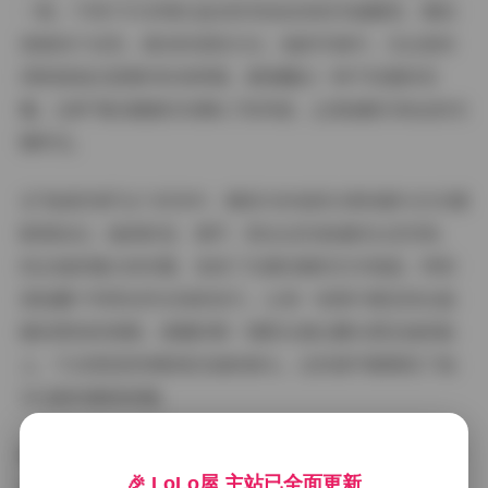
一帜。不同于许多网红追求的夸张妆容和华丽服饰，琳铛
更倾向于自然、真实的表现方式。她的写真中，无论是休
闲家居装还是简约时尚穿搭，都透露出一种不经意的优
雅。这种"看似随意实则精心"的风格，正是她吸引粉丝的关
键所在。
在"秘语空间"这个系列中，琳铛巧妙地将日常场景与艺术摄
影相结合。她的卧室、客厅、阳台这些普通的生活空间，
经过她的镜头和布置，变成了充满诗意的艺术角落。特别
是她善于利用自然光线的技巧，让每一张照片都呈现出温
暖而柔和的质感。清晨的第一缕阳光透过窗帘洒在她的脸
上，午后斑驳的树影落在她的肩头，这些细节都展现了她
对光影的敏锐把握。
琳铛的气质也是她写真的一大亮点。她不像许多博主那样
🎉 LoLo屋 主站已全面更新