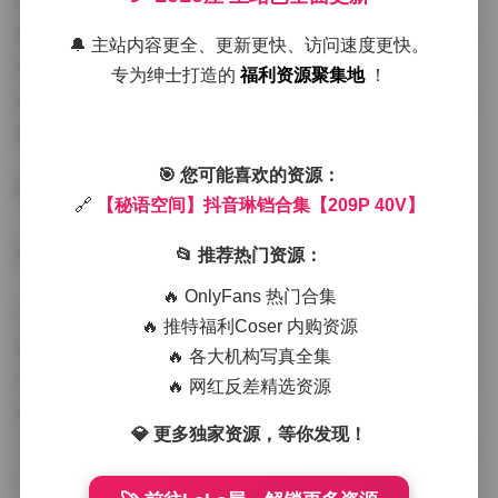
刻意摆出各种姿势，而是以自然放松的状态出现在镜头
前。有时是低头沉思的侧影，有时是望向窗外的背影，有
🔔 主站内容更全、更新更快、访问速度更快。
时是微笑着阅读的瞬间。这些真实而富有情感的表达，让
专为绅士打造的
福利资源聚集地
！
她的作品不仅仅是静态的图片，更像是讲述一个个无声故
事的电影片段。
🎯 您可能喜欢的资源：
🔗
【秘语空间】抖音琳铛合集【209P 40V】
领取图集:
【秘语空间】抖音琳铛合集【209P 40V】
📂 推荐热门资源：
🔥 OnlyFans 热门合集
40个视频作品则更进一步展现了琳铛的多才多艺。从简单
🔥 推特福利Coser 内购资源
的日常Vlog到精心编排的舞蹈片段，从美食制作到穿搭分
🔥 各大机构写真全集
享，她用动态的方式拉近了与粉丝的距离。特别值得一提
🔥 网红反差精选资源
的是，她的视频节奏把握得恰到好处，既不会显得拖沓，
💎 更多独家资源，等你发现！
也不会太过仓促，让观众能够轻松地沉浸在她营造的氛围
中。