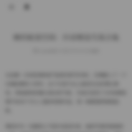
登录
琳铛秘语空间：抖音精选写真合集
weme
发布于 2025-09-03 133 次阅读
当我第一次浏览琳铛的"秘语空间"系列时，仿佛踏入了一个
充满故事的小世界。这个抖音平台上备受关注的博主琳
铛，用她独特的镜头语言和气质，为我们呈现了209张精美
图片和40个引人入胜的视频作品，每一帧都值得细细品
味。
琳铛作为一位颇具人气的抖音创作者，她的写真风格独树