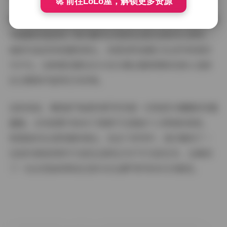
🚀 前往LoLo屋，解锁更多资源
琳铛的"秘语空间"之所以能引起广泛共鸣，很大程度上是因
为她真实地呈现了现代都市女性的生活状态和内心世界。
她的作品没有刻意的美化，而是坦然地展示生活中的美好
与平凡。这种真实感在当今充斥着过度修图和完美人设的
社交媒体中显得尤为珍贵。
总的来说，琳铛的"秘语空间"系列是一次视觉与情感的双重
盛宴。209张图片和40个视频不仅是她个人审美的体现，
更是她对生活热爱的表达。在这个系列中，我们看到了一
位创作者如何将平凡的生活转化为不平凡的艺术，也看到
了一位女性如何用自己的方式诠释"美"的多元可能性。