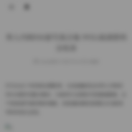
登录
秀人内购910套写真合集 995G高清原档
全收录
weme
发布于 2025-09-14 155 次阅读
作为从业十年的商业摄影师，当我接触到这份秀人内购系
列910套的完整合集时，仍被其专业级的内容储备震撼。这
不是普通写真的简单堆砌，而是凝结着视觉团队对光影美
学的系统化呈现。