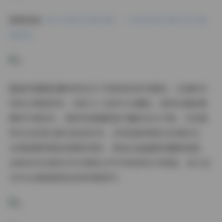
原图获取:
秀人内购910套合集！一次性收录全模 995G海
量原档
整套资源最显著的特色在于风格体系的完整性。从清新自
然的日常居家风、到张力十足的专业棚拍，再到充满叙事
感的外景创作，每种风格都配备专属的布光方案。尤其值
得关注的是光影实验室系列，采用电影级柔光处理技术，
在保留模特肌肤质感的同时，营造出油画般的朦胧美感。
这种技术处理在995G原档文件中体现得尤为明显，放大至
200%仍能看清发丝的折射细节。