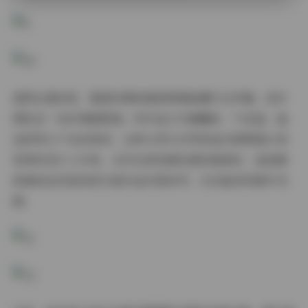
值得注意的是，整套资源的编排逻辑暗藏专业考量。创作
团队按「色彩情绪图谱」将作品分为晨曦粉、午夜蓝、鎏
金棕等12个色系板块，这种分类方式特别适合需要建立视
觉库的设计工作者。当你在深夜调色遇到瓶颈时，直接调
取琥珀色系板块的53套作品对照参考，往往能获得意外灵
感。