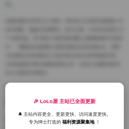
拍摄场景的多样性令人惊叹。资料显示910套作品跨越七年
创作周期，涵盖日系榻榻米、欧式古堡、未来科技馆等278
个实景场地。其中第307套的雨夜霓虹主题堪称教科书级范
本——潮湿的街道倒影与便利店暖光形成冷暖对比，模特
手持透明伞的构图将东方美学留白技法运用得淋漓尽致。
这类高难度环境光拍摄的原档文件，正是专业摄影师研究
布光方案的珍贵素材。
🎉 LoLo屋 主站已全面更新
🔔 主站内容更全、更新更快、访问速度更快。
模特表现力的层次感也值得深度剖析。合集清晰展现了每
专为绅士打造的
福利资源聚集地
！
位模特从青涩到成熟的成长轨迹，比如编号MXT系列完整