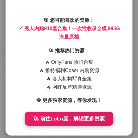
收录了某位模特从校园风到轻熟系的72套转型作品。观察
其肢体语言的变化特别有趣：初期多用双手交叉的防御性
🎯 您可能喜欢的资源：
姿势，后期则发展出托腮凝视、侧身回眸等更具镜头张力
🔗
秀人内购910套合集！一次性收录全模 995G
的高级动作，这种蜕变过程对新人模特极具参考价值。
海量原档
📂 推荐热门资源：
🔥 OnlyFans 热门合集
🔥 推特福利Coser 内购资源
🔥 各大机构写真全集
对于摄影从业者而言，995G原档的实用价值远超普通成
🔥 网红反差精选资源
片。以第810套的泳池派对主题为例，原始RAW文件完整
💎 更多独家资源，等你发现！
保留了水面反光的动态范围数据，这对研究高光比环境下
的曝光控制至关重要。而时尚博主则会发现，这些高清素
🚀 前往LoLo屋，解锁更多资源
材能分解出当季流行色的搭配公式，比如珊瑚橘与雾霾蓝
的撞色方案在多个系列中反复出现。