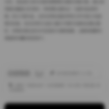
当然，如此庞大的910套资源需要合理的存储方案。建议使
用固态硬盘分区保存，特别要注意标注「光影实验室特
辑」的217套作品，这些采用8K超采样的文件对显示设备
要求较高。但当你用专业显示器打开第559套的丝绸主题
时，织物纹理在逆光中呈现的半透明质感，会瞬间理解何
谓值得珍藏的视觉资产。
此作者没有提供个人介绍。
全模特
气质美女妹子
白丝诱惑图片
秀人内购
终极合集
黑
丝诱惑图片