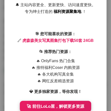
VSCO的A6滤镜强化胶片质感，最终成片呈现出奶油质地
🔔 主站内容更全、更新更快、访问速度更快。
的空气感。
专为绅士打造的
福利资源聚集地
！
最令人惊艳的是占15%的**赛博霓虹主题**，全套装备重
达23公斤的LED灯阵在棚内搭建出未来都市。有组机械姬
🎯 您可能喜欢的资源：
造型的照片，通过在模特皮肤涂抹特制反光乳霜，配合青
🔗
虎森森美女写真图集打包下载50套 24GB
橙色调的霓虹灯管，在长曝光下呈现出液态金属的流动
感。这类成片建议用4K显示器观赏，才能看清瞳孔里折射
📂 推荐热门资源：
的灯光矩阵。
🔥 OnlyFans 热门合集
🔥 推特福利Coser 内购资源
🔥 各大机构写真全集
🔥 网红反差精选资源
从文件信息可以看到，所有作品均使用PhaseOne XF机身
拍摄，原始分辨率达到1.5亿像素。24GB容量中包含72组
💎 更多独家资源，等你发现！
不同场景的修图工程文件，这对摄影学习者极具参考价
🚀 前往LoLo屋，解锁更多资源
值。特别是夜景人像的PSD分层文件，清晰展示了从RAW