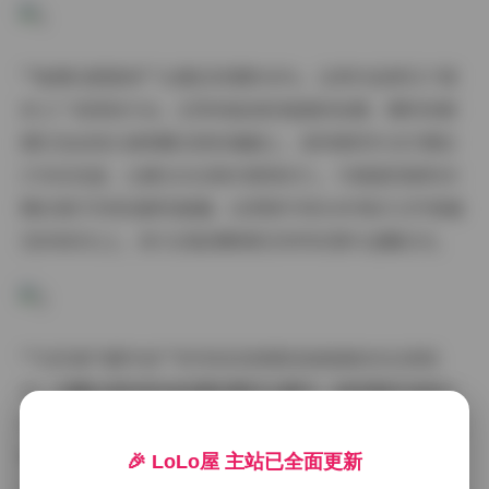
**暗调光影剧场**占据总资源的40%，这类作品常见于废
弃工厂或深夜天台。记得有组地铁隧道的拍摄，模特身着
酒红色丝绒长裙倚靠在斑驳墙面上，我特意将补光灯调至
2700K色温，让暖光从右侧45度角切入，与隧道顶部的冷
调应急灯形成戏剧性碰撞。这类照片的RAW格式文件普遍
在80MB以上，放大后能清晰看见布料纹理与金属反光。
**日系氧气感外拍**系列则完美展现虎森森的动态表现
力。在镰仓高校前站拍摄的樱花主题中，她穿着改良版水
手服在电车轨道间奔跑，我采用每秒12张的高速连拍捕捉
发丝飞扬的瞬间。这类作品后期特意保留少许噪点，用
🎉 LoLo屋 主站已全面更新