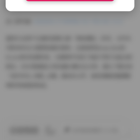
底片到成片的17道调色工序。
进入原页面:
虎森森美女写真图集打包下载50套 24GB
值得专业用户注意的是第32套「雨夜霓虹」系列，文件夹
内附有布光示意图和器材清单。这套使用Broncolor的
Scoro移动电源系统，在暴雨中完成了8组不同灯光组合的
测试，EXIF数据显示单张最长曝光达13秒。建议下载后按
「创作年份_场景_主题」重命名文件，能更清晰把握摄影
师的风格演进轨迹。
此作者没有提供个人介绍。