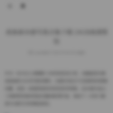
登录
虎森森50套写真合集下载 24GB高清图
包
weme
发布于 2025-09-08 135 次阅读
作为一名专注人像摄影七年的视觉设计师，当硬盘里存满
虎森森的24GB写真资源时，我意识到这不仅是简单的图集
收藏，更是一部值得剖析的视觉美学档案。这50套作品以
三种鲜明风格构筑起完整的影像宇宙，每按下一次快门都
是对光影艺术的精准把控。