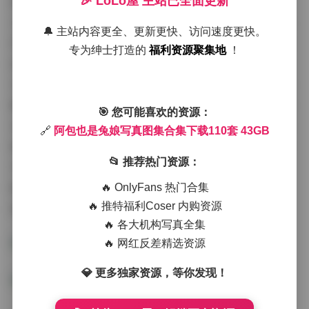
张照片都像一幅画。这种风格偏向日系写真，但又不失个
🎉 LoLo屋 主站已全面更新
人特色：阿包的表情总是带着纯真的笑容，眼神清澈，动
🔔 主站内容更全、更新更快、访问速度更快。
作轻盈，仿佛一只真实的兔娘跃然纸上。我尤其欣赏那些
专为绅士打造的
福利资源聚集地
！
近景特写，镜头聚焦在她的面部细节，兔耳朵装饰与发丝
交织，透出几分俏皮。整个拍摄氛围轻松愉快，没有刻意
摆拍的僵硬感，反而像记录下日常的可爱瞬间。环境设置
🎯 您可能喜欢的资源：
也多样化：从绿意盎然的公园到简约的摄影棚，背景元素
🔗
阿包也是兔娘写真图集合集下载110套 43GB
如花草或玩偶，都服务于主题，营造出沉浸式的体验。作
📂 推荐热门资源：
为读者，我能感受到摄影师（可能是阿包自己或合作团
队）的用心——通过光影和构图，突出了兔娘的灵动气
🔥 OnlyFans 热门合集
🔥 推特福利Coser 内购资源
质，让人忍不住想多看几遍。
🔥 各大机构写真全集
🔥 网红反差精选资源
💎 更多独家资源，等你发现！