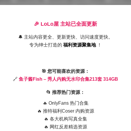
化了写真的人文气息，让每张图都像一幅画作，讲述着独特的故
冷艳表情相映成趣，创造出神秘而诱人的效果；而在自然光下的
🎉 LoLo屋 主站已全面更新
适观感。这种一致的高品质输出，得益于专业后期处理，确保31
🔔 主站内容更全、更新更快、访问速度更快。
专为绅士打造的
福利资源聚集地
！
🎯 您可能喜欢的资源：
🔗
鱼子酱Fish – 秀人内购无水印合集213套 314GB
作品的另一大魅力点，整个合集营造出多样化的环境情绪。室内场
柔，背景音乐仿佛在耳边响起，让观众沉浸其中；户外部分则充
📂 推荐热门资源：
嚣交织，带来动态张力。氛围设计注重情感共鸣：轻松时刻的笑
🔥 OnlyFans 热门合集
考。这种氛围把控，使213套写真不单是视觉盛宴，更是情感之旅
🔥 推特福利Coser 内购资源
个拍摄过程强调真实与自然，避免过度修饰，让模特气质得以原
🔥 各大机构写真全集
🔥 网红反差精选资源