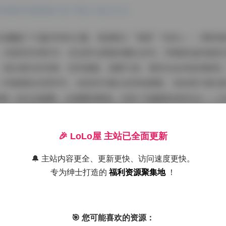
学微密写真图集打包下载117套 66GB
套作品覆盖了丰富多样的主题。每套都以“微密”为核心——那种
，有居家休闲系列：我在阳光洒落的窗边读书，穿着舒适的棉质
、海边漫步的场景，轻风拂面，裙摆飞扬，展现自由奔放的瞬间
一杯咖啡的沉思特写，或是背对镜头的神秘剪影，每张照片都讲
就像一本生活画册，从清晨到黄昏，记录了我最真实的状态——1
🎉 LoLo屋 主站已全面更新
🔔 主站内容更全、更新更快、访问速度更快。
专为绅士打造的
福利资源聚集地
！
密写真”的独特氛围。拍摄时，我们刻意避免过度修饰，采用自
。比如，室内场景多用暖黄色调，光影交错下，肌肤质感细腻真
🎯 您可能喜欢的资源：
术感。这种风格不是夸张的性感，而是含蓄的优雅——微妙的肢