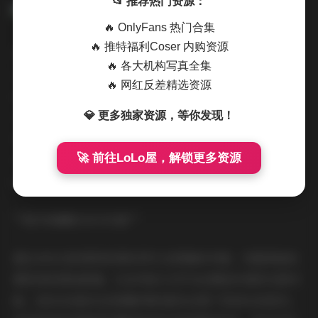
📂 推荐热门资源：
🔥 OnlyFans 热门合集
🔥 推特福利Coser 内购资源
从早期清新氧气感到后期暗黑系演绎，合集清晰呈现了博
🔥 各大机构写真全集
主气质的蜕变轨迹。值得关注的是其肢体语言的进阶表
🔥 网红反差精选资源
达：指尖触碰玻璃的张力控制，锁骨线条与光影的互动设
💎 更多独家资源，等你发现！
计，乃至足弓在特写镜头中的叙事功能。这些精心设计的
身体叙事，使静态写真产生电影镜头般的动态联想，配合
🚀 前往LoLo屋，解锁更多资源
4K画质下纤毫毕现的细节呈现，构建出极具沉浸感的观赏
体验。
**数字典藏的当代价值**
超过400GB的原档资源采用专业级编码存储，完整保留拍
摄现场的原始数据。RAW格式文件为后期创作提供无限可
能，而HDR高动态范围影像则真实还原了现场光效层次。