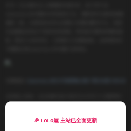
作为一位长期关注人像摄影的爱好者，我不得不说
Limerence系列确实有其独到之处。摄影师对光影的把握
堪称一绝，从柔和的自然光到精心布置的棚内灯光，每套
作品都能呈现出不同的视觉质感。特别是对模特神情的捕
捉，既有少女的灵动，又带着几分成熟韵味，这种微妙的
平衡感正是Limerence系列最大的特色。
本期链接:
Limerence美女写真图集合集下载108套 306GB
从风格上来说，这108套作品大致可以分为几个主要类别：
清新自然的户外写真约占40%，这类作品多选择在阳光明
媚的午后或清晨拍摄，模特着装简约，整体氛围轻松惬
🎉 LoLo屋 主站已全面更新
意；时尚前卫的棚拍约占35%，注重造型感和构图设计；