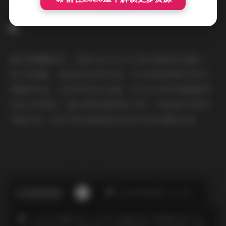
影爱好者来说也是很好的参考资料。
最后要提醒的是，这套Limerence写真合集虽然容量大，
但分类清晰，查找起来非常方便。无论是想欣赏优秀的人
像摄影作品，还是寻找创作灵感，这306GB的资源都能带
来很大的帮助。建议使用高速网络下载，并准备好足够的
存储空间，这样才能完整地保存这份珍贵的摄影合集。
此作者没有提供个人介绍。
COSPLAY图集下载
COSPLAY套图下载
JK制服白丝袜小仙