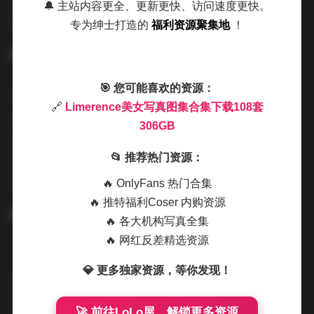
剩余的25%则是带有故事感的主题创作，每套都有特定的
🔔 主站内容更全、更新更快、访问速度更快。
服装道具和场景设定。
专为绅士打造的
福利资源聚集地
！
🎯 您可能喜欢的资源：
特别值得一提的是这套写真的画面质量。306GB的存储空
🔗
Limerence美女写真图集合集下载108套
间保证了所有图片都以最高分辨率保存，细节之处纤毫毕
306GB
现。从发丝的飘动到衣物的纹理，再到背景环境的层次
📂 推荐热门资源：
感，都能看得一清二楚。对追求画质的收藏者来说，这无
疑是最理想的选择。
🔥 OnlyFans 热门合集
🔥 推特福利Coser 内购资源
🔥 各大机构写真全集
🔥 网红反差精选资源
下载方式上，建议分批下载这108套作品。可以按风格分
💎 更多独家资源，等你发现！
类，先挑选自己最感兴趣的几套试看。每套作品都配有详
细的拍摄信息，包括拍摄地点、时间、所用器材等，对摄
🚀 前往LoLo屋，解锁更多资源