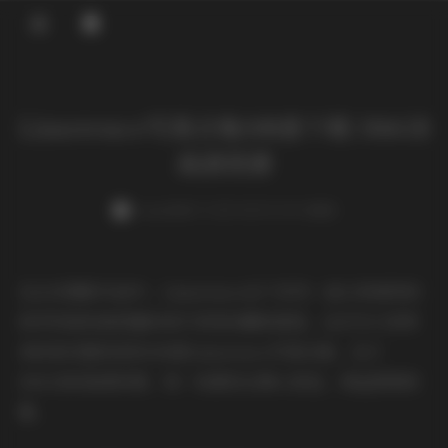
登录
Limerence写真合集108套下载 306GB
高清资源
weme
发布于 2025-08-05 149 次阅读
在众多摄影作品中，Limerence这个系列一直以其独特的
美学风格和高质量的成片深受收藏者喜爱。这次为大家带
来的是完整收录的108套Limerence写真合集，总计
306GB的高清资源，每一张都经过精心挑选，保证原图质
量。