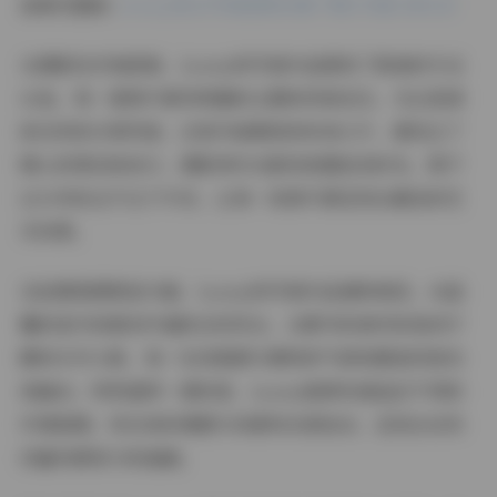
查看完整版:
Loozy美女写真套图合集下载178套 380GB
从摄影技术角度看，Loozy的写真作品展现了极高的专业
水准。每一套照片都有明确的主题和风格定位，无论是清
新自然的日常风格，还是华丽精致的时尚大片，都经过了
精心的策划和执行。摄影师对光影的把握恰到好处，既不
过分夸张也不过于平淡，让每一张照片都呈现出最佳的艺
术效果。
在拍摄氛围营造方面，Loozy的写真作品堪称典范。从温
馨的室内场景到开阔的自然风光，从繁华的城市街角到宁
静的乡村小路，每一处场景都与模特的气质和服装风格完
美融合。特别值得一提的是，Loozy能够快速适应不同的
环境氛围，将自身的情感与场景特点相结合，呈现出自然
而富有感染力的画面。