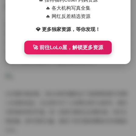
🔥 各大机构写真全集
🔥 网红反差精选资源
对于摄影爱好者和专业摄影师而言，这套合集更是一份宝
💎 更多独家资源，等你发现！
贵的参考资料。通过研究Loozy写真中的服装搭配、姿势
设计、表情控制和场景选择，可以从中汲取灵感，提升自
🚀 前往LoLo屋，解锁更多资源
己的摄影技巧和审美水平。尤其是对于人像摄影领域的学
习者，这套合集提供了丰富的案例和参考。
从存储价值来看，380GB的容量包含了高清原始照片和精
心处理的成品，无论是作为个人欣赏还是专业研究，都具
有很高的保存价值。每一张照片都经过后期处理，色彩还
原准确，细节表现丰富，展现了现代数码摄影技术的最高
水平。