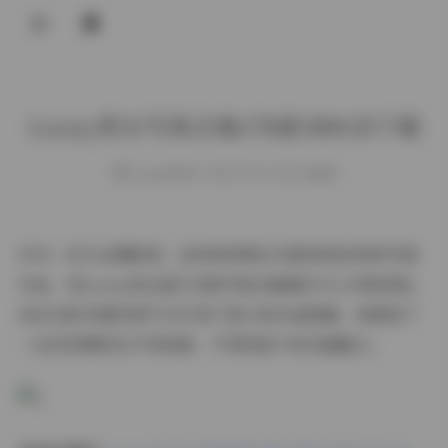
登录
Loozy美女写真合集178套380GB下载
weme
发布于 2025-09-04 155 次阅读
作为一名专业摄影师，我有幸欣赏过无数风格各异的写真
作品，而Loozy的这套178套写真合集确实令人印象深刻。
380GB的存储空间不仅代表了庞大的作品数量，更展现了
一位优秀模特在不同场景、不同风格下的多面魅力。