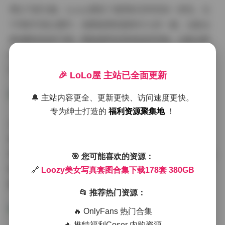
博主气质方面，Loozy展现了难得的多样性和一致性。在
不同的写真主题中，她既能展现甜美可人的一面，也能诠
释成熟知性的气质；既能演绎活泼俏皮的风格，也能诠释
沉稳内敛的特质。这种多面性使她的作品具有极高的观赏
价值和收藏价值，满足了不同观众的审美需求。
🎉 LoLo屋 主站已全面更新
🔔 主站内容更全、更新更快、访问速度更快。
专为绅士打造的
福利资源聚集地
！
从内容丰富度来看，178套写真涵盖了广泛的题材和风格。
包括但不限于时尚街拍、复古怀旧、清纯校园、职场白
领、运动活力等多种主题。每套写真通常包含15-30张精选
🎯 您可能喜欢的资源：
照片，从不同角度、不同光线、不同构图方式展现模特的
🔗
Loozy美女写真套图合集下载178套 380GB
魅力，为观众提供了全方位的视觉体验。
📂 推荐热门资源：
🔥 OnlyFans 热门合集
🔥 推特福利Coser 内购资源