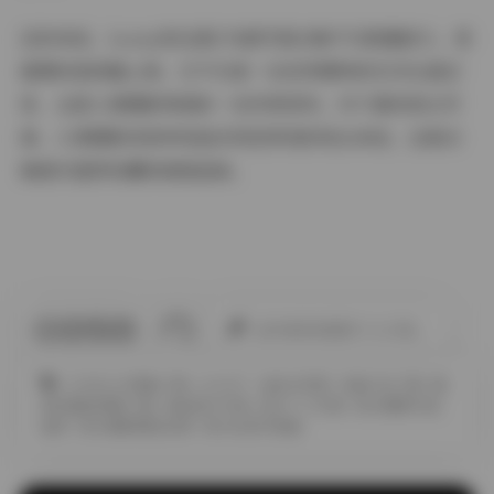
总的来说，Loozy的这套178套写真合集不仅数量庞大，更
重要的是质量上乘。它不仅是一位优秀模特的艺术生涯记
录，也是人像摄影领域的一份珍贵资料。对于喜欢美女写
真、人像摄影或者单纯追求视觉享受的观众来说，这套合
集绝对值得收藏和细细品味。
此作者没有提供个人介绍。
COSPLAY图集下载
LOOZY
古韵古风图
合集打包下载
整
套完整版图集下载
极品美女写真
美女个人写真
美女摄影作品
福利
美女摄影摆姿宝典
美女私密写真集