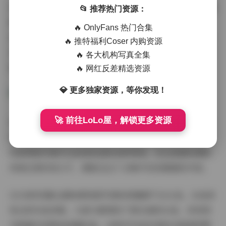
从博主气质方面来说，PoppaChan展现出了很好的镜头感
📂 推荐热门资源：
和表现力。她能够根据不同的服装和场景调整自己的状
🔥 OnlyFans 热门合集
态，时而甜美可爱，时而成熟优雅，时而活泼俏皮。这种
🔥 推特福利Coser 内购资源
多变的气质让每套写真都有独特的看点，不会产生审美疲
🔥 各大机构写真全集
劳。
🔥 网红反差精选资源
💎 更多独家资源，等你发现！
🚀 前往LoLo屋，解锁更多资源
对于这样的写真合集，我个人认为最大的价值在于其完整
性和多样性。60套不同主题和风格的作品，基本上涵盖了
目前网络写真中比较受欢迎的各种类型。无论是喜欢清新
风格还是时尚大片，都能在这个合集中找到满意的内容。
32GB的容量也意味着每套写真的质量都不会太低。从我浏
览过的作品来看，大部分都保持了相当高的水准，没有因
为数量多而降低质量标准。这种对作品负责的态度值得赞