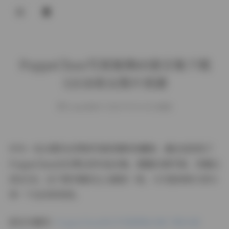
登录
PoppaChan写真集锦60套合集下载
32GB美女图片资源
weme
发布于 2025-09-04 134 次阅读
作为一名长期关注网络写真资源的收藏者，最近我发现了
PoppaChan这位博主的作品合集，整整60套写真，容量达
到32GB，这个数字确实让人眼前一亮。今天就来和大家分
享一下这次的发现。
前往专题页:
PoppaChan美女写真图集合集下载60套