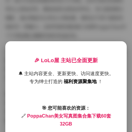
另一部分作品则更偏向时尚大片风格。这些写真在构图和
用光上更加讲究，服装选择也更加多样化。有几套是黑白
摄影，通过明暗对比突出人物轮廓，展现出不同于甜美风
格的另一种魅力。这种风格转换的能力说明PoppaChan对
于不同拍摄主题都有很好的适应性。
从技术角度来看，这32GB的内容质量控制得相当不错。大
部分照片的清晰度都很高，细节表现丰富，色彩还原也比
🎉 LoLo屋 主站已全面更新
较自然。即使放大观看，也不会出现明显的画质问题。这
🔔 主站内容更全、更新更快、访问速度更快。
对于喜欢收藏高清写真的人来说是个好消息。
专为绅士打造的
福利资源聚集地
！
特别值得一提的是拍摄氛围的营造。无论是摄影师还是模
特本人，都很好地把握了每个场景的情绪表达。有一组在
🎯 您可能喜欢的资源：
海边拍摄的作品，海风吹起长发的画面配上夕阳的暖色
🔗
PoppaChan美女写真图集合集下载60套
调，那种自由洒脱的感觉被完美地捕捉下来了。
32GB