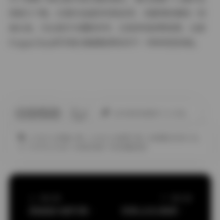
择部分下载。65套作品虽然风格各异，但都保持着统一的
高水准。无论是作为摄影参考，还是单纯欣赏美图，这套
PoppaChan的写真合集都能带给你不一样的视觉体验。
此作者没有提供个人介绍。
COSPLAY图集下载
COSPLAY套图下载
JK制服白丝袜小仙
女
POPPACHAN
丝袜的诱惑
丝袜美腿诱惑
上一篇文章
下一篇文章
虎森森50套写真合集下载 24GB高清图包
安食AJIKI高清写真集13套下载包5GB