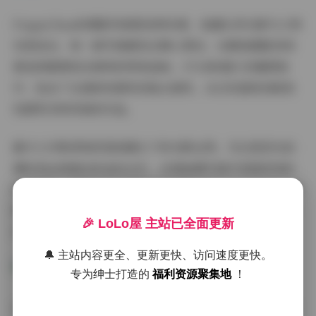
PoppaChan的摄影风格极具辨识度，她擅长将光影与人物
完美结合。每一套写真都经过精心策划，从服装搭配到场
景选择都展现出独特的审美品味。37GB的超大容量图包
中，包含了从清新校园风到复古港风，从日系甜美到欧美
性感等多种风格的作品。
最令人印象深刻的是她镜头下的光影运用。无论是逆光拍
摄时发丝间透出的金色光芒，还是暗调写真中若隐若现的
轮廓线条，都展现出了摄影师的深厚功底。PoppaChan特
别擅长利用自然光，在日出日落时分拍摄的作品往往最能
🎉 LoLo屋 主站已全面更新
打动人心。
🔔 主站内容更全、更新更快、访问速度更快。
专为绅士打造的
福利资源聚集地
！
这套65套写真合集堪称是摄影爱好者的宝藏资源。从构图