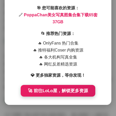
到色彩，从姿势到表情，每张照片都经过精心打磨。特别
🎯 您可能喜欢的资源：
值得一提的是她的特写镜头，将模特细腻的肌肤质感和生
🔗
PoppaChan美女写真图集合集下载65套
动的表情都完美呈现。如果你正在寻找人像摄影的灵感来
37GB
源，这个合集绝对值得收藏。
📂 推荐热门资源：
🔥 OnlyFans 热门合集
🔥 推特福利Coser 内购资源
在37GB的高清大图包中，你可以找到各种场景下的拍摄范
🔥 各大机构写真全集
例：阳光透过树叶的光斑、水雾弥漫的浴室、复古咖啡馆
🔥 网红反差精选资源
的窗边...每一个场景都经过精心设计，却又保持着自然随
💎 更多独家资源，等你发现！
性的感觉。PoppaChan的写真之所以受欢迎，正是因为她
能够将精心策划的拍摄呈现出自然不做作的效果。
🚀 前往LoLo屋，解锁更多资源
对于想要下载这套写真合集的朋友，建议根据个人喜好选