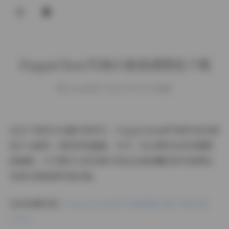
登录
PoppaChan写真65套高清图包下载
weme
发布于 2025-09-08 130 次阅读
在这个视觉文化盛行的时代，PoppaChan的写真作品无疑
是令人眼前一亮的视觉盛宴。作为一名长期关注时尚摄影
的编辑，今天要为大家详细介绍这位备受瞩目的写真博主
及其65套高清写真合集。
访问本期内容:
PoppaChan美女写真图集合集下载65套
37GB