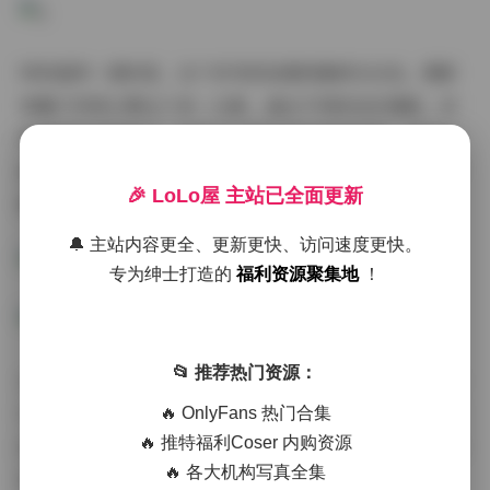
特别值得一提的是，这个系列的拍摄质量相当出色。摄影
师善于利用口罩这个单一元素，通过不同的色彩搭配、材
质选择和造型设计，创造出丰富多样的视觉效果。有些作
品采用纯色背景突出主体，有些则借助环境氛围营造故事
🎉 LoLo屋 主站已全面更新
感。
🔔 主站内容更全、更新更快、访问速度更快。
专为绅士打造的
福利资源聚集地
！
📂 推荐热门资源：
从技术层面来看，这些写真的分辨率都很高，平均每张图
片在5-8MB左右，完全满足印刷和设计需求。文件格式以
🔥 OnlyFans 热门合集
🔥 推特福利Coser 内购资源
JPG为主，部分特别版本还提供了RAW格式原片，给后期
🔥 各大机构写真全集
处理留出了充足空间。