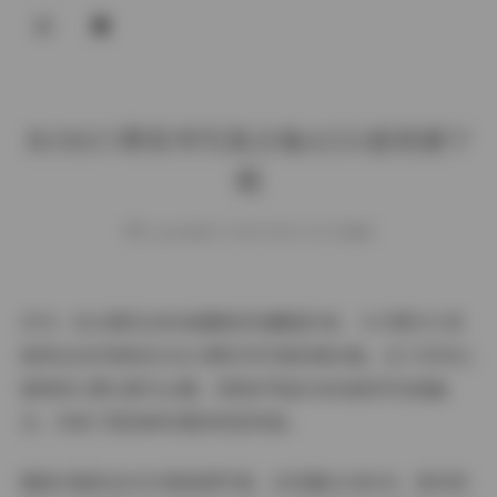
登录
ROSI口罩系列写真合集4253套资源下
载
weme
发布于 2025-08-06 143 次阅读
作为一名长期关注时尚摄影的收藏爱好者，今天要为大家
推荐这份珍贵的ROSI口罩系列写真资源合集。这个系列以
独特的口罩元素为主题，将防护用品与时尚美学完美融
合，形成了极具辨识度的视觉风格。
整套合集包含4253套高清写真，总容量达348GB，是目前