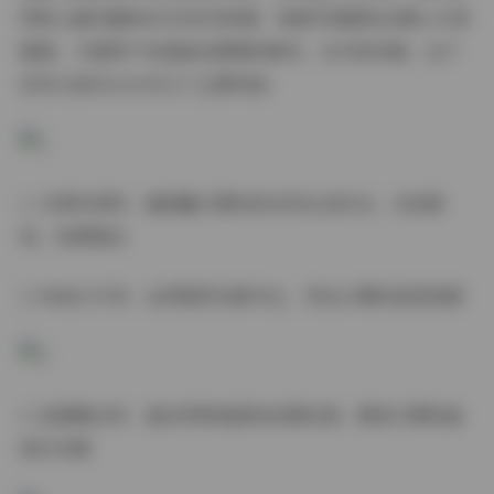
网络上最完整的ROSI系列资源。每套写真都经过精心分类
整理，方便用户快速查找需要的素材。从内容来看，这个
系列大致可以分为几个主要风格：
1. 日常休闲风：捕捉戴口罩时的自然生活状态，光线柔
和，构图简洁
2. 时尚大片风：运用强烈光影对比，突出口罩的造型美感
3. 创意概念风：通过特殊角度和后期处理，展现口罩的抽
象艺术感