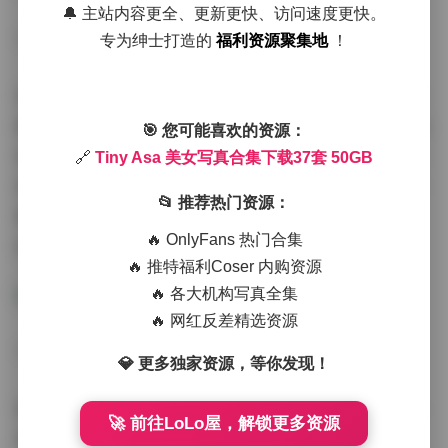
🔔 主站内容更全、更新更快、访问速度更快。
**二、硬盘里的美学实验**
专为绅士打造的
福利资源聚集地
！
资深收藏家会注意到，这37套写真暗藏一条进阶脉络：早
期作品如第3套《白色日记》主打日系纯净感，用自然妆造
🎯 您可能喜欢的资源：
和浅景深营造呼吸感；到了第21套《金属眼泪》，突然出
🔗
Tiny Asa 美女写真合集下载37套 50GB
现重金属妆容与液态金属裙的大胆碰撞。下载包中附带的
📂 推荐热门资源：
幕后花絮文件夹，甚至收录了化妆师用磁铁固定金属鳞片
🔥 OnlyFans 热门合集
的创作过程。
🔥 推特福利Coser 内购资源
🔥 各大机构写真全集
🔥 网红反差精选资源
**三、收藏家指南：50GB资源的正确打开方式**
💎 更多独家资源，等你发现！
建议用专业显示器观看第15套《水影幻象》，水面倒影与
🚀 前往LoLo屋，解锁更多资源
真实人物的交错构图在2K以上分辨率才能展现全部层次。