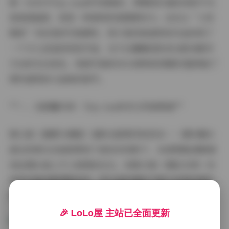
第一次点开Tiny Asa的写真集时，屏幕里扑面而来的不仅
是高清画质，更是一种独特的氛围掌控力。这位以“小而
精致”为标签的写真模特，用37套风格迥异的作品构筑了
一个令人流连的视觉宇宙。从午后慵懒的卧室光影到都市
天台的无边夜色，每套写真的50GB原档资源都完整保留了
那些值得放大品味的细节。
**一、光影魔术师：Tiny Asa的多元风格图谱**
第12套《晨雾与绸缎》堪称光影教学的范本——薄纱窗帘
滤过的柔光在她锁骨投下波纹状的影子，4K原图能清晰看
到丝绸长裙上手工刺绣的反光。而第29套《霓虹车库》则
突然切换成赛博朋克风，荧光蓝的霓虹灯管与皮革短裤的
质感在50GB超清文件里形成奇妙的化学反应。
🎉 LoLo屋 主站已全面更新