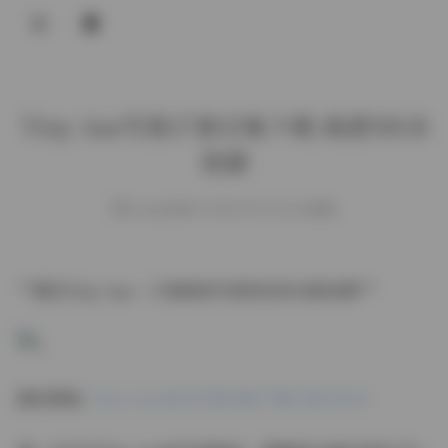
登录
Tiny Asa写真37套合集下载 高清50GB
资源
weme
发布于 2025-09-03 136 次阅读
**遇见Tiny Asa：37套绝美写真背后的光影故事**
跳转原帖:
Tiny Asa 美女写真合集下载37套 50GB