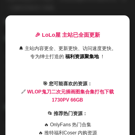
一处都经得起放大细看。
🎉 LoLo屋 主站已全面更新
🔔 主站内容更全、更新更快、访问速度更快。
特别值得一提的是这套合集的画质表现。所有图片均为高
专为绅士打造的
福利资源聚集地
！
清无损格式，最大分辨率达到4K级别。无论是作为壁纸使
用，还是进行二次创作，都能获得最佳的视觉效果。资源
包按年份和主题进行了细致分类，方便用户快速找到心仪
🎯 您可能喜欢的资源：
🔗
WLOP鬼刀二次元插画图集合集打包下载
的作品。
1730PV 66GB
📂 推荐热门资源：
查看原文:
WLOP鬼刀二次元插画图集合集打包下载
🔥 OnlyFans 热门合集
🔥 推特福利Coser 内购资源
1730PV 66GB