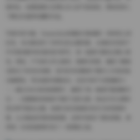
格特色、拍摄氛围以及博主本人的气质表现，帮助您深入
了解这份值得收藏的作品。
写真内容方面，Yuumeilyn的最新合集堪称一场视觉上的
狂欢。该合集收录了多样化的主题场景，从清新自然的户
外写真到都市时尚的室内特写，每一组照片都经过精心策
划。例如，户外部分多以森林、海滩为背景，捕捉了虞梅
在阳光下的灵动身影；室内系列则聚焦于简约工作室或复
古咖啡馆，突出她的优雅姿态。这些内容不仅数量庞大
——超过100GB的高清图片，确保了每一帧细节都清晰可
见——还随着持续更新不断扩充新元素。粉丝们可以期待
更多季节限定主题，如春天的花海漫步或冬天的雪景特
辑，让合集始终保持新鲜感。这种内容的广度和深度，使
得每一次浏览都像开启了一场探索之旅。