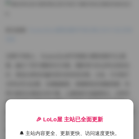
前往查看:
Yuumeilyn(虞梅)最新写真合集 [100+GB] 持续
更新
在图片风格上，Yuumeilyn的写真集以唯美清新为主基
调，融合了现代摄影的艺术感。摄影师巧妙运用光线和色
彩，营造出柔和而富有层次的视觉效果。比如，许多照片
采用自然光拍摄，色调偏暖柔，强调肌肤的细腻质感；构
图方面则注重留白和平衡，让虞梅成为画面焦点。这种风
格不仅提升了图片的观赏性，还突出了写真的艺术价值。
高清画质是合集的一大优势，100GB+的容量保证了所有细
🎉 LoLo屋 主站已全面更新
节无损呈现，从发丝的飘逸到服装的纹理，都经得起放大
审视。风格上还融入了一丝时尚元素，Yuumeilyn常以简
🔔 主站内容更全、更新更快、访问速度更快。