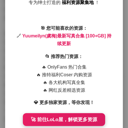
约穿搭出镜，如飘逸长裙或休闲牛仔，展现出随性而精致
专为绅士打造的
福利资源聚集地
！
的时尚感。这种统一又不乏变化的风格，使得合集整体协
调，同时避免了单调。
🎯 您可能喜欢的资源：
拍摄氛围是写真集的另一大亮点，它成功营造出轻松浪漫
🔗
Yuumeilyn(虞梅)最新写真合集 [100+GB] 持
的沉浸式体验。无论是户外的自然场景还是室内的私密空
续更新
间，氛围都围绕“真实与艺术”的平衡展开。例如，在森
📂 推荐热门资源：
林写真中，环境音和光影的配合让观众仿佛置身于宁静的
绿意之中；室内拍摄则通过暖色调灯光和道具摆设，传递
🔥 OnlyFans 热门合集
🔥 推特福利Coser 内购资源
出温馨舒适的情绪。Yuumeilyn本人常在社交媒体分享拍
🔥 各大机构写真全集
摄花絮，这些幕后片段更添生动感。氛围设计还注重季节
🔥 网红反差精选资源
变化——持续更新的机制意味着新作品会根据天气和节日
调整，如夏日海滩的活力或秋日落叶的浪漫。这样的氛围
💎 更多独家资源，等你发现！
不仅增强了写真的感染力，还让粉丝在浏览时感受到身临
其境的愉悦。
🚀 前往LoLo屋，解锁更多资源