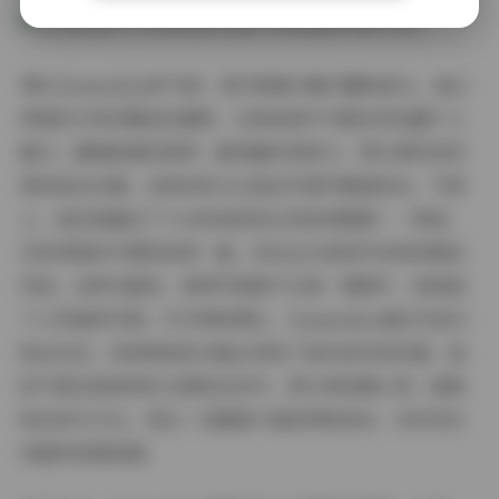
博主Yuumeilyn的气质，是写真集中最闪耀的部分。她以
青春活力和优雅知性著称，在每张照片中都自然流露个人
魅力。虞梅的面容清秀，眼神富有表现力，常以微笑或沉
思的姿态出镜，这种亲和力让她在写真中脱颖而出。气质
上，她完美融合了少女的俏皮和女性的成熟感——例如，
在休闲装扮中展现活泼一面，而在正式造型中则体现端庄
风范。这种多面性，使得写真集不仅是一堆图片，更是她
个人风格的写照。作为网络博主，Yuumeilyn通过作品与
粉丝互动，持续更新的合集正体现了她对创作的执着。她
的气质还延伸到社交媒体互动中，常分享拍摄心得，鼓励
粉丝参与讨论，但这一切都基于她的网络身份，未涉及任
何虚构背景故事。