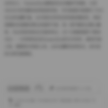
总而言之，Yuumeilyn(虞梅)的这份最新写真集，以其
100GB+的容量和持续更新机制，为写真爱好者提供了无与
伦比的收藏价值。从内容的多样性到风格的唯美性，再到
氛围的沉浸感和博主的独特气质，每一细节都经过精心雕
琢。无论您是老粉丝还是新观众，这个合集都值得下载和
关注——它将带您走进Yuumeilyn的艺术世界，感受写真
之美。随着更多更新上线，这份宝藏将持续发光，成为您
的日常灵感源泉。
此作者没有提供个人介绍。
COSPLAY合集
YUUMEILYN
写真合集
海外COSER
玲
兒
虞梅