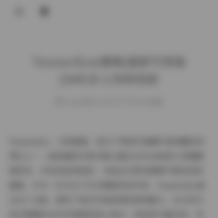
登录
Yuumeilyn(虞梅)最新写真集
[100GB+] 持续更新
weme
发布于 2025-07-18 169 次阅读
Yuumeilyn，又称虞梅，是当下网络写真圈中备受瞩目的
博主之一。她的最新写真合集以超过100GB的庞大容量震
撼发布，并承诺持续更新，为粉丝们带来源源不断的视觉
盛宴。作为一位专注于艺术摄影的创作者，Yuumeilyn通
过这个合集，展现了她在写真领域的独特魅力。本文将为
您详细解析这份写真集的核心亮点，包括其丰富内容、风